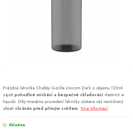
DÁRKOVÉ VOUCHERY
ATOMIZÉRY A CARTRIDGE
DIY
BATERIE A NABÍJEČKY
GRIPY & MODY
JEDNORÁZOVÉ A DOBÍJECÍ E-CIGARETY
Prázdná lahvička Chubby Gorilla Unicorn Dark o objemu 120ml
NIKOTINOVÝ FILM
zajistí
pohodlné míchání a bezpečné skladování
vlastních e-
liquidů. Díky tmavému provedení lahvičky zůstane váš namíchaný
obsah
PŘÍSLUŠENSTVÍ
chráněn před přímým světlem
.
Více informací
ZNAČKY
Skladem