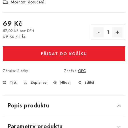
Možnosti doručení
Vše o nákupu
Jak reklamovat či vrátit zboží
Recenze
Kontakty
Prodejny
Volná místa
69 Kč
57,02 Kč bez DPH
Měrná cena:
69 Kč / 1 ks
PŘIDAT DO KOŠÍKU
Záruka
:
2 roky
Značka:
GFC
Tisk
Zeptat se
Hlídat
Sdílet
Popis produktu
Parametry produktu