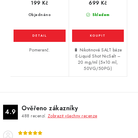
199 Kč
699 Kč
Objednáno
Skladem
Pomeranč.
🔋 Nikotinová SALT báze
E-Liquid Shot NicSalt –
20 mg/ml (5×10 ml,
50VG/50PG)
Ověřeno zákazníky
4.9
488
recenzí.
Zobrazit všechny recenze