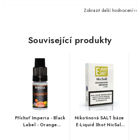
Zobrazit další hodnocení
Související produkty
Příchuť Imperia - Black
Nikotinová SALT báze
Label - Orange
E-Liquid Shot NicSalt
(pomeranč) 10ml
(50VG/50PG) : 5x10ml
/ 20mg