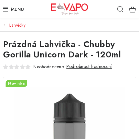
Přejít
Hleda
na
obsah
Lahvičky
3D TISK
Prázdná Lahvička - Chubby
TIPY ZA DOBROU CENU
Gorilla Unicorn Dark - 120ml
AROMATA A PŘÍCHUTĚ
Podrobnosti hodnocení
Neohodnoceno
BÁZE
Novinka
E-LIQUIDY
E-CIGARETY
NIKOTINOVÉ SÁČKY