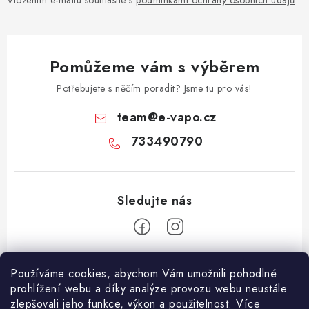
Pomůžeme vám s výběrem
Potřebujete s něčím poradit? Jsme tu pro vás!
team
@
e-vapo.cz
733490790
Z
Používáme cookies, abychom Vám umožnili pohodlné
á
prohlížení webu a díky analýze provozu webu neustále
Facebook
p
zlepšovali jeho funkce, výkon a použitelnost. Více