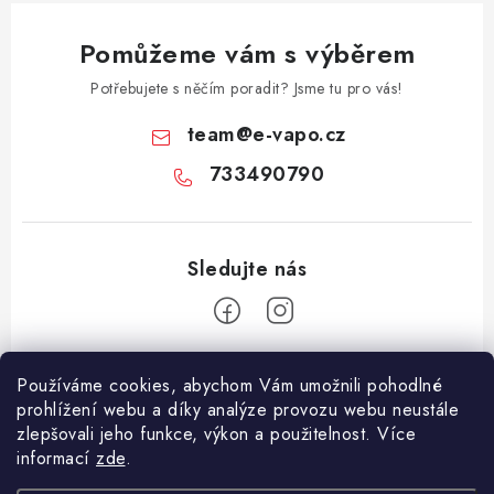
Pomůžeme vám s výběrem
Potřebujete s něčím poradit? Jsme tu pro vás!
team
@
e-vapo.cz
733490790
Z
Používáme cookies, abychom Vám umožnili pohodlné
á
prohlížení webu a díky analýze provozu webu neustále
Facebook
p
zlepšovali jeho funkce, výkon a použitelnost. Více
informací
zde
.
a
Informace pro vás