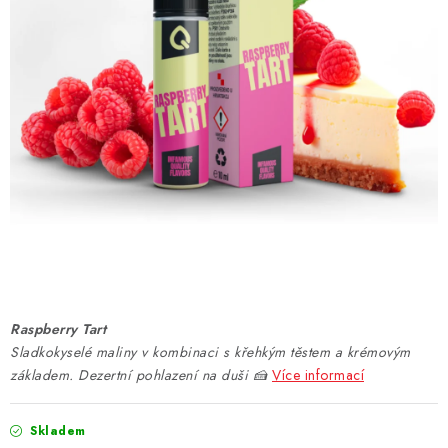
DÁRKOVÉ VOUCHERY
ATOMIZÉRY A CARTRIDGE
DIY
BATERIE A NABÍJEČKY
GRIPY & MODY
JEDNORÁZOVÉ A DOBÍJECÍ E-CIGARETY
NIKOTINOVÝ FILM
Raspberry Tart
Sladkokyselé maliny v kombinaci s křehkým těstem a krémovým
PŘÍSLUŠENSTVÍ
základem. Dezertní pohlazení na duši 🍰
Více informací
ZNAČKY
Skladem