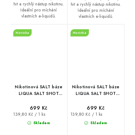
hit a rychlý nástup nikotinu.
hit a rychlý nástup nikotinu.
Ideální pro míchání
Ideální pro míchání
vlastních e-liquidů.
vlastních e-liquidů.
Novinka
Novinka
Nikotinová SALT báze
Nikotinová SALT báze
LIQUA SALT SHOT
LIQUA SALT SHOT
(50VG/50PG) : 5x10ml
(50VG/50PG) : 5x10ml
/ 10mg
/ 15mg
699 Kč
699 Kč
Měrná
Měrná
139,80 Kč / 1 ks
139,80 Kč / 1 ks
cena:
cena:
Skladem
Skladem