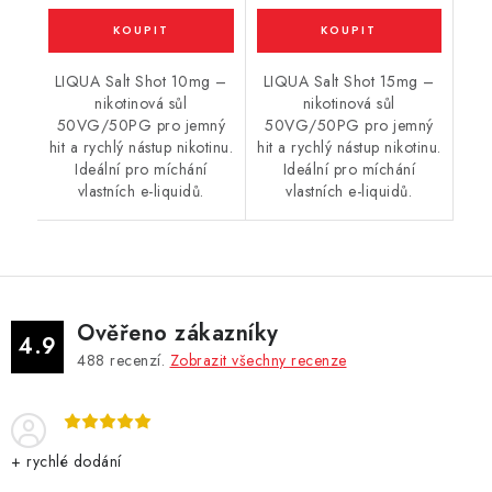
LIQUA Salt Shot 10mg –
LIQUA Salt Shot 15mg –
nikotinová sůl
nikotinová sůl
50VG/50PG pro jemný
50VG/50PG pro jemný
hit a rychlý nástup nikotinu.
hit a rychlý nástup nikotinu.
Ideální pro míchání
Ideální pro míchání
vlastních e-liquidů.
vlastních e-liquidů.
Ověřeno zákazníky
4.9
488
recenzí.
Zobrazit všechny recenze
+ rychlé dodání