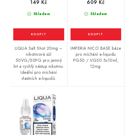
149 Kč
609 Kč
Skladem
Skladem
LIQUA Salt Shot 20mg –
IMPERIA NICO BASE báze
nikotinová sůl
pro míchání e-liquidu
50VG/50PG pro jemný
PG50 / VG50 5x10ml,
hit a rychlý nástup nikotinu.
12mg.
Ideální pro míchání
vlastních e-liquidů.