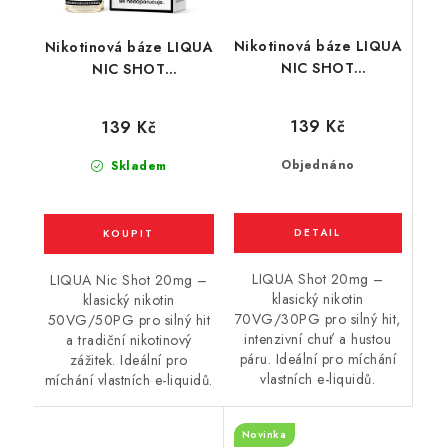
Nikotinová báze LIQUA
Nikotinová báze LIQUA
NIC SHOT
NIC SHOT
(70VG/30PG) : 10ml /
(50VG/50PG) : 10ml /
20mg
20mg
139 Kč
139 Kč
Objednáno
Skladem
LIQUA Shot 20mg –
LIQUA Nic Shot 20mg –
klasický nikotin
klasický nikotin
70VG/30PG pro silný hit,
50VG/50PG pro silný hit
intenzivní chuť a hustou
a tradiční nikotinový
páru. Ideální pro míchání
zážitek. Ideální pro
vlastních e-liquidů.
míchání vlastních e-liquidů.
Novinka