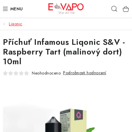
Přejít
Hleda
na
obsah
Liqonic
3D TISK
Příchuť Infamous Liqonic S&V -
TIPY ZA DOBROU CENU
Raspberry Tart (malinový dort)
AROMATA A PŘÍCHUTĚ
10ml
BÁZE
Podrobnosti hodnocení
Neohodnoceno
E-LIQUIDY
E-CIGARETY
NIKOTINOVÉ SÁČKY