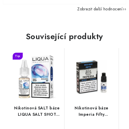
Zobrazit další hodnocení
Související produkty
Tip
Nikotinová SALT báze
Nikotinová báze
LIQUA SALT SHOT
Imperia Fifty
(50VG/50PG) : 10ml /
(50VG/50PG) : 5x10ml
20mg
/ 12mg