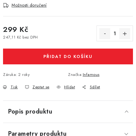
Možnosti doručení
Vše o nákupu
Jak reklamovat či vrátit zboží
Recenze
Kontakty
Prodejny
Volná místa
299 Kč
247,11 Kč bez DPH
Měrná cena:
PŘIDAT DO KOŠÍKU
Záruka
:
2 roky
Značka:
Infamous
Tisk
Zeptat se
Hlídat
Sdílet
Popis produktu
Parametry produktu