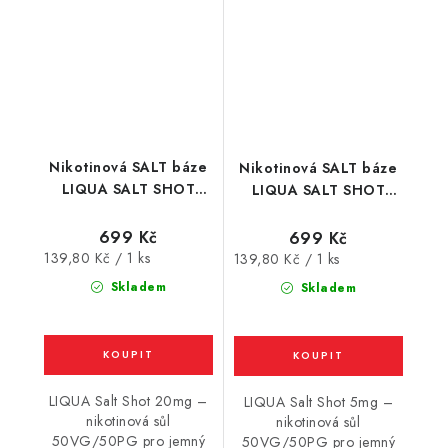
Nikotinová SALT báze
Nikotinová SALT báze
LIQUA SALT SHOT
LIQUA SALT SHOT
(50VG/50PG) : 5x10ml
(50VG/50PG) : 5x10ml
/ 20mg
/ 5mg
699 Kč
699 Kč
Měrná
139,80 Kč / 1 ks
Měrná
139,80 Kč / 1 ks
cena:
cena:
Skladem
Skladem
LIQUA Salt Shot 20mg –
LIQUA Salt Shot 5mg –
nikotinová sůl
nikotinová sůl
50VG/50PG pro jemný
50VG/50PG pro jemný