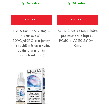
Skladem
Skladem
LIQUA Salt Shot 20mg –
IMPERIA NICO BASE báze
nikotinová sůl
pro míchání e-liquidu
50VG/50PG pro jemný
PG50 / VG50 5x10ml,
hit a rychlý nástup nikotinu.
10mg.
Ideální pro míchání
vlastních e-liquidů.