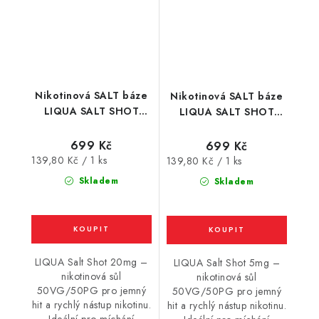
Nikotinová SALT báze
Nikotinová SALT báze
LIQUA SALT SHOT
LIQUA SALT SHOT
(50VG/50PG) : 5x10ml
(50VG/50PG) : 5x10ml
/ 20mg
/ 5mg
699 Kč
699 Kč
Měrná
139,80 Kč / 1 ks
Měrná
139,80 Kč / 1 ks
cena:
cena:
Skladem
Skladem
LIQUA Salt Shot 20mg –
LIQUA Salt Shot 5mg –
nikotinová sůl
nikotinová sůl
50VG/50PG pro jemný
50VG/50PG pro jemný
hit a rychlý nástup nikotinu.
hit a rychlý nástup nikotinu.
Ideální pro míchání