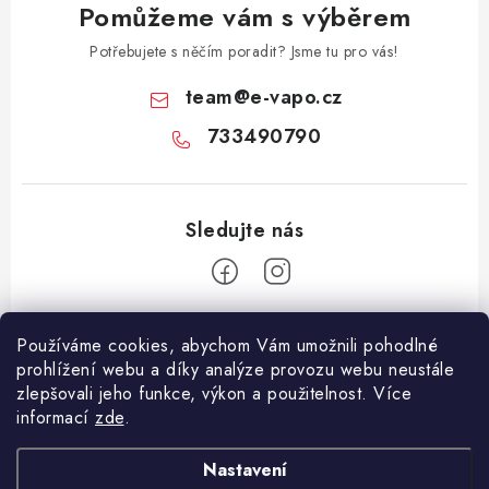
Pomůžeme vám s výběrem
Potřebujete s něčím poradit? Jsme tu pro vás!
team
@
e-vapo.cz
733490790
Z
Používáme cookies, abychom Vám umožnili pohodlné
á
prohlížení webu a díky analýze provozu webu neustále
Facebook
p
zlepšovali jeho funkce, výkon a použitelnost. Více
informací
zde
.
a
Informace pro vás
t
Nastavení
í
Vše o nákupu