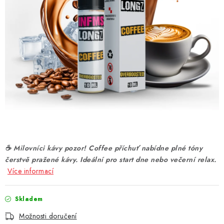
DÁRKOVÉ VOUCHERY
ATOMIZÉRY A CARTRIDGE
DIY
BATERIE A NABÍJEČKY
GRIPY & MODY
JEDNORÁZOVÉ A DOBÍJECÍ E-CIGARETY
☕ Milovníci kávy pozor! Coffee příchuť nabídne plné tóny
NIKOTINOVÝ FILM
čerstvě pražené kávy. Ideální pro start dne nebo večerní relax.
Více informací
PŘÍSLUŠENSTVÍ
Skladem
ZNAČKY
Možnosti doručení