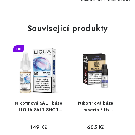
Související produkty
Tip
Nikotinová SALT báze
Nikotinová báze
LIQUA SALT SHOT
Imperia Fifty
(50VG/50PG) : 10ml /
(50VG/50PG) : 5x10ml
20mg
/ 10mg
149 Kč
605 Kč