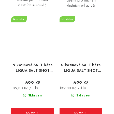
Ideální pro míchání
vlastních e-liquidů.
vlastních e-liquidů.
Novinka
Novinka
Nikotinová SALT báze
Nikotinová SALT báze
LIQUA SALT SHOT
LIQUA SALT SHOT
(50VG/50PG) : 5x10ml
(50VG/50PG) : 5x10ml
/ 10mg
/ 15mg
699 Kč
699 Kč
Měrná
Měrná
139,80 Kč / 1 ks
139,80 Kč / 1 ks
cena:
cena:
Skladem
Skladem