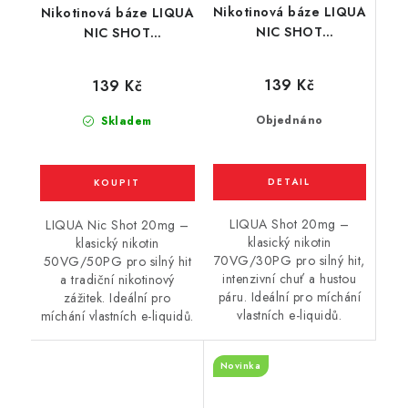
Nikotinová báze LIQUA
Nikotinová báze LIQUA
NIC SHOT
NIC SHOT
(70VG/30PG) : 10ml /
(50VG/50PG) : 10ml /
20mg
20mg
139 Kč
139 Kč
Objednáno
Skladem
LIQUA Shot 20mg –
LIQUA Nic Shot 20mg –
klasický nikotin
klasický nikotin
70VG/30PG pro silný hit,
50VG/50PG pro silný hit
intenzivní chuť a hustou
a tradiční nikotinový
páru. Ideální pro míchání
zážitek. Ideální pro
vlastních e-liquidů.
míchání vlastních e-liquidů.
Novinka