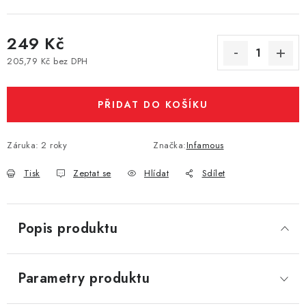
Vše o nákupu
Jak reklamovat či vrátit zboží
Recenze
249 Kč
Kontakty
Prodejny
Volná místa
205,79 Kč bez DPH
Měrná cena:
PŘIDAT DO KOŠÍKU
Záruka
:
2 roky
Značka:
Infamous
Tisk
Zeptat se
Hlídat
Sdílet
Popis produktu
Parametry produktu