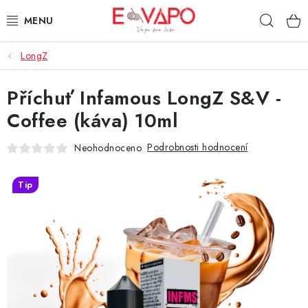
Přejít
Hleda
na
obsah
LongZ
3D TISK
Příchuť Infamous LongZ S&V -
TIPY ZA DOBROU CENU
Coffee (káva) 10ml
AROMATA A PŘÍCHUTĚ
Podrobnosti hodnocení
Neohodnoceno
BÁZE
Tip
E-LIQUIDY
E-CIGARETY
NIKOTINOVÉ SÁČKY