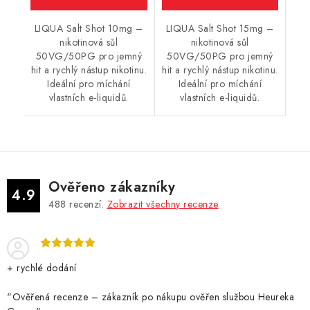
LIQUA Salt Shot 10mg –
LIQUA Salt Shot 15mg –
nikotinová sůl
nikotinová sůl
50VG/50PG pro jemný
50VG/50PG pro jemný
hit a rychlý nástup nikotinu.
hit a rychlý nástup nikotinu.
Ideální pro míchání
Ideální pro míchání
vlastních e-liquidů.
vlastních e-liquidů.
Ověřeno zákazníky
4.9
488
recenzí.
Zobrazit všechny recenze
+ rychlé dodání
"Ověřená recenze – zákazník po nákupu ověřen službou Heureka