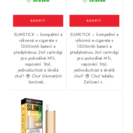
Skladem
Skladem
SLIMSTICK – kompaktní a
SLIMSTICK – kompaktní a
výkonná e-cigareta s
výkonná e-cigareta s
1500mAh baterií a
1500mAh baterií a
předplněnou 2ml cartridgí
předplněnou 2ml cartridgí
pro pohodlné MTL
pro pohodlné MTL
vapování. Styl,
vapování. Styl,
jednoduchost a skvělá
jednoduchost a skvělá
chuť! 😎 Chuť šťavnatých
chuť! 😎 Chuť tabáku.
borůvek....
Zařízení v...