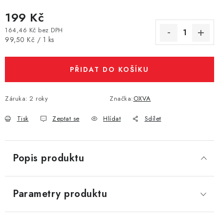
Vše o nákupu
Jak reklamovat či vrátit zboží
Recenze
199 Kč
Kontakty
Prodejny
Volná místa
164,46 Kč bez DPH
Měrná cena:
99,50 Kč / 1 ks
PŘIDAT DO KOŠÍKU
Záruka
:
2 roky
Značka:
OXVA
Tisk
Zeptat se
Hlídat
Sdílet
Popis produktu
Parametry produktu