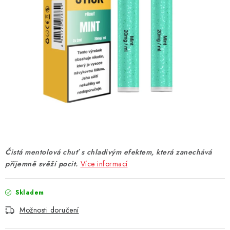
DÁRKOVÉ VOUCHERY
ATOMIZÉRY A CARTRIDGE
DIY
BATERIE A NABÍJEČKY
GRIPY & MODY
JEDNORÁZOVÉ A DOBÍJECÍ E-CIGARETY
Čistá mentolová chuť s chladivým efektem, která zanechává
NIKOTINOVÝ FILM
příjemně svěží pocit.
Více informací
PŘÍSLUŠENSTVÍ
Skladem
Možnosti doručení
ZNAČKY