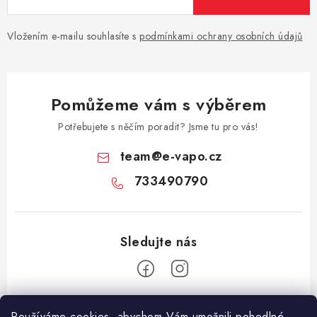
Vložením e-mailu souhlasíte s
podmínkami ochrany osobních údajů
Pomůžeme vám s výběrem
Potřebujete s něčím poradit? Jsme tu pro vás!
team
@
e-vapo.cz
733490790
Z
Používáme cookies, abychom Vám umožnili pohodlné