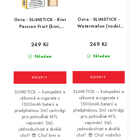
Oxva - SLIMSTICK -
Oxva - SLIMSTICK - Kiwi
Watermelon (vodní
Passion Fruit (kiwi,
meloun) 20mg
marakuja) 20mg
249 Kč
249 Kč
Skladem
Skladem
SLIMSTICK – kompaktní a
SLIMSTICK – kompaktní a
výkonná e-cigareta s
výkonná e-cigareta s
1500mAh baterií a
1500mAh baterií a
předplněnou 2ml cartridgí
předplněnou 2ml cartridgí
pro pohodlné MTL
pro pohodlné MTL
vapování. Styl,
vapování. Styl,
jednoduchost a skvělá
jednoduchost a skvělá
chuť! 😎 Chuť vodního
chuť! 😎 Chuť kiwi a