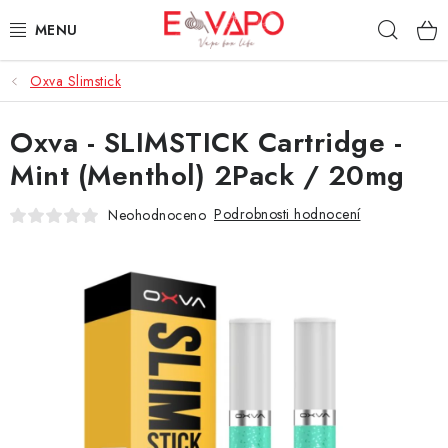
Přejít
Hleda
na
obsah
Oxva Slimstick
3D TISK
Oxva - SLIMSTICK Cartridge -
TIPY ZA DOBROU CENU
Mint (Menthol) 2Pack / 20mg
AROMATA A PŘÍCHUTĚ
Podrobnosti hodnocení
Neohodnoceno
BÁZE
E-LIQUIDY
E-CIGARETY
NIKOTINOVÉ SÁČKY