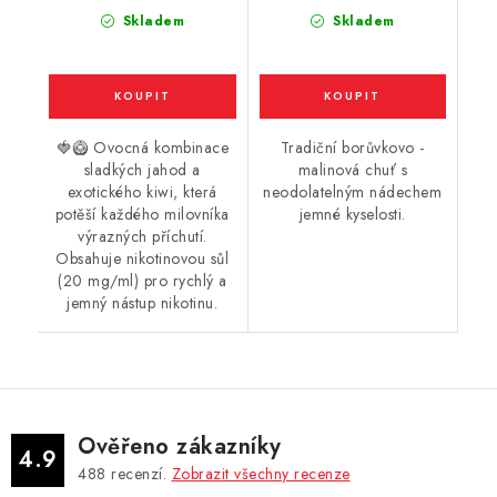
20mg
Skladem
Skladem
🍓🥝 Ovocná kombinace
Tradiční borůvkovo -
sladkých jahod a
malinová chuť s
exotického kiwi, která
neodolatelným nádechem
potěší každého milovníka
jemné kyselosti.
výrazných příchutí.
Obsahuje nikotinovou sůl
(20 mg/ml) pro rychlý a
jemný nástup nikotinu.
Ověřeno zákazníky
4.9
488
recenzí.
Zobrazit všechny recenze