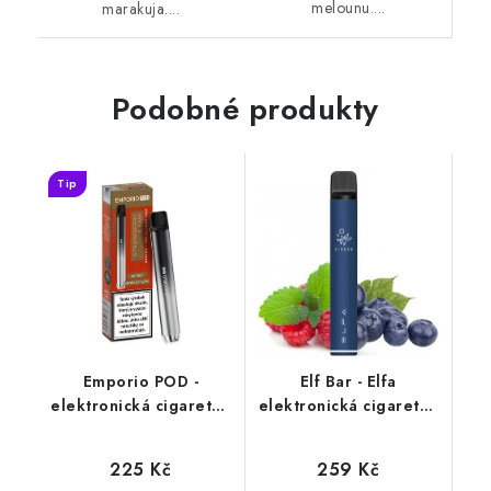
melounu....
marakuja....
Podobné produkty
Tip
Emporio POD -
Elf Bar - Elfa
elektronická cigareta -
elektronická cigareta -
Strawberry Kiwi
Blueberry Sour
(jahoda a kiwi) 20mg
Raspberry (kyselá
225 Kč
259 Kč
borůvka a malina)