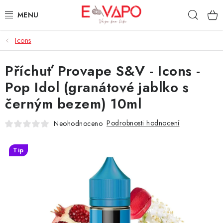
Přejít
Hleda
na
obsah
Icons
3D TISK
Příchuť Provape S&V - Icons -
TIPY ZA DOBROU CENU
Pop Idol (granátové jablko s
AROMATA A PŘÍCHUTĚ
černým bezem) 10ml
BÁZE
Podrobnosti hodnocení
Neohodnoceno
E-LIQUIDY
Tip
E-CIGARETY
NIKOTINOVÉ SÁČKY