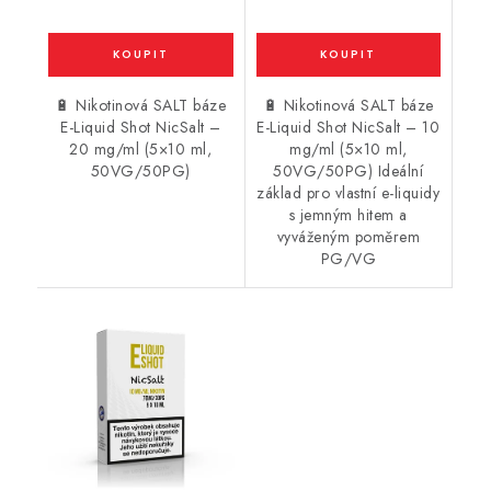
🔋 Nikotinová SALT báze
🔋 Nikotinová SALT báze
E-Liquid Shot NicSalt –
E-Liquid Shot NicSalt – 10
20 mg/ml (5×10 ml,
mg/ml (5×10 ml,
50VG/50PG)
50VG/50PG) Ideální
základ pro vlastní e-liquidy
s jemným hitem a
vyváženým poměrem
PG/VG