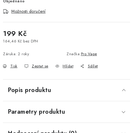
Objednáno
Vše o nákupu
Jak reklamovat či vrátit zboží
Recenze
Možnosti doručení
Kontakty
Prodejny
Volná místa
199 Kč
164,46 Kč bez DPH
Měrná cena:
Záruka
:
2 roky
Značka:
Pro Vape
Tisk
Zeptat se
Hlídat
Sdílet
Popis produktu
Parametry produktu