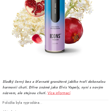
DÁRKOVÉ VOUCHERY
ATOMIZÉRY A CARTRIDGE
DIY
BATERIE A NABÍJEČKY
GRIPY & MODY
JEDNORÁZOVÉ A DOBÍJECÍ E-CIGARETY
NIKOTINOVÝ FILM
Sladký černý bez a šťavnaté granátové jablko tvoří dokonalou
harmonii chutí. Dříve známé jako Elvis Vapely, nyní s novým
PŘÍSLUŠENSTVÍ
názvem, ale stejnou chutí.
Více informací
Položka byla vyprodána…
ZNAČKY