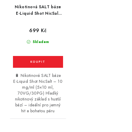
Nikotinová SALT báze
E-Liquid Shot NicSalt
(70VG/30PG) : 5x10ml
/ 10mg
699 Kč
Skladem
🔋 Nikotinová SALT báze
E-Liquid Shot NicSalt – 10
mg/ml (5×10 ml,
70VG/30PG) Hladký
nikotinový základ s hustší
bází – ideální pro jemný
hit a bohatou páru