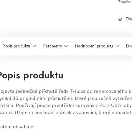
Značka
Tis
Popis produktu
Parametry
Hodnocení produktu
Di
Popis produktu
bjevte jedinečné příchutě řady T-Juice od renomovaného b
yniká 35 originálními příchutěmi, které jsou ručně vytvoře
ritánii. Používají pouze prvotřídní suroviny z EU a USA, ab
valitu. Užijte si nevšední zážitek z vapování, který nenajdet
alení obsahuje: