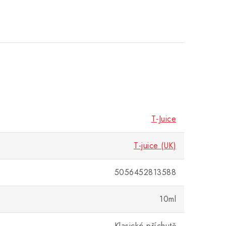
T-Juice
T-juice (UK)
5056452813588
10ml
Klasické příchutě