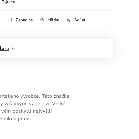
:
T-Juice
k
Zeptat se
Hlídat
Sdílet
skuze
ritského výrobce. Tato značka
ny vášnivými vaperi ve Velké
y vám poskytli nejvyšší
e nikde jinde.