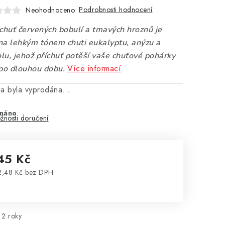
Podrobnosti hodnocení
Neohodnoceno
 chuť červených bobulí a tmavých hroznů je
na lehkým tónem chuti eukalyptu, anýzu a
lu, jehož příchuť potěší vaše chuťové pohárky
Více informací
 po dlouhou dobu.
ka byla vyprodána…
náno
žnosti doručení
45 Kč
,48 Kč bez DPH
rná cena:
2 roky