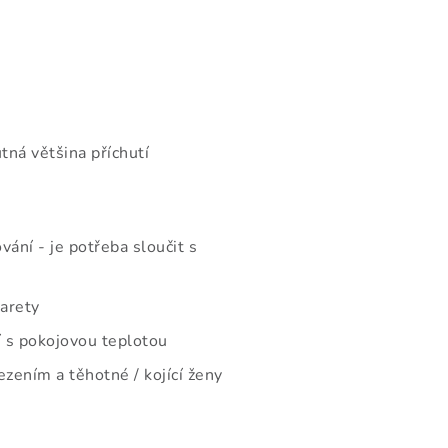
tná většina příchutí
ání - je potřeba sloučit s
garety
 s pokojovou teplotou
zením a těhotné / kojící ženy