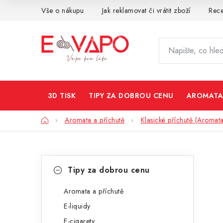
Přejít
Vše o nákupu
Jak reklamovat či vrátit zboží
Rec
na
obsah
3D TISK
TIPY ZA DOBROU CENU
AROMATA
Domů
Aromata a příchutě
Klasické příchutě (Aromata
P
K
Přeskočit
Tipy za dobrou cenu
kategorie
a
o
t
Aromata a příchutě
s
E-liquidy
e
t
E-cigarety