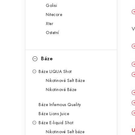
Golisi
Nitecore
Xtar
V
Ostatní
Báze
Báze LIQUA Shot
Nikotinová Salt Báze
Nikotinová Báze
Báze Infamous Quality
Báze Lions Juice
Báze E-liquid Shot
U
Nikotinové Salt báze