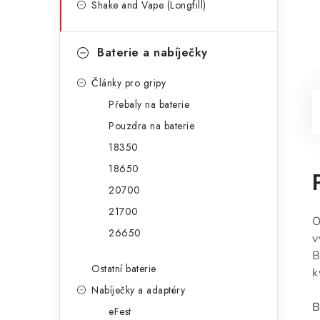
Shake and Vape (Longfill)
Baterie a nabíječky
Články pro gripy
Přebaly na baterie
Pouzdra na baterie
18350
18650
20700
21700
O
26650
v
B
Ostatní baterie
k
Nabíječky a adaptéry
B
eFest