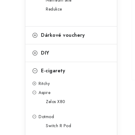
Náhradní skla
Redukce
Dárkové vouchery
DIY
E-cigarety
Ritchy
Aspire
Zelos X80
Dotmod
Switch R Pod