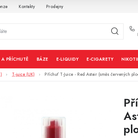
enze
Kontakty
Prodejny
Volná místa
 A PŘÍCHUTĚ
BÁZE
E-LIQUIDY
E-CIGARETY
NIKOT
)
T-juice (UK)
Příchuť T-Juice - Red Astair (směs červených pl
Př
As
pl