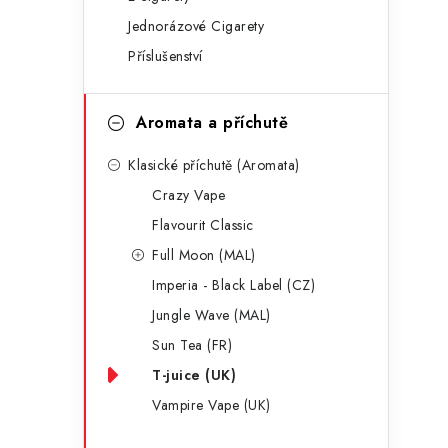
g
r
Jednorázové Cigarety
o
Příslušenství
a
r
n
i
Aromata a příchutě
e
n
Klasické příchutě (Aromata)
í
Crazy Vape
p
Flavourit Classic
a
Full Moon (MAL)
Imperia - Black Label (CZ)
n
Jungle Wave (MAL)
e
Sun Tea (FR)
l
T-juice (UK)
Vampire Vape (UK)