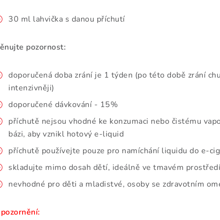
30 ml lahvička s danou příchutí
ěnujte pozornost:
doporučená doba zrání je 1 týden (po této době zrání chu
intenzivněji)
doporučené dávkování - 15%
příchutě nejsou vhodné ke konzumaci nebo čistému vapov
bázi, aby vznikl hotový e-liquid
příchutě používejte pouze pro namíchání liquidu do e-ci
skladujte mimo dosah dětí, ideálně ve tmavém prostředí
nevhodné pro děti a mladistvé, osoby se zdravotním ome
pozornění: