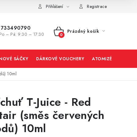
Přihlášení
Registrace
733490790
Prázdný košík
Po – Pá: 9:30 – 17:30
NÁKUPNÍ
KOŠÍK
INOVÉ SÁČKY
DÁRKOVÉ VOUCHERY
ATOMIZÉRY A CART
odů) 10ml
íchuť T-Juice - Red
tair (směs červených
odů) 10ml