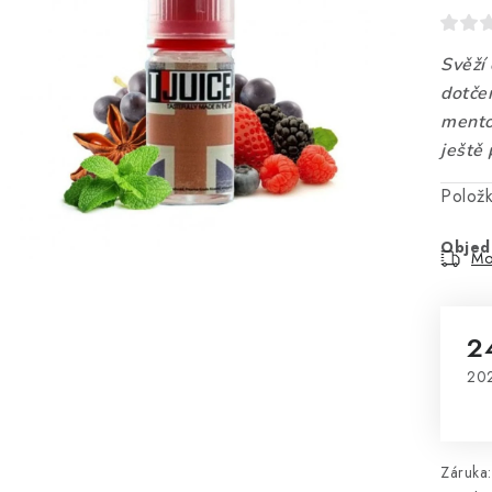
Svěží
dotče
mento
ještě
Polož
Objed
Mo
2
202
Mě
Záruka
: