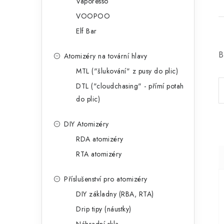
Vaporesso
VOOPOO
Elf Bar
B
Atomizéry na tovární hlavy
MTL ("šlukování" z pusy do plic)
DTL ("cloudchasing" - přímí potah
do plic)
DIY Atomizéry
RDA atomizéry
RTA atomizéry
Příslušenství pro atomizéry
DIY základny (RBA, RTA)
Drip tipy (náustky)