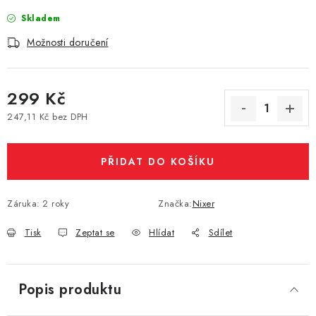
Vše o nákupu
Jak reklamovat či vrátit zboží
Recenze
Skladem
Kontakty
Prodejny
Volná místa
Možnosti doručení
299 Kč
247,11 Kč bez DPH
Měrná cena:
PŘIDAT DO KOŠÍKU
Záruka
:
2 roky
Značka:
Nixer
Tisk
Zeptat se
Hlídat
Sdílet
Popis produktu