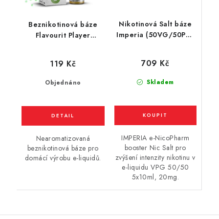
Nikotinová Salt báze
Beznikotinová báze
Imperia (50VG/50PG)
Flavourit Player
5x10ml / 20mg
(50VG/50PG) 10ml
709 Kč
119 Kč
Skladem
Objednáno
IMPERIA e-NicoPharm
Nearomatizovaná
booster Nic Salt pro
beznikotinová báze pro
zvýšení intenzity nikotinu v
domácí výrobu e-liquidů.
e-liquidu VPG 50/50
5x10ml, 20mg.