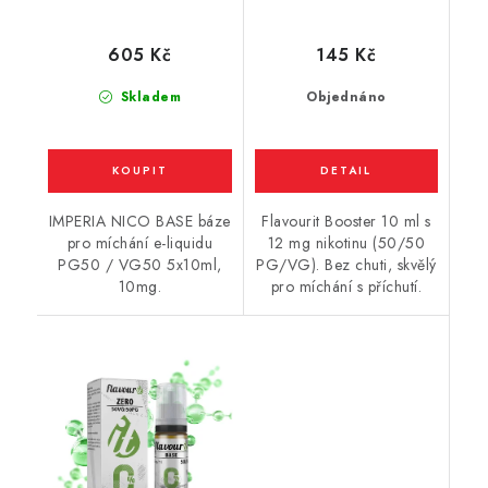
(50VG/50PG) : 5x10ml
(50VG/50PG) 10ml /
/ 10mg
12mg
605 Kč
145 Kč
Skladem
Objednáno
IMPERIA NICO BASE báze
Flavourit Booster 10 ml s
pro míchání e-liquidu
12 mg nikotinu (50/50
PG50 / VG50 5x10ml,
PG/VG). Bez chuti, skvělý
10mg.
pro míchání s příchutí.