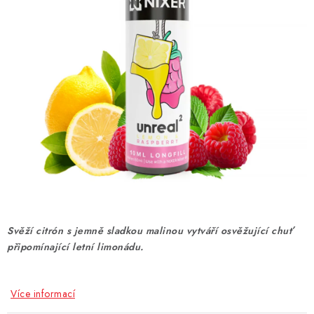
DÁRKOVÉ VOUCHERY
ATOMIZÉRY A CARTRIDGE
DIY
BATERIE A NABÍJEČKY
GRIPY & MODY
JEDNORÁZOVÉ A DOBÍJECÍ E-CIGARETY
NIKOTINOVÝ FILM
Svěží citrón s jemně sladkou malinou vytváří osvěžující chuť
připomínající letní limonádu.
PŘÍSLUŠENSTVÍ
ZNAČKY
Více informací