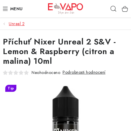
Přejít
Hleda
na
obsah
Unreal 2
3D TISK
Příchuť Nixer Unreal 2 S&V -
TIPY ZA DOBROU CENU
Lemon & Raspberry (citron a
AROMATA A PŘÍCHUTĚ
malina) 10ml
BÁZE
Podrobnosti hodnocení
Neohodnoceno
E-LIQUIDY
Tip
E-CIGARETY
NIKOTINOVÉ SÁČKY