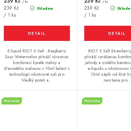
d
239 Kč
239 Kč
u
/ ks
/ ks
Měrná
Měrná
239 Kč
239 Kč
Skladem
Sklade
u
k
cena:
cena:
/ 1 ks
/ 1 ks
k
t
ů
ů
E-liquid RIOT X Salt - Raspberry
RIOT X Salt Strawberr
Sour Watermelon přináší výraznou
přináší vyváženou kombin
kombinaci kyselé maliny a
jahody a zralého banán
šťavnatého melounu v 10ml balení s
e-liquidu s nikotinovou s
technologií nikotinové soli pro
10ml náplň od Riot S
hladký potah a...
navržena pro...
Novinka
Novinka