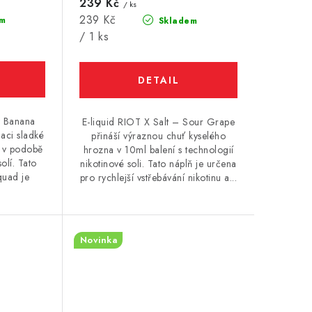
239 Kč
/ ks
Měrná
239 Kč
m
Skladem
cena:
/ 1 ks
y Banana
E-liquid RIOT X Salt – Sour Grape
aci sladké
přináší výraznou chuť kyselého
u v podobě
hrozna v 10ml balení s technologií
olí. Tato
nikotinové soli. Tato náplň je určena
quad je
pro rychlejší vstřebávání nikotinu a...
Novinka