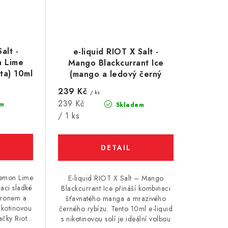
alt -
e-liquid RIOT X Salt -
n Lime
Mango Blackcurrant Ice
eta) 10ml
(mango a ledový černý
rybíz) 10ml
239 Kč
/ ks
Měrná
239 Kč
m
Skladem
cena:
/ 1 ks
Lemon Lime
E-liquid RIOT X Salt – Mango
aci sladké
Blackcurrant Ice přináší kombinaci
itronem a
šťavnatého manga a mrazivého
ikotinovou
černého rybízu. Tento 10ml e-liquid
čky Riot...
s nikotinovou solí je ideální volbou