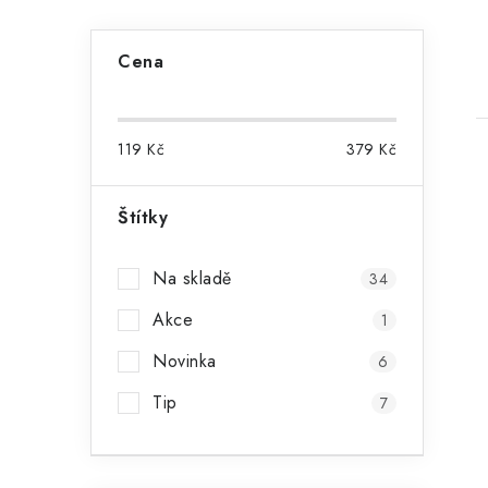
P
Cena
o
s
119
Kč
379
Kč
t
r
Štítky
a
i
Na skladě
34
n
Akce
1
n
Novinka
6
í
Tip
7
p
a