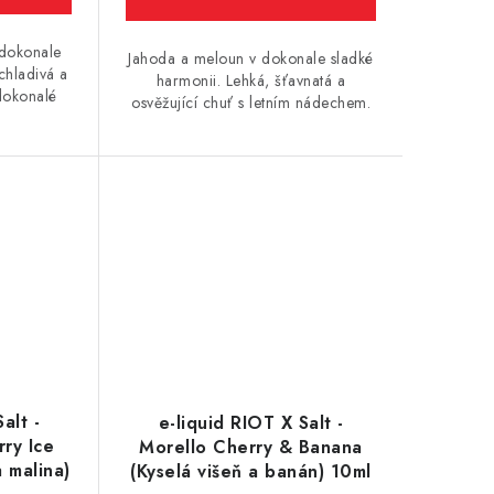
 dokonale
Jahoda a meloun v dokonale sladké
 chladivá a
harmonii. Lehká, šťavnatá a
dokonalé
osvěžující chuť s letním nádechem.
alt -
e-liquid RIOT X Salt -
ry Ice
Morello Cherry & Banana
 malina)
(Kyselá višeň a banán) 10ml