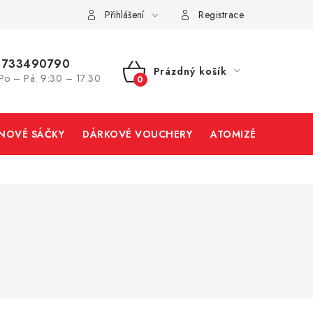
Přihlášení
Registrace
733490790
Prázdný košík
Po – Pá: 9:30 – 17:30
NÁKUPNÍ
KOŠÍK
INOVÉ SÁČKY
DÁRKOVÉ VOUCHERY
ATOMIZÉRY A CART