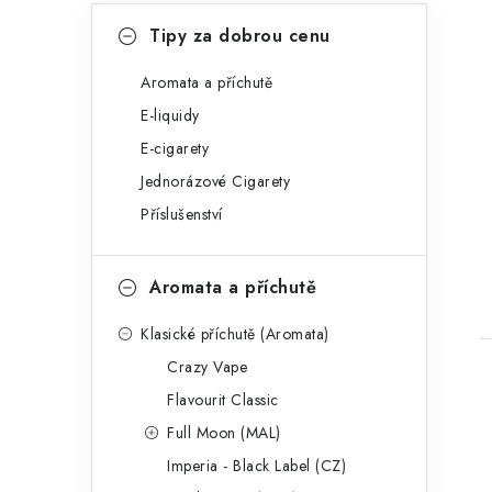
n
K
Přeskočit
Tipy za dobrou cenu
kategorie
e
a
t
Aromata a příchutě
l
E-liquidy
e
t
E-cigarety
g
Jednorázové Cigarety
o
Příslušenství
r
i
Aromata a příchutě
e
Klasické příchutě (Aromata)
Crazy Vape
Flavourit Classic
Full Moon (MAL)
Imperia - Black Label (CZ)