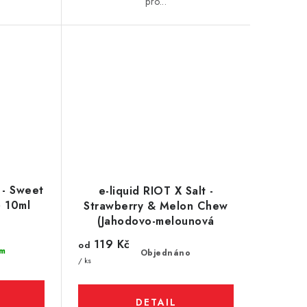
pro...
t - Sweet
e-liquid RIOT X Salt -
) 10ml
Strawberry & Melon Chew
(Jahodovo-melounová
žvýkačka) 10ml
119 Kč
od
m
Objednáno
/ ks