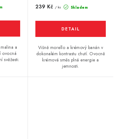
239 Kč
m
Skladem
/ ks
 malina a
Višně morello a krémový banán v
cí ovocná
dokonalém kontrastu chutí. Ovocně
í svěžesti.
krémová směs plná energie a
jemnosti.