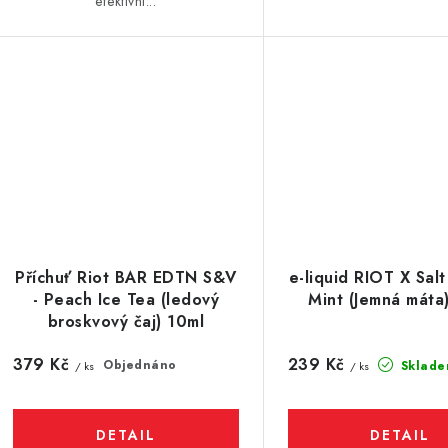
efektivní...
Příchuť Riot BAR EDTN S&V
e-liquid RIOT X Sal
- Peach Ice Tea (ledový
Mint (Jemná máta
broskvový čaj) 10ml
379 Kč
239 Kč
Objednáno
Sklade
/ ks
/ ks