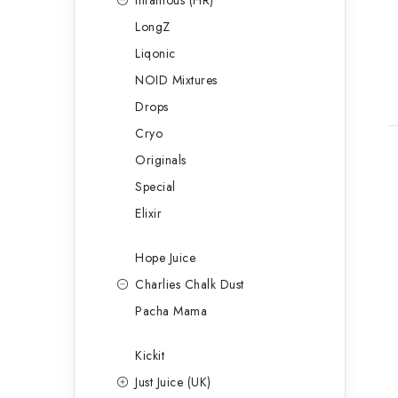
Infamous (HR)
LongZ
Liqonic
NOID Mixtures
Drops
Cryo
Originals
Special
Elixir
Hope Juice
Charlies Chalk Dust
Pacha Mama
Kickit
Just Juice (UK)