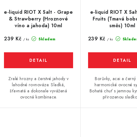
e-liquid RIOT X Salt - Grape
e-liquid RIOT X Sal
& Strawberry (Hroznové
Fruits (Tmavá bob
víno a jahoda) 10ml
směs) 10ml
239 Kč
239 Kč
Skladem
Sklade
/ ks
/ ks
Zralé hrozny a čerstvé jahody v
Borůvky, acai a černý 
lahodné rovnováze. Sladká,
harmonické ovocné sy
šťavnatá a dokonale vyvážená
Bohatá chuť s jemnou ky
ovocná kombinace.
přirozenou sladkos