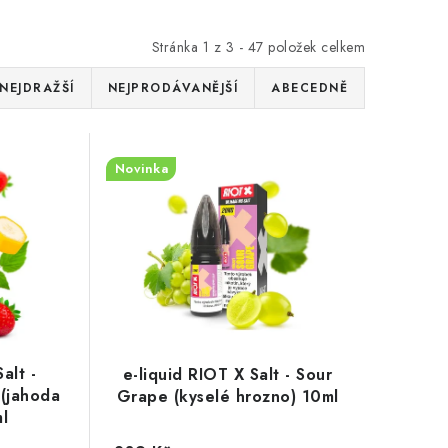
Stránka
1
z
3
-
47
položek celkem
NEJDRAŽŠÍ
NEJPRODÁVANĚJŠÍ
ABECEDNĚ
Novinka
alt -
e-liquid RIOT X Salt - Sour
(jahoda
Grape (kyselé hrozno) 10ml
l