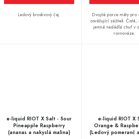
Ledový broskvový čaj.
Dvojitá porce máty pro
osvěžující zážitek. Čistá,
jemně nasládlá chuť v 
rovnováze.
e-liquid RIOT X Salt - Sour
e-liquid RIOT X S
Pineapple Raspberry
Orange & Raspber
(ananas a nakyslá malina)
(Ledový pomeranč a