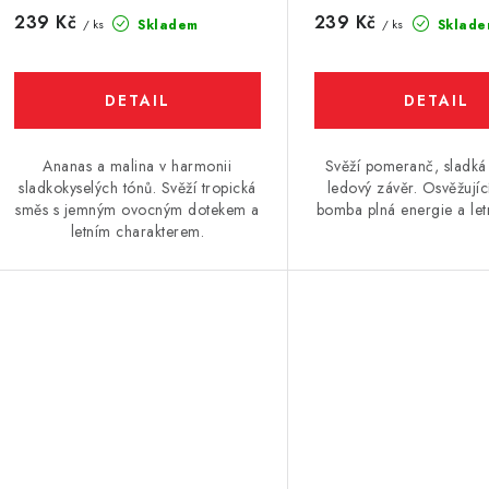
10ml
10ml
239 Kč
239 Kč
Skladem
Sklade
/ ks
/ ks
Ananas a malina v harmonii
Svěží pomeranč, sladká
sladkokyselých tónů. Svěží tropická
ledový závěr. Osvěžují
směs s jemným ovocným dotekem a
bomba plná energie a letn
letním charakterem.