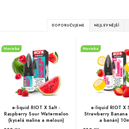
Ř
DOPORUČUJEME
NEJLEVNĚJŠÍ
a
V
z
Novinka
Novinka
ý
e
p
n
í
s
p
p
r
r
e-liquid RIOT X Salt -
e-liquid RIOT X S
o
Raspberry Sour Watermelon
Strawberry Banana 
o
d
(kyselá malina a meloun)
a banán) 10m
10ml