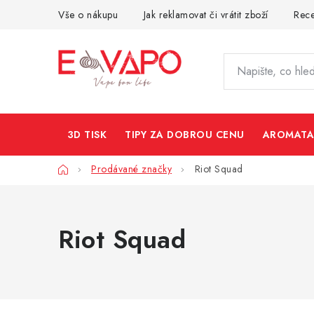
Přejít
Vše o nákupu
Jak reklamovat či vrátit zboží
Rec
na
obsah
3D TISK
TIPY ZA DOBROU CENU
AROMATA
Domů
Prodávané značky
Riot Squad
Riot Squad