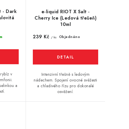
t - Dark
e-liquid RIOT X Salt -
ulovitá
Cherry Ice (Ledová třešeň)
10ml
239 Kč
m
Objednáno
/ ks
rybíz v
Intenzivní třešně s ledovým
mfonii.
nádechem. Spojení ovocné svěžesti
selinkou a
a chladivého řízu pro dokonalé
tí.
osvěžení.