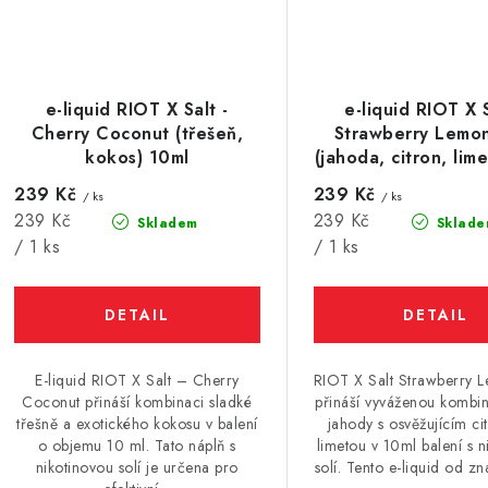
e-liquid RIOT X Salt -
e-liquid RIOT X S
Cherry Coconut (třešeň,
Strawberry Lemo
kokos) 10ml
(jahoda, citron, lim
239 Kč
239 Kč
/ ks
/ ks
Měrná
Měrná
239 Kč
239 Kč
Skladem
Sklade
cena:
cena:
/ 1 ks
/ 1 ks
E-liquid RIOT X Salt – Cherry
RIOT X Salt Strawberry 
Coconut přináší kombinaci sladké
přináší vyváženou kombin
třešně a exotického kokosu v balení
jahody s osvěžujícím c
o objemu 10 ml. Tato náplň s
limetou v 10ml balení s n
nikotinovou solí je určena pro
solí. Tento e-liquid od zna