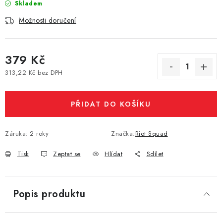
Skladem
Vše o nákupu
Jak reklamovat či vrátit zboží
Recenze
Možnosti doručení
Kontakty
Prodejny
Volná místa
379 Kč
313,22 Kč bez DPH
Měrná cena:
PŘIDAT DO KOŠÍKU
Záruka
:
2 roky
Značka:
Riot Squad
Tisk
Zeptat se
Hlídat
Sdílet
Popis produktu