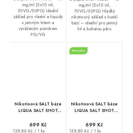
mg/ml (5×10 ml,
mg/ml (5×10 ml,
50VG/50PG) Ideální
70VG/30PG) Hladký
základ pro vlastní e-liquidy
nikotinový základ s hustší
s jemným hitem a
bází – ideální pro jemný
vyváženým poměrem
hit a bohatou páru
PG/VG
Novinka
Nikotinová SALT báze
Nikotinová SALT báze
LIQUA SALT SHOT
LIQUA SALT SHOT
(50VG/50PG) : 5x10ml
(50VG/50PG) : 5x10ml
/ 20mg
/ 5mg
699 Kč
699 Kč
Měrná
Měrná
139,80 Kč / 1 ks
139,80 Kč / 1 ks