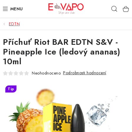
Přejít
Hleda
na
obsah
EDTN
3D TISK
Příchuť Riot BAR EDTN S&V -
TIPY ZA DOBROU CENU
Pineapple Ice (ledový ananas)
AROMATA A PŘÍCHUTĚ
10ml
BÁZE
Podrobnosti hodnocení
Neohodnoceno
E-LIQUIDY
Tip
E-CIGARETY
NIKOTINOVÉ SÁČKY