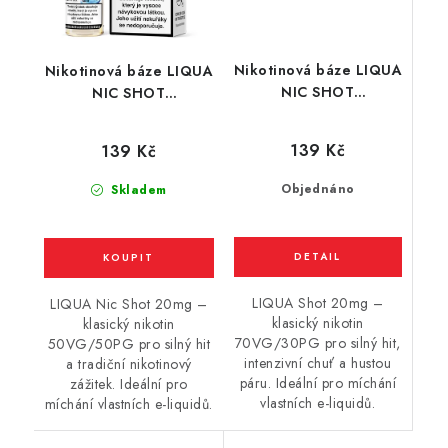
Nikotinová báze LIQUA
Nikotinová báze LIQUA
NIC SHOT
NIC SHOT
(70VG/30PG) : 10ml /
(50VG/50PG) : 10ml /
20mg
20mg
139 Kč
139 Kč
Objednáno
Skladem
LIQUA Shot 20mg –
LIQUA Nic Shot 20mg –
klasický nikotin
klasický nikotin
70VG/30PG pro silný hit,
50VG/50PG pro silný hit
intenzivní chuť a hustou
a tradiční nikotinový
páru. Ideální pro míchání
zážitek. Ideální pro
vlastních e-liquidů.
míchání vlastních e-liquidů.