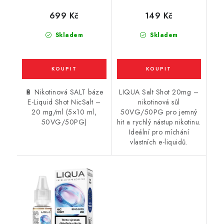
/ 20mg
20mg
699 Kč
149 Kč
Skladem
Skladem
🔋 Nikotinová SALT báze
LIQUA Salt Shot 20mg –
E-Liquid Shot NicSalt –
nikotinová sůl
20 mg/ml (5×10 ml,
50VG/50PG pro jemný
50VG/50PG)
hit a rychlý nástup nikotinu.
Ideální pro míchání
vlastních e-liquidů.