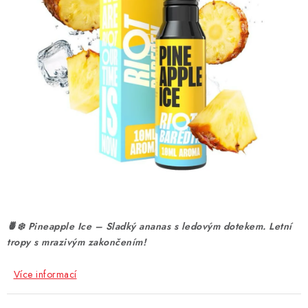
DÁRKOVÉ VOUCHERY
ATOMIZÉRY A CARTRIDGE
DIY
BATERIE A NABÍJEČKY
GRIPY & MODY
JEDNORÁZOVÉ A DOBÍJECÍ E-CIGARETY
NIKOTINOVÝ FILM
🍍❄️ Pineapple Ice – Sladký ananas s ledovým dotekem. Letní
tropy s mrazivým zakončením!
PŘÍSLUŠENSTVÍ
Více informací
ZNAČKY