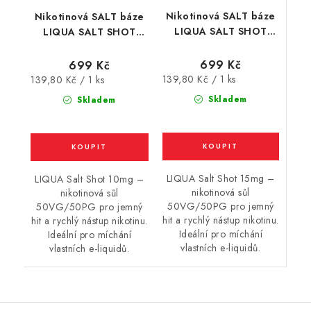
Nikotinová SALT báze
Nikotinová SALT báze
LIQUA SALT SHOT
LIQUA SALT SHOT
(50VG/50PG) : 5x10ml
(50VG/50PG) : 5x10ml
/ 15mg
/ 10mg
699 Kč
699 Kč
Měrná
Měrná
139,80 Kč / 1 ks
139,80 Kč / 1 ks
cena:
cena:
Skladem
Skladem
LIQUA Salt Shot 15mg –
LIQUA Salt Shot 10mg –
nikotinová sůl
nikotinová sůl
50VG/50PG pro jemný
50VG/50PG pro jemný
hit a rychlý nástup nikotinu.
hit a rychlý nástup nikotinu.
Ideální pro míchání
Ideální pro míchání
vlastních e-liquidů.
vlastních e-liquidů.