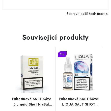
Zobrazit další hodnocení
Související produkty
Tip
Nikotinová SALT báze
Nikotinová SALT báze
E-Liquid Shot NicSalt
LIQUA SALT SHOT
(50VG/50PG) : 5x10ml
(50VG/50PG) : 10ml /