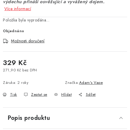
výdechu přináší osvěžující a vyvážený dojem.
Vše o nákupu
Jak reklamovat či vrátit zboží
Recenze
Více informací
Kontakty
Prodejny
Volná místa
Položka byla vyprodána…
Objednáno
Možnosti doručení
329 Kč
271,90 Kč bez DPH
Měrná cena:
Záruka
:
2 roky
Značka:
Adam's Vape
Tisk
Zeptat se
Hlídat
Sdílet
Popis produktu