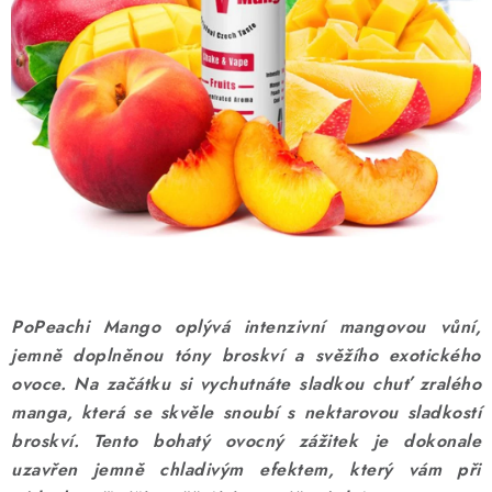
DÁRKOVÉ VOUCHERY
ATOMIZÉRY A CARTRIDGE
DIY
BATERIE A NABÍJEČKY
GRIPY & MODY
JEDNORÁZOVÉ A DOBÍJECÍ E-CIGARETY
PoPeachi Mango oplývá intenzivní mangovou vůní,
NIKOTINOVÝ FILM
jemně doplněnou tóny broskví a svěžího exotického
ovoce. Na začátku si vychutnáte sladkou chuť zralého
PŘÍSLUŠENSTVÍ
manga, která se skvěle snoubí s nektarovou sladkostí
broskví. Tento bohatý ovocný zážitek je dokonale
ZNAČKY
uzavřen jemně chladivým efektem, který vám při