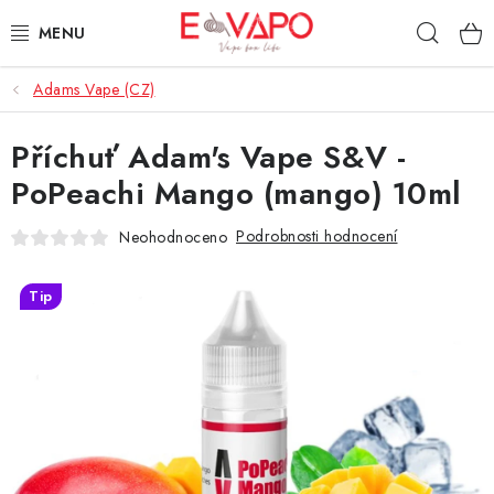
Přejít
Hleda
na
obsah
Adams Vape (CZ)
3D TISK
Příchuť Adam's Vape S&V -
TIPY ZA DOBROU CENU
PoPeachi Mango (mango) 10ml
AROMATA A PŘÍCHUTĚ
Podrobnosti hodnocení
Neohodnoceno
BÁZE
Tip
E-LIQUIDY
E-CIGARETY
NIKOTINOVÉ SÁČKY