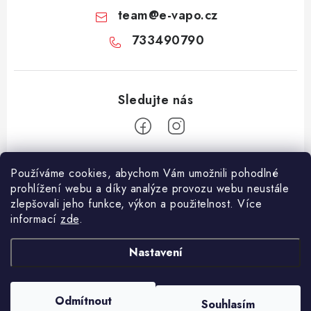
team
@
e-vapo.cz
733490790
Z
Používáme cookies, abychom Vám umožnili pohodlné
á
prohlížení webu a díky analýze provozu webu neustále
Facebook
p
zlepšovali jeho funkce, výkon a použitelnost. Více
informací
zde
.
a
Informace pro vás
t
Nastavení
í
Vše o nákupu
Copyright 2026
E-Vapo.cz
. Všechna práva vyhrazena.
Upravit nastavení
Jak reklamovat či vrátit zboží
cookies
Odmítnout
Souhlasím
Vytvořil Shoptet