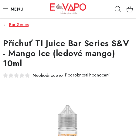
Přejít
Hleda
na
obsah
Bar Series
3D TISK
Příchuť TI Juice Bar Series S&V
TIPY ZA DOBROU CENU
- Mango Ice (ledové mango)
AROMATA A PŘÍCHUTĚ
10ml
BÁZE
Podrobnosti hodnocení
Neohodnoceno
E-LIQUIDY
E-CIGARETY
NIKOTINOVÉ SÁČKY