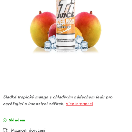
DÁRKOVÉ VOUCHERY
ATOMIZÉRY A CARTRIDGE
DIY
BATERIE A NABÍJEČKY
GRIPY & MODY
JEDNORÁZOVÉ A DOBÍJECÍ E-CIGARETY
NIKOTINOVÝ FILM
Sladké tropické mango s chladivým nádechem ledu pro
osvěžující a intenzivní zážitek.
Více informací
PŘÍSLUŠENSTVÍ
Skladem
ZNAČKY
Možnosti doručení