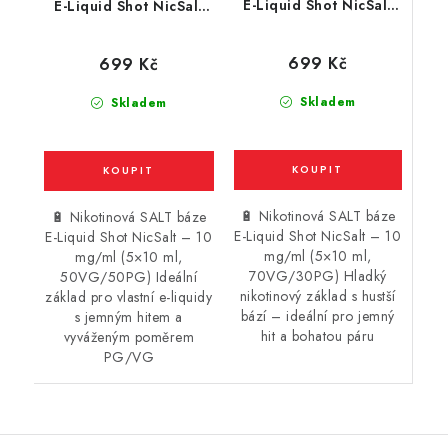
E-Liquid Shot NicSalt
E-Liquid Shot NicSalt
(70VG/30PG) : 5x10ml
(50VG/50PG) : 5x10ml
/ 10mg
/ 10mg
699 Kč
699 Kč
Skladem
Skladem
🔋 Nikotinová SALT báze
🔋 Nikotinová SALT báze
E-Liquid Shot NicSalt – 10
E-Liquid Shot NicSalt – 10
mg/ml (5×10 ml,
mg/ml (5×10 ml,
70VG/30PG) Hladký
50VG/50PG) Ideální
nikotinový základ s hustší
základ pro vlastní e-liquidy
bází – ideální pro jemný
s jemným hitem a
hit a bohatou páru
vyváženým poměrem
PG/VG