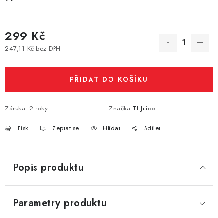
Vše o nákupu
Jak reklamovat či vrátit zboží
Recenze
Kontakty
Prodejny
Volná místa
299 Kč
247,11 Kč bez DPH
Měrná cena:
PŘIDAT DO KOŠÍKU
Záruka
:
2 roky
Značka:
TI Juice
Tisk
Zeptat se
Hlídat
Sdílet
Popis produktu
Parametry produktu