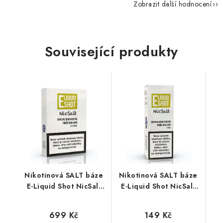
Zobrazit další hodnocení
Související produkty
Nikotinová SALT báze
Nikotinová SALT báze
E-Liquid Shot NicSalt
E-Liquid Shot NicSalt
(50VG/50PG) : 5x10ml
(50VG/50PG) : 10ml /
/ 20mg
20mg
699 Kč
149 Kč