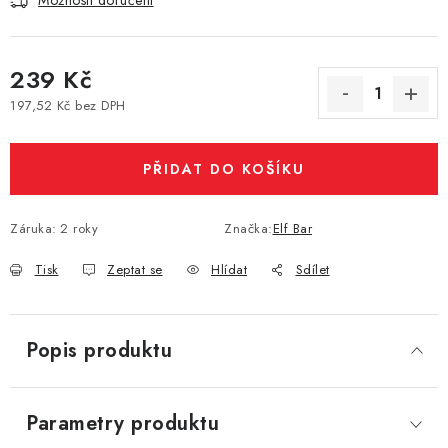
Možnosti doručení
Vše o nákupu
Jak reklamovat či vrátit zboží
Recenze
Kontakty
Prodejny
Volná místa
239 Kč
197,52 Kč bez DPH
Měrná cena:
PŘIDAT DO KOŠÍKU
Záruka
:
2 roky
Značka:
Elf Bar
Tisk
Zeptat se
Hlídat
Sdílet
Popis produktu
Parametry produktu