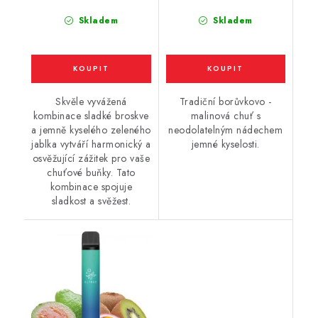
20mg
Skladem
Skladem
Skvěle vyvážená
Tradiční borůvkovo -
kombinace sladké broskve
malinová chuť s
a jemně kyselého zeleného
neodolatelným nádechem
jablka vytváří harmonický a
jemné kyselosti.
osvěžující zážitek pro vaše
chuťové buňky. Tato
kombinace spojuje
sladkost a svěžest.