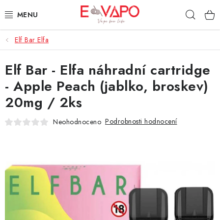
Přejít
Hleda
na
obsah
Elf Bar Elfa
3D TISK
Elf Bar - Elfa náhradní cartridge
TIPY ZA DOBROU CENU
- Apple Peach (jablko, broskev)
AROMATA A PŘÍCHUTĚ
20mg / 2ks
BÁZE
Podrobnosti hodnocení
Neohodnoceno
E-LIQUIDY
E-CIGARETY
NIKOTINOVÉ SÁČKY