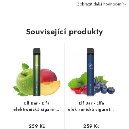
Zobrazit další hodnocení
Související produkty
Elf Bar - Elfa
Elf Bar - Elfa
elektronická cigareta -
elektronická cigareta -
Apple Peach (jablko,
Blueberry Sour
broskev) 20mg
Raspberry (kyselá
259 Kč
259 Kč
borůvka a malina)