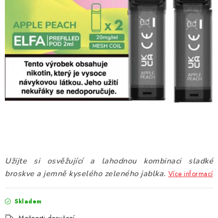
DÁRKOVÉ VOUCHERY
ATOMIZÉRY A CARTRIDGE
DIY
BATERIE A NABÍJEČKY
GRIPY & MODY
JEDNORÁZOVÉ A DOBÍJECÍ E-CIGARETY
NIKOTINOVÝ FILM
Užijte si osvěžující a lahodnou kombinaci sladké
broskve a jemně kyselého zeleného jablka.
Více informací
PŘÍSLUŠENSTVÍ
Skladem
ZNAČKY