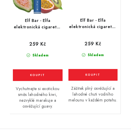
Elf Bar - Elfa
Elf Bar - Elfa
elektronická cigareta -
elektronická cigareta -
Watermelon (vodní
Kiwi Passion Fruit
meloun) 20mg
Guava (kiwi, marakuja,
259 Kč
259 Kč
guava) 20mg
Skladem
Skladem
Zážitek plný osvěžující a
Vychutnejte si exotickou
lahodné chuti vodního
směs lahodného kiwi,
melounu v každém potahu.
nezvyklé marakuje a
osvěžující guavy.