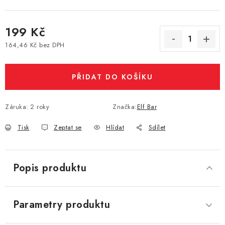
Vše o nákupu
Jak reklamovat či vrátit zboží
Recenze
199 Kč
Kontakty
Prodejny
Volná místa
164,46 Kč bez DPH
Měrná cena:
PŘIDAT DO KOŠÍKU
Záruka
:
2 roky
Značka:
Elf Bar
Tisk
Zeptat se
Hlídat
Sdílet
Popis produktu
Parametry produktu