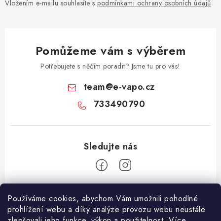
Vložením e-mailu souhlasíte s
podmínkami ochrany osobních údajů
Pomůžeme vám s výběrem
Potřebujete s něčím poradit? Jsme tu pro vás!
team
@
e-vapo.cz
733490790
Z
Používáme cookies, abychom Vám umožnili pohodlné
á
prohlížení webu a díky analýze provozu webu neustále
Facebook
p
zlepšovali jeho funkce, výkon a použitelnost. Více