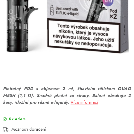
DÁRKOVÉ VOUCHERY
ATOMIZÉRY A CARTRIDGE
DIY
BATERIE A NABÍJEČKY
GRIPY & MODY
JEDNORÁZOVÉ A DOBÍJECÍ E-CIGARETY
Plnitelný POD s objemem 2 ml, žhavícím tělískem QUAQ
NIKOTINOVÝ FILM
MESH (1,1 Ω). Snadné plnění ze strany. Balení obsahuje 2
kusy, ideální pro různé e-liquidy.
Více informací
PŘÍSLUŠENSTVÍ
Skladem
ZNAČKY
Možnosti doručení