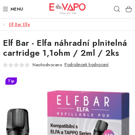
Přejít
Hleda
na
obsah
Elf Bar Elfa
3D TISK
Elf Bar - Elfa náhradní plnitelná
TIPY ZA DOBROU CENU
cartridge 1,1ohm / 2ml / 2ks
AROMATA A PŘÍCHUTĚ
Podrobnosti hodnocení
Neohodnoceno
BÁZE
Tip
E-LIQUIDY
E-CIGARETY
NIKOTINOVÉ SÁČKY