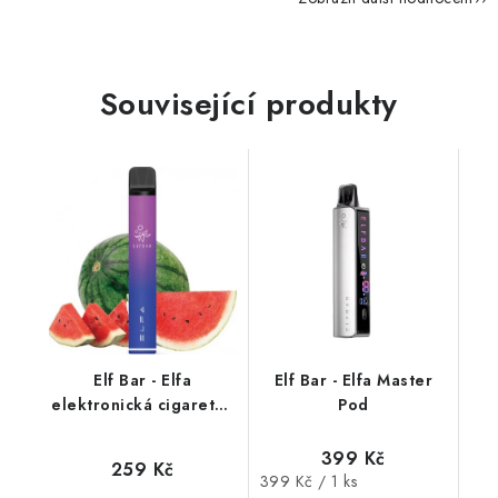
Související produkty
Elf Bar - Elfa
Elf Bar - Elfa Master
elektronická cigareta -
Pod
Watermelon (vodní
meloun) 20mg
399 Kč
259 Kč
Měrná
399 Kč / 1 ks