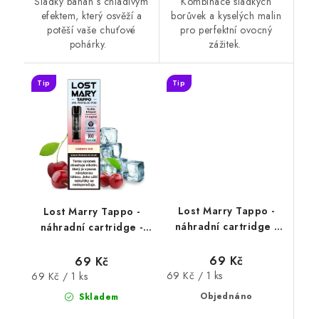
Sladký banán s chladivým
Kombinace sladkých
efektem, který osvěží a
borůvek a kyselých malin
potěší vaše chuťové
pro perfektní ovocný
pohárky.
zážitek.
Tip
Tip
Lost Marry Tappo -
Lost Marry Tappo -
náhradní cartridge -
náhradní cartridge -
Double Apple (sladká
Cherry Ice (ledová
a kyselá jablka ) 17mg
třešeň) 17mg
69 Kč
69 Kč
Měrná
Měrná
69 Kč / 1 ks
69 Kč / 1 ks
cena:
cena:
Objednáno
Skladem