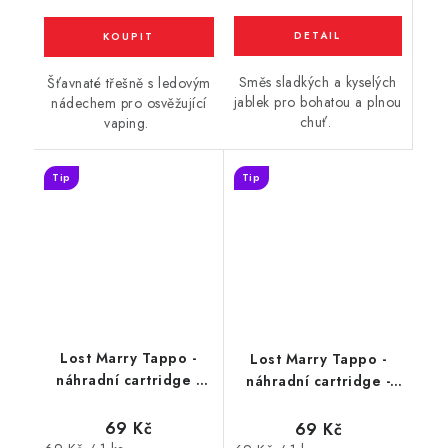
Směs sladkých a kyselých
Šťavnaté třešně s ledovým
jablek pro bohatou a plnou
nádechem pro osvěžující
chuť.
vaping.
Tip
Tip
Lost Marry Tappo -
Lost Marry Tappo -
náhradní cartridge -
náhradní cartridge -
Grape (hrozno) 17mg
Kiwi Passionfruit Guava
(kiwi, marakuja, guava)
69 Kč
69 Kč
17mg
Měrná