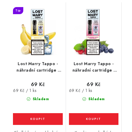
Tip
Lost Marry Tappo -
Lost Marry Tappo -
náhradní cartridge -
náhradní cartridge -
Banana Ice (ledový
Blueberry Sour
banán) 17mg
Raspberry (sladké
69 Kč
69 Kč
borůvky a kyselé
Měrná
Měrná
69 Kč / 1 ks
69 Kč / 1 ks
maliny) 17mg
cena:
cena:
Skladem
Skladem