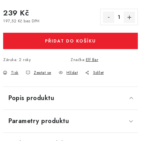
Vše o nákupu
Jak reklamovat či vrátit zboží
Recenze
239 Kč
Kontakty
Prodejny
Volná místa
197,52 Kč bez DPH
Měrná cena:
PŘIDAT DO KOŠÍKU
Záruka
:
2 roky
Značka:
Elf Bar
Tisk
Zeptat se
Hlídat
Sdílet
Popis produktu
Parametry produktu