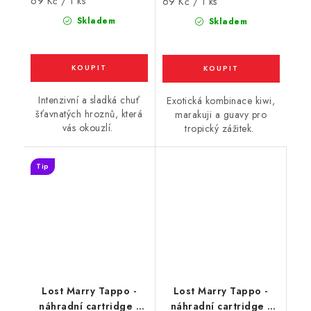
69 Kč / 1 ks
Měrná
69 Kč / 1 ks
cena:
cena:
Skladem
Skladem
Intenzivní a sladká chuť
Exotická kombinace kiwi,
šťavnatých hroznů, která
marakuji a guavy pro
vás okouzlí.
tropický zážitek.
Tip
Lost Marry Tappo -
Lost Marry Tappo -
náhradní cartridge -
náhradní cartridge -