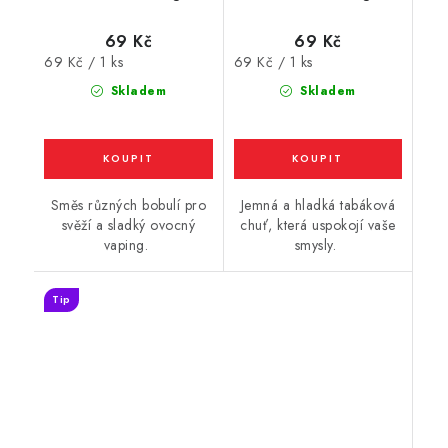
Mix Berries (lesní
Silky Tobacco (jemný
plody) 17mg
tabák) 17mg
69 Kč
69 Kč
Měrná
Měrná
69 Kč / 1 ks
69 Kč / 1 ks
cena:
cena:
Skladem
Skladem
Směs různých bobulí pro
Jemná a hladká tabáková
svěží a sladký ovocný
chuť, která uspokojí vaše
vaping.
smysly.
Tip