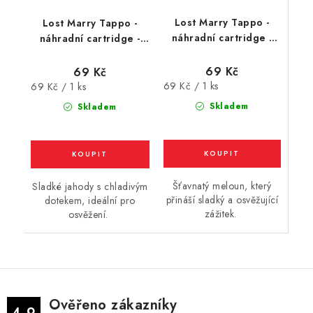
Lost Marry Tappo -
Lost Marry Tappo -
náhradní cartridge -
náhradní cartridge -
Watermelon (vodní
Strawberry Ice (ledová
meloun) 17mg
jahoda) 17mg
69 Kč
69 Kč
Měrná
Měrná
69 Kč / 1 ks
69 Kč / 1 ks
cena:
cena:
Skladem
Skladem
Šťavnatý meloun, který
Sladké jahody s chladivým
přináší sladký a osvěžující
dotekem, ideální pro
zážitek.
osvěžení.
Ověřeno zákazníky