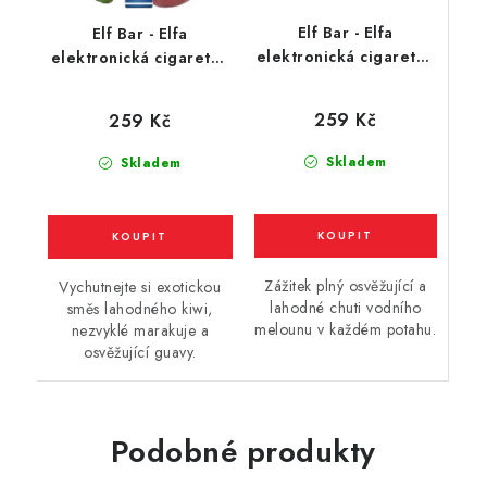
Elf Bar - Elfa
Elf Bar - Elfa
elektronická cigareta -
elektronická cigareta -
Watermelon (vodní
Kiwi Passion Fruit
meloun) 20mg
Guava (kiwi, marakuja,
259 Kč
259 Kč
guava) 20mg
Skladem
Skladem
Zážitek plný osvěžující a
Vychutnejte si exotickou
lahodné chuti vodního
směs lahodného kiwi,
melounu v každém potahu.
nezvyklé marakuje a
osvěžující guavy.
Podobné produkty