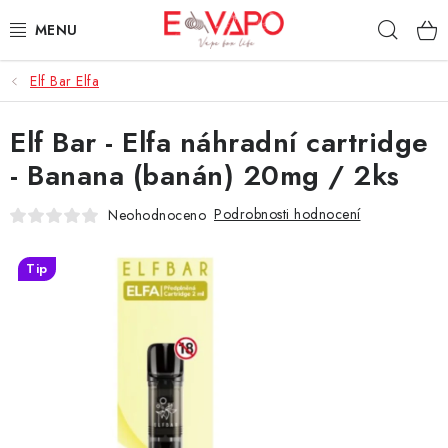
Přejít
Hleda
na
obsah
Elf Bar Elfa
3D TISK
Elf Bar - Elfa náhradní cartridge
TIPY ZA DOBROU CENU
- Banana (banán) 20mg / 2ks
AROMATA A PŘÍCHUTĚ
Podrobnosti hodnocení
Neohodnoceno
BÁZE
Tip
E-LIQUIDY
E-CIGARETY
NIKOTINOVÉ SÁČKY