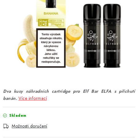
DÁRKOVÉ VOUCHERY
ATOMIZÉRY A CARTRIDGE
DIY
BATERIE A NABÍJEČKY
GRIPY & MODY
JEDNORÁZOVÉ A DOBÍJECÍ E-CIGARETY
Dva kusy náhradních cartridge pro Elf Bar ELFA s příchutí
NIKOTINOVÝ FILM
banán.
Více informací
PŘÍSLUŠENSTVÍ
Skladem
Možnosti doručení
ZNAČKY