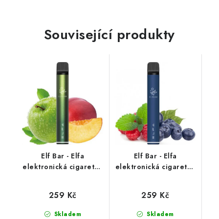
Související produkty
Elf Bar - Elfa
Elf Bar - Elfa
elektronická cigareta -
elektronická cigareta -
Apple Peach (jablko,
Blueberry Sour
broskev) 20mg
Raspberry (kyselá
259 Kč
259 Kč
borůvka a malina)
20mg
Skladem
Skladem