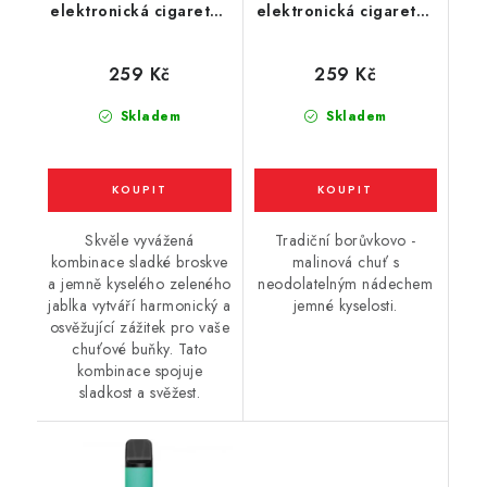
elektronická cigareta -
elektronická cigareta -
Apple Peach (jablko,
Blueberry Sour
broskev) 20mg
Raspberry (kyselá
259 Kč
259 Kč
borůvka a malina)
20mg
Skladem
Skladem
Skvěle vyvážená
Tradiční borůvkovo -
kombinace sladké broskve
malinová chuť s
a jemně kyselého zeleného
neodolatelným nádechem
jablka vytváří harmonický a
jemné kyselosti.
osvěžující zážitek pro vaše
chuťové buňky. Tato
kombinace spojuje
sladkost a svěžest.