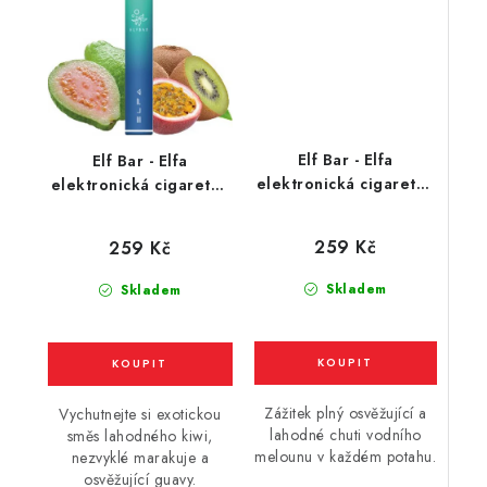
Elf Bar - Elfa
Elf Bar - Elfa
elektronická cigareta -
elektronická cigareta -
Watermelon (vodní
Kiwi Passion Fruit
meloun) 20mg
Guava (kiwi, marakuja,
259 Kč
259 Kč
guava) 20mg
Skladem
Skladem
Zážitek plný osvěžující a
Vychutnejte si exotickou
lahodné chuti vodního
směs lahodného kiwi,
melounu v každém potahu.
nezvyklé marakuje a
osvěžující guavy.