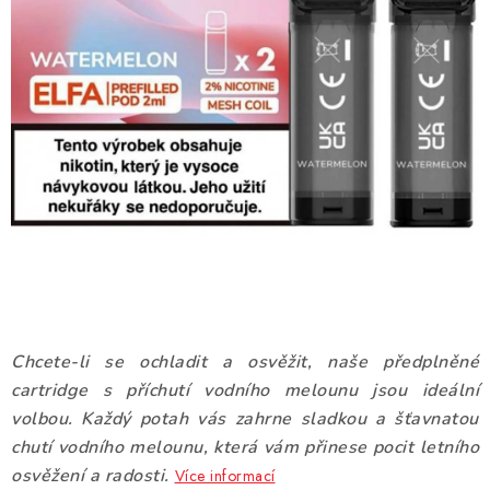
DÁRKOVÉ VOUCHERY
ATOMIZÉRY A CARTRIDGE
DIY
BATERIE A NABÍJEČKY
GRIPY & MODY
JEDNORÁZOVÉ A DOBÍJECÍ E-CIGARETY
NIKOTINOVÝ FILM
Chcete-li se ochladit a osvěžit, naše předplněné
cartridge s příchutí vodního melounu jsou ideální
PŘÍSLUŠENSTVÍ
volbou. Každý potah vás zahrne sladkou a šťavnatou
chutí vodního melounu, která vám přinese pocit letního
ZNAČKY
osvěžení a radosti.
Více informací