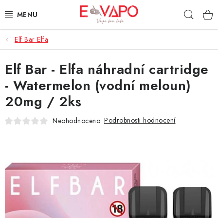
Přejít
Hleda
na
obsah
Elf Bar Elfa
3D TISK
Elf Bar - Elfa náhradní cartridge
TIPY ZA DOBROU CENU
- Watermelon (vodní meloun)
AROMATA A PŘÍCHUTĚ
20mg / 2ks
BÁZE
Podrobnosti hodnocení
Neohodnoceno
E-LIQUIDY
E-CIGARETY
NIKOTINOVÉ SÁČKY