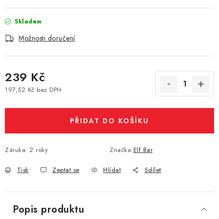
Vše o nákupu
Jak reklamovat či vrátit zboží
Recenze
Skladem
Kontakty
Prodejny
Volná místa
Možnosti doručení
239 Kč
197,52 Kč bez DPH
Měrná cena:
PŘIDAT DO KOŠÍKU
Záruka
:
2 roky
Značka:
Elf Bar
Tisk
Zeptat se
Hlídat
Sdílet
Popis produktu