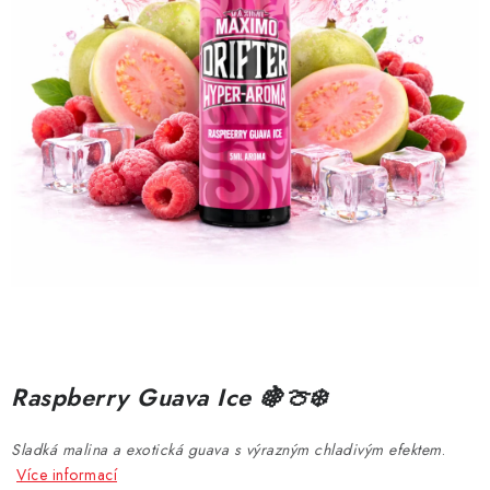
DÁRKOVÉ VOUCHERY
ATOMIZÉRY A CARTRIDGE
DIY
BATERIE A NABÍJEČKY
GRIPY & MODY
JEDNORÁZOVÉ A DOBÍJECÍ E-CIGARETY
NIKOTINOVÝ FILM
Raspberry Guava Ice 🍇🍈❄️
PŘÍSLUŠENSTVÍ
Sladká malina a exotická guava s výrazným chladivým efektem
.
ZNAČKY
Více informací