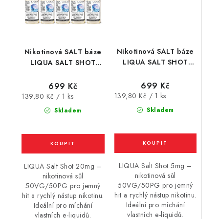
Nikotinová SALT báze
Nikotinová SALT báze
LIQUA SALT SHOT
LIQUA SALT SHOT
(50VG/50PG) : 5x10ml
(50VG/50PG) : 5x10ml
/ 5mg
/ 20mg
699 Kč
699 Kč
Měrná
Měrná
139,80 Kč / 1 ks
139,80 Kč / 1 ks
cena:
cena:
Skladem
Skladem
LIQUA Salt Shot 5mg –
LIQUA Salt Shot 20mg –
nikotinová sůl
nikotinová sůl
50VG/50PG pro jemný
50VG/50PG pro jemný
hit a rychlý nástup nikotinu.
hit a rychlý nástup nikotinu.
Ideální pro míchání
Ideální pro míchání
vlastních e-liquidů.
vlastních e-liquidů.