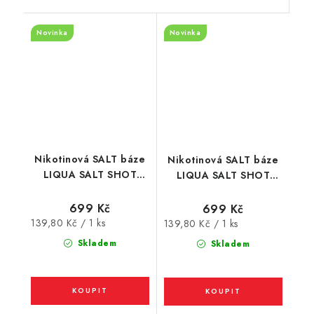
Novinka
Novinka
Nikotinová SALT báze
Nikotinová SALT báze
LIQUA SALT SHOT
LIQUA SALT SHOT
(50VG/50PG) : 5x10ml
(50VG/50PG) : 5x10ml
/ 10mg
/ 15mg
699 Kč
699 Kč
Měrná
139,80 Kč / 1 ks
Měrná
139,80 Kč / 1 ks
cena:
cena:
Skladem
Skladem