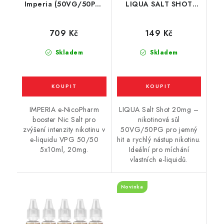
Imperia (50VG/50PG)
LIQUA SALT SHOT
5x10ml / 20mg
(50VG/50PG) : 10ml /
20mg
709 Kč
149 Kč
Skladem
Skladem
IMPERIA e-NicoPharm
LIQUA Salt Shot 20mg –
booster Nic Salt pro
nikotinová sůl
zvýšení intenzity nikotinu v
50VG/50PG pro jemný
e-liquidu VPG 50/50
hit a rychlý nástup nikotinu.
5x10ml, 20mg.
Ideální pro míchání
vlastních e-liquidů.
Novinka