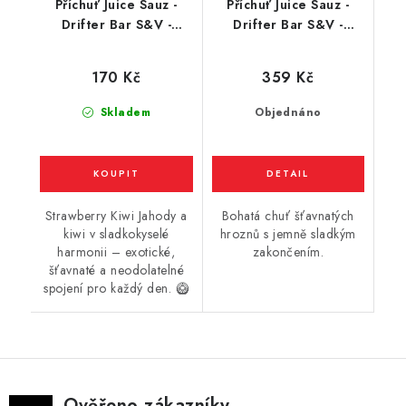
Příchuť Juice Sauz -
Příchuť Juice Sauz -
Drifter Bar S&V -
Drifter Bar S&V -
Strawberry Kiwi
Grape (hrozno) 16ml
(jahoda a kiwi) 6ml
170 Kč
359 Kč
Skladem
Objednáno
Strawberry Kiwi Jahody a
Bohatá chuť šťavnatých
kiwi v sladkokyselé
hroznů s jemně sladkým
harmonii – exotické,
zakončením.
šťavnaté a neodolatelné
spojení pro každý den. 🥝
Ověřeno zákazníky