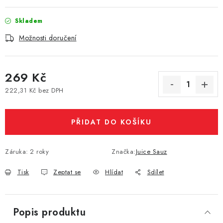
Vše o nákupu
Jak reklamovat či vrátit zboží
Recenze
Skladem
Kontakty
Prodejny
Volná místa
Možnosti doručení
269 Kč
222,31 Kč bez DPH
Měrná cena:
PŘIDAT DO KOŠÍKU
Záruka
:
2 roky
Značka:
Juice Sauz
Tisk
Zeptat se
Hlídat
Sdílet
Popis produktu