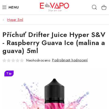
Přejít
Hleda
na
obsah
Hyper 5ml
3D TISK
Příchuť Drifter Juice Hyper S&V
TIPY ZA DOBROU CENU
- Raspberry Guava Ice (malina a
AROMATA A PŘÍCHUTĚ
guava) 5ml
BÁZE
Podrobnosti hodnocení
Neohodnoceno
E-LIQUIDY
Tip
E-CIGARETY
NIKOTINOVÉ SÁČKY