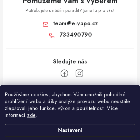
Pomůžeme vám s výběrem
Potřebujete s něčím poradit? Jsme tu pro vás!
team
@
e-vapo.cz
733490790
Z
Používáme cookies, abychom Vám umožnili pohodlné
á
prohlížení webu a díky analýze provozu webu neustále
Facebook
p
zlepšovali jeho funkce, výkon a použitelnost. Více
informací
zde
.
a
Informace pro vás
t
Nastavení
í
Vše o nákupu