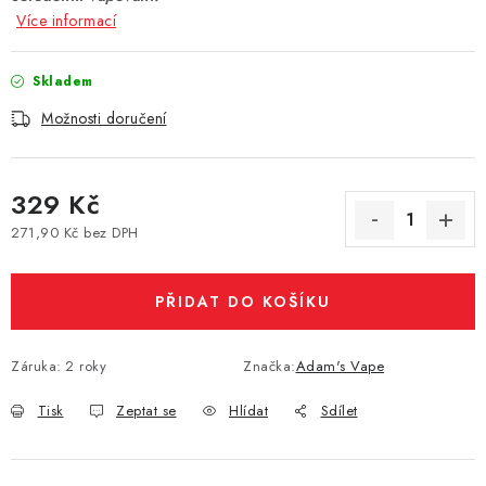
Více informací
Vše o nákupu
Jak reklamovat či vrátit zboží
Recenze
Kontakty
Prodejny
Volná místa
Skladem
Možnosti doručení
329 Kč
271,90 Kč bez DPH
Měrná cena:
PŘIDAT DO KOŠÍKU
Záruka
:
2 roky
Značka:
Adam's Vape
Tisk
Zeptat se
Hlídat
Sdílet