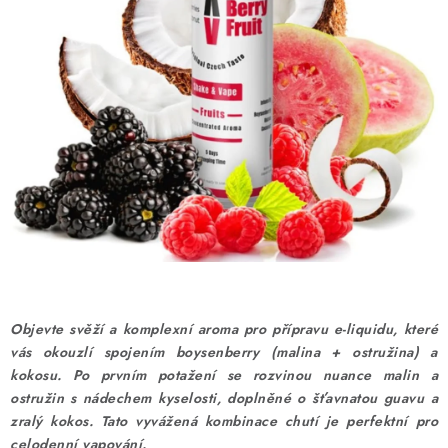
DÁRKOVÉ VOUCHERY
ATOMIZÉRY A CARTRIDGE
DIY
BATERIE A NABÍJEČKY
GRIPY & MODY
JEDNORÁZOVÉ A DOBÍJECÍ E-CIGARETY
NIKOTINOVÝ FILM
Objevte svěží a komplexní aroma pro přípravu e-liquidu, které
vás okouzlí spojením boysenberry (malina + ostružina) a
PŘÍSLUŠENSTVÍ
kokosu. Po prvním potažení se rozvinou nuance malin a
ostružin s nádechem kyselosti, doplněné o šťavnatou guavu a
ZNAČKY
zralý kokos. Tato vyvážená kombinace chutí je perfektní pro
celodenní vapování.