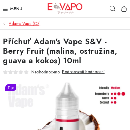
Přejít
Hleda
na
obsah
Adams Vape (CZ)
3D TISK
Příchuť Adam's Vape S&V -
TIPY ZA DOBROU CENU
Berry Fruit (malina, ostružina,
AROMATA A PŘÍCHUTĚ
guava a kokos) 10ml
BÁZE
Podrobnosti hodnocení
Neohodnoceno
E-LIQUIDY
Tip
E-CIGARETY
NIKOTINOVÉ SÁČKY