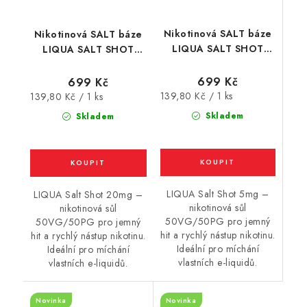
Nikotinová SALT báze
Nikotinová SALT báze
LIQUA SALT SHOT
LIQUA SALT SHOT
(50VG/50PG) : 5x10ml
(50VG/50PG) : 5x10ml
/ 5mg
/ 20mg
699 Kč
699 Kč
Měrná
Měrná
139,80 Kč / 1 ks
139,80 Kč / 1 ks
cena:
cena:
Skladem
Skladem
LIQUA Salt Shot 5mg –
LIQUA Salt Shot 20mg –
nikotinová sůl
nikotinová sůl
50VG/50PG pro jemný
50VG/50PG pro jemný
hit a rychlý nástup nikotinu.
hit a rychlý nástup nikotinu.
Ideální pro míchání
Ideální pro míchání
vlastních e-liquidů.
vlastních e-liquidů.
Novinka
Novinka