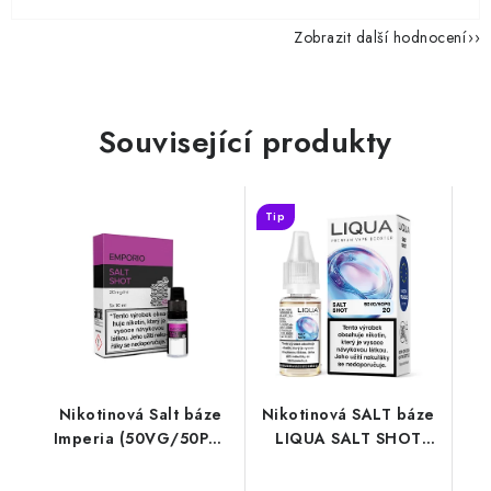
Zobrazit další hodnocení
Související produkty
Tip
Nikotinová Salt báze
Nikotinová SALT báze
Imperia (50VG/50PG)
LIQUA SALT SHOT
5x10ml / 20mg
(50VG/50PG) : 10ml /
20mg