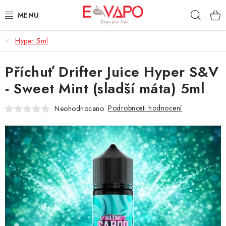
Přejít
Hleda
na
obsah
Hyper 5ml
3D TISK
Příchuť Drifter Juice Hyper S&V
TIPY ZA DOBROU CENU
- Sweet Mint (sladší máta) 5ml
AROMATA A PŘÍCHUTĚ
Podrobnosti hodnocení
Neohodnoceno
BÁZE
E-LIQUIDY
E-CIGARETY
NIKOTINOVÉ SÁČKY