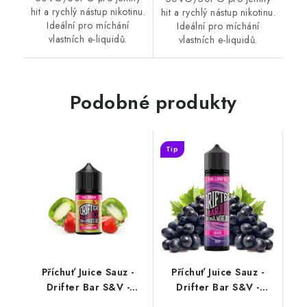
hit a rychlý nástup nikotinu.
hit a rychlý nástup nikotinu.
Ideální pro míchání
Ideální pro míchání
vlastních e-liquidů.
vlastních e-liquidů.
Podobné produkty
Tip
Příchuť Juice Sauz -
Příchuť Juice Sauz -
Drifter Bar S&V -
Drifter Bar S&V -
Strawberry Kiwi
Grape (hrozno) 16ml