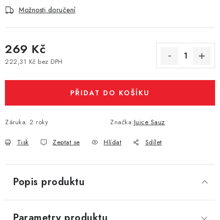
Možnosti doručení
Vše o nákupu
Jak reklamovat či vrátit zboží
Recenze
Kontakty
Prodejny
Volná místa
269 Kč
222,31 Kč bez DPH
Měrná cena:
PŘIDAT DO KOŠÍKU
Záruka
:
2 roky
Značka:
Juice Sauz
Tisk
Zeptat se
Hlídat
Sdílet
Popis produktu
Parametry produktu