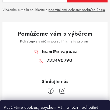
Vložením e-mailu souhlasíte s
podmínkami ochrany osobních údajů
Pomůžeme vám s výběrem
Potřebujete s něčím poradit? Jsme tu pro vás!
team
@
e-vapo.cz
733490790
Z
Používáme cookies, abychom Vám umožnili pohodlné