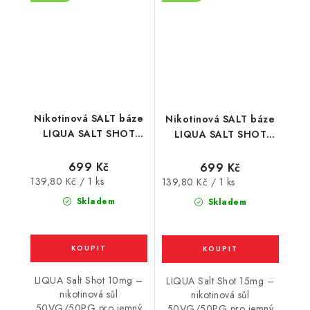
Nikotinová SALT báze
Nikotinová SALT báze
LIQUA SALT SHOT
LIQUA SALT SHOT
(50VG/50PG) : 5x10ml
(50VG/50PG) : 5x10ml
/ 10mg
/ 15mg
699 Kč
699 Kč
Měrná
139,80 Kč / 1 ks
Měrná
139,80 Kč / 1 ks
cena:
cena:
Skladem
Skladem
LIQUA Salt Shot 10mg –
LIQUA Salt Shot 15mg –
nikotinová sůl
nikotinová sůl
50VG/50PG pro jemný
50VG/50PG pro jemný