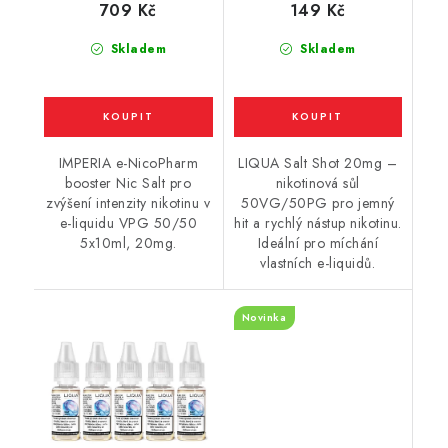
709 Kč
149 Kč
Skladem
Skladem
IMPERIA e-NicoPharm
LIQUA Salt Shot 20mg –
booster Nic Salt pro
nikotinová sůl
zvýšení intenzity nikotinu v
50VG/50PG pro jemný
e-liquidu VPG 50/50
hit a rychlý nástup nikotinu.
5x10ml, 20mg.
Ideální pro míchání
vlastních e-liquidů.
Novinka