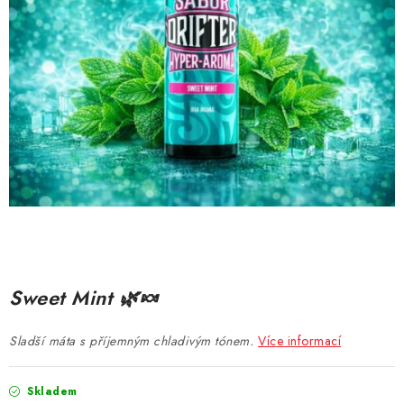
DÁRKOVÉ VOUCHERY
ATOMIZÉRY A CARTRIDGE
DIY
BATERIE A NABÍJEČKY
GRIPY & MODY
JEDNORÁZOVÉ A DOBÍJECÍ E-CIGARETY
NIKOTINOVÝ FILM
Sweet Mint 🌿🍬
PŘÍSLUŠENSTVÍ
Sladší máta s příjemným chladivým tónem.
Více informací
ZNAČKY
Skladem