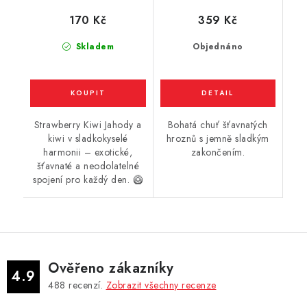
(jahoda a kiwi) 6ml
170 Kč
359 Kč
Skladem
Objednáno
Strawberry Kiwi Jahody a
Bohatá chuť šťavnatých
kiwi v sladkokyselé
hroznů s jemně sladkým
harmonii – exotické,
zakončením.
šťavnaté a neodolatelné
spojení pro každý den. 🥝
Ověřeno zákazníky
4.9
488
recenzí.
Zobrazit všechny recenze