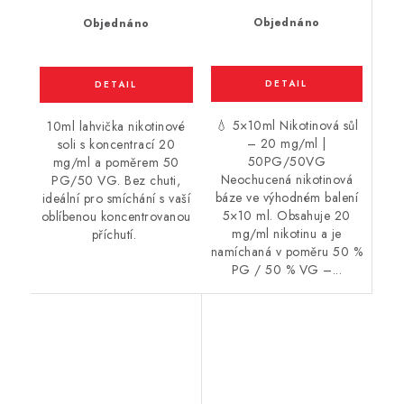
Objednáno
Objednáno
💧 5×10ml Nikotinová sůl
10ml lahvička nikotinové
– 20 mg/ml |
soli s koncentrací 20
50PG/50VG
mg/ml a poměrem 50
Neochucená nikotinová
PG/50 VG. Bez chuti,
báze ve výhodném balení
ideální pro smíchání s vaší
5×10 ml. Obsahuje 20
oblíbenou koncentrovanou
mg/ml nikotinu a je
příchutí.
namíchaná v poměru 50 %
PG / 50 % VG –...