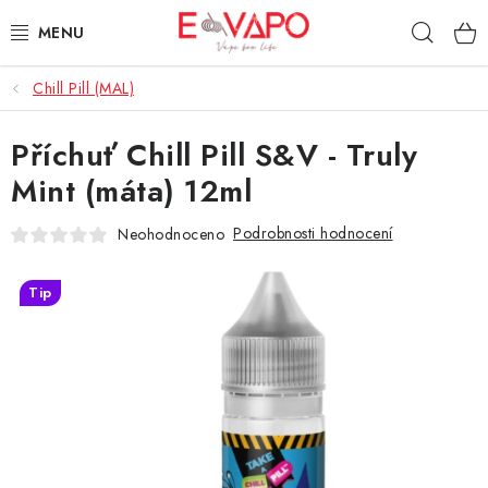
Přejít
Hleda
na
obsah
Chill Pill (MAL)
3D TISK
Příchuť Chill Pill S&V - Truly
TIPY ZA DOBROU CENU
Mint (máta) 12ml
AROMATA A PŘÍCHUTĚ
Podrobnosti hodnocení
Neohodnoceno
BÁZE
Tip
E-LIQUIDY
E-CIGARETY
NIKOTINOVÉ SÁČKY