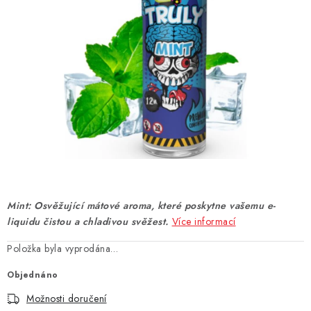
DÁRKOVÉ VOUCHERY
ATOMIZÉRY A CARTRIDGE
DIY
BATERIE A NABÍJEČKY
GRIPY & MODY
JEDNORÁZOVÉ A DOBÍJECÍ E-CIGARETY
Mint: Osvěžující mátové aroma, které poskytne vašemu e-
NIKOTINOVÝ FILM
liquidu čistou a chladivou svěžest.
Více informací
Položka byla vyprodána…
PŘÍSLUŠENSTVÍ
Objednáno
ZNAČKY
Možnosti doručení