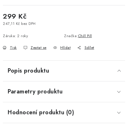
Vše o nákupu
Jak reklamovat či vrátit zboží
Recenze
299 Kč
Kontakty
Prodejny
Volná místa
247,11 Kč bez DPH
Měrná cena:
Záruka
:
2 roky
Značka:
Chill Pill
Tisk
Zeptat se
Hlídat
Sdílet
Popis produktu
Parametry produktu
Hodnocení produktu (0)