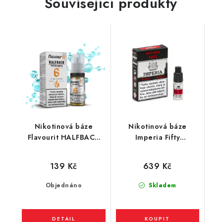
Související produkty
Nikotinová báze
Nikotinová báze
Flavourit HALFBACK
Imperia Fifty
(70VG/30PG) 10ml /
(50VG/50PG) : 5x10ml
6mg
/ 18mg
139 Kč
639 Kč
Objednáno
Skladem