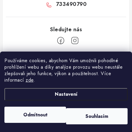
733490790
Z
Používáme cookies, abychom Vám umožnili pohodlné
á
prohlížení webu a díky analýze provozu webu neustále
Facebook
p
zlepšovali jeho funkce, výkon a použitelnost. Více
informací
zde
.
a
Informace pro vás
t
Nastavení
í
Vše o nákupu
Copyright 2026
E-Vapo.cz
. Všechna práva vyhrazena.
Upravit nastavení
Jak reklamovat či vrátit zboží
cookies
Odmítnout
Souhlasím
Vytvořil Shoptet
Recenze
Používáme
ověření věku Adulto
Kontakty