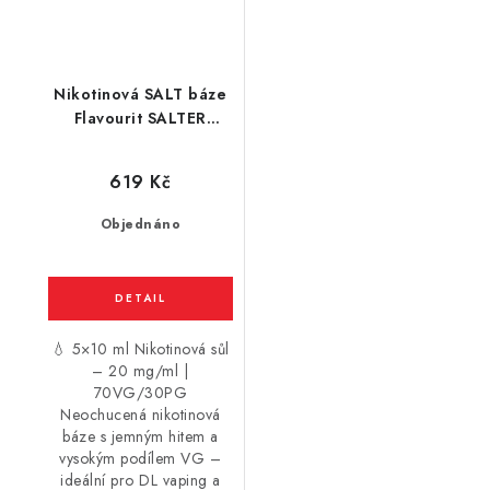
Nikotinová SALT báze
Flavourit SALTER
(70VG/30PG) 5 x 10ml
/ 20mg
619 Kč
Objednáno
💧 5×10 ml Nikotinová sůl
– 20 mg/ml |
70VG/30PG
Neochucená nikotinová
báze s jemným hitem a
vysokým podílem VG –
ideální pro DL vaping a