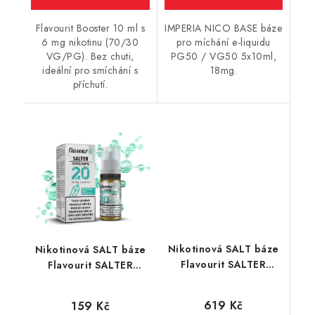
Flavourit Booster 10 ml s
IMPERIA NICO BASE báze
6 mg nikotinu (70/30
pro míchání e-liquidu
VG/PG). Bez chuti,
PG50 / VG50 5x10ml,
ideální pro smíchání s
18mg.
příchutí.
Nikotinová SALT báze
Nikotinová SALT báze
Flavourit SALTER
Flavourit SALTER
(50VG/50PG) 5 x 10ml
(50VG/50PG) 10ml /
/ 20mg
20mg
619 Kč
159 Kč