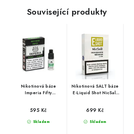
Související produkty
Nikotinová báze
Nikotinová SALT báze
Imperia Fifty
E-Liquid Shot NicSalt
(50VG/50PG) : 5x10ml
(50VG/50PG) : 5x10ml
/ 6mg
/ 20mg
595 Kč
699 Kč
Skladem
Skladem