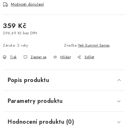
Možnosti doručení
Vše o nákupu
Jak reklamovat či vrátit zboží
Recenze
Kontakty
Prodejny
Volná místa
359 Kč
296,69 Kč bez DPH
Měrná cena:
Záruka
:
2 roky
Značka:
Yeti Summit Series
Tisk
Zeptat se
Hlídat
Sdílet
Popis produktu
Parametry produktu
Hodnocení produktu (0)