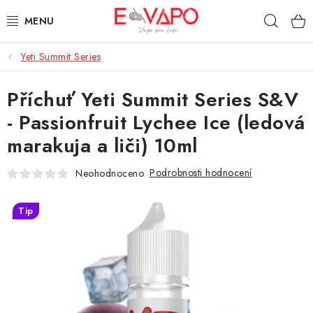
Přejít
Hleda
na
obsah
Yeti Summit Series
3D TISK
Příchuť Yeti Summit Series S&V
TIPY ZA DOBROU CENU
- Passionfruit Lychee Ice (ledová
AROMATA A PŘÍCHUTĚ
marakuja a liči) 10ml
BÁZE
Podrobnosti hodnocení
Neohodnoceno
E-LIQUIDY
Tip
E-CIGARETY
NIKOTINOVÉ SÁČKY