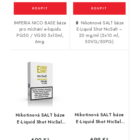
IMPERIA NICO BASE báze
🔋 Nikotinová SALT báze
pro míchání e-liquidu
E-Liquid Shot NicSalt –
PG50 / VG50 5x10ml,
20 mg/ml (5×10 ml,
6mg.
50VG/50PG)
Nikotinová SALT báze
Nikotinová SALT báze
E-Liquid Shot NicSalt
E-Liquid Shot NicSalt
(70VG/30PG) : 5x10ml
(50VG/50PG) : 5x10ml
/ 10mg
/ 10mg
699 Kč