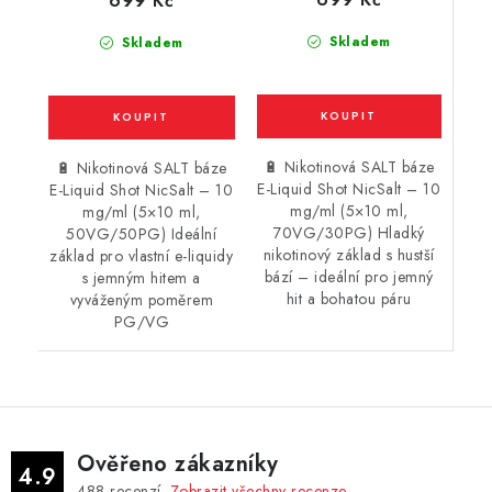
699 Kč
Skladem
Skladem
🔋 Nikotinová SALT báze
🔋 Nikotinová SALT báze
E-Liquid Shot NicSalt – 10
E-Liquid Shot NicSalt – 10
mg/ml (5×10 ml,
mg/ml (5×10 ml,
70VG/30PG) Hladký
50VG/50PG) Ideální
nikotinový základ s hustší
základ pro vlastní e-liquidy
bází – ideální pro jemný
s jemným hitem a
hit a bohatou páru
vyváženým poměrem
PG/VG
Ověřeno zákazníky
4.9
488
recenzí.
Zobrazit všechny recenze