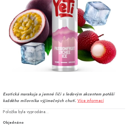
DÁRKOVÉ VOUCHERY
ATOMIZÉRY A CARTRIDGE
DIY
BATERIE A NABÍJEČKY
GRIPY & MODY
JEDNORÁZOVÉ A DOBÍJECÍ E-CIGARETY
NIKOTINOVÝ FILM
Exotická marakuja a jemné liči s ledovým akcentem potěší
každého milovníka výjimečných chutí.
Více informací
PŘÍSLUŠENSTVÍ
Položka byla vyprodána…
ZNAČKY
Objednáno