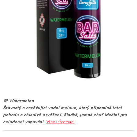
DÁRKOVÉ VOUCHERY
ATOMIZÉRY A CARTRIDGE
DIY
BATERIE A NABÍJEČKY
GRIPY & MODY
JEDNORÁZOVÉ A DOBÍJECÍ E-CIGARETY
NIKOTINOVÝ FILM
🍉 Watermelon
Šťavnatý a osvěžující vodní meloun, který připomíná letní
PŘÍSLUŠENSTVÍ
pohodu a chladivé osvěžení. Sladká, jemná chuť ideální pro
celodenní vapování.
Více informací
ZNAČKY