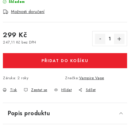
Skladem
Vše o nákupu
Jak reklamovat či vrátit zboží
Recenze
Možnosti doručení
Kontakty
Prodejny
Volná místa
299 Kč
247,11 Kč bez DPH
Měrná cena:
PŘIDAT DO KOŠÍKU
Záruka
:
2 roky
Značka:
Vampire Vape
Tisk
Zeptat se
Hlídat
Sdílet
Popis produktu