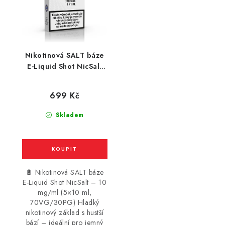
Nikotinová SALT báze
E-Liquid Shot NicSalt
(70VG/30PG) : 5x10ml
/ 10mg
699 Kč
Skladem
🔋 Nikotinová SALT báze
E-Liquid Shot NicSalt – 10
mg/ml (5×10 ml,
70VG/30PG) Hladký
nikotinový základ s hustší
bází – ideální pro jemný