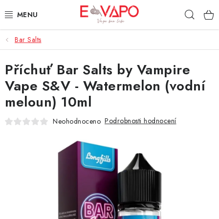
Přejít
Hleda
na
obsah
Bar Salts
3D TISK
Příchuť Bar Salts by Vampire
TIPY ZA DOBROU CENU
Vape S&V - Watermelon (vodní
AROMATA A PŘÍCHUTĚ
meloun) 10ml
BÁZE
Podrobnosti hodnocení
Neohodnoceno
E-LIQUIDY
E-CIGARETY
NIKOTINOVÉ SÁČKY