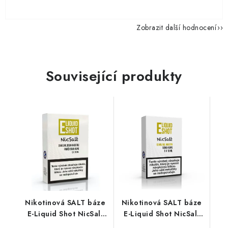
Zobrazit další hodnocení
Související produkty
Nikotinová SALT báze
Nikotinová SALT báze
E-Liquid Shot NicSalt
E-Liquid Shot NicSalt
(50VG/50PG) : 5x10ml
(50VG/50PG) : 5x10ml