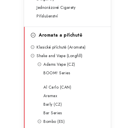
g
r
Jednorázové Cigarety
o
Příslušenství
a
r
n
i
Aromata a příchutě
e
n
Klasické příchutě (Aromata)
í
Shake and Vape (Longfill)
p
Adams Vape (CZ)
a
BOOM! Series
n
Al Carlo (CAN)
e
Aramax
l
Barly (CZ)
Bar Series
Bombo (ES)