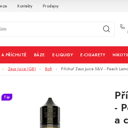
enze
Kontakty
Prodejny
Volná místa
 A PŘÍCHUTĚ
BÁZE
E-LIQUIDY
E-CIGARETY
NIKOT
Zeus Juice (GB)
Bolt
Příchuť Zeus Juice S&V - Peach Lemo
Př
Tip
- 
a 