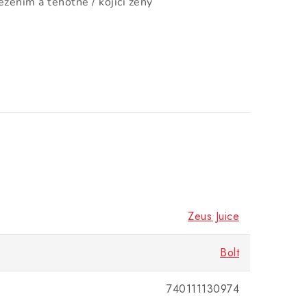
zením a těhotné / kojící ženy
Zeus Juice
Bolt
740111130974