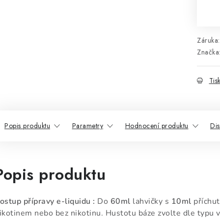
Mě
Záruka
:
Značka
Tis
Popis produktu
Parametry
Hodnocení produktu
Di
Popis produktu
ostup přípravy e-liquidu :
Do
60ml
lahvičky s
10ml
příchut
ikotinem nebo bez nikotinu. Hustotu báze zvolte dle typu v