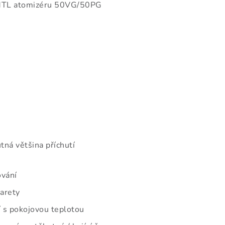
MTL atomizéru 50VG/50PG
tná většina příchutí
ování
garety
 s pokojovou teplotou