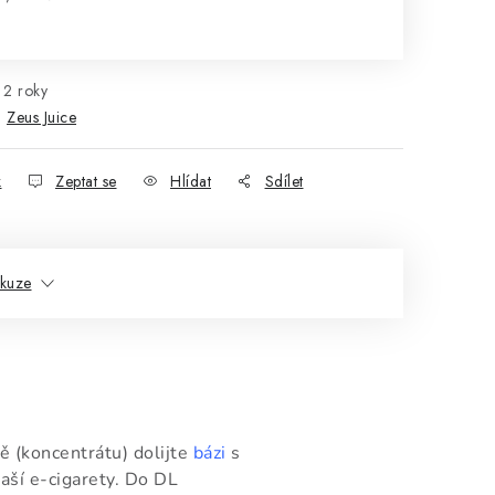
rná cena:
2 roky
:
Zeus Juice
k
Zeptat se
Hlídat
Sdílet
skuze
ě (koncentrátu) dolijte
bázi
s
aší e-cigarety. Do DL