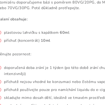
tomizéru doporučujeme bázi s poměrem 80VG/20PG, do 
ebo 70VG/30PG. Poté důkladně protřepejte.
alení obsahuje:
plastovou lahvičku s kapátkem
60ml
příchuť (koncentrát)
10ml
ěnujte pozornost:
doporučená doba zrání je 1 týden (po této době zrání chu
intenzivněji)
příchutě nejsou vhodné ke konzumaci nebo čistému vap
příchutě používejte pouze pro namíchání liquidu do e-ci
skladujte mimo dosah dětí, ideálně ve tmavém prostředí