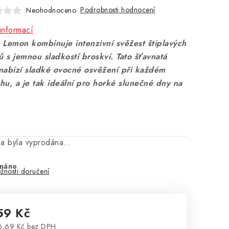
Podrobnosti hodnocení
Neohodnoceno
informací
 Lemon kombinuje intenzivní svěžest štiplavých
ů s jemnou sladkostí broskví. Tato šťavnatá
nabízí sladké ovocné osvěžení při každém
hu, a je tak ideální pro horké slunečné dny na
ka byla vyprodána…
náno
žnosti doručení
59 Kč
6,69 Kč bez DPH