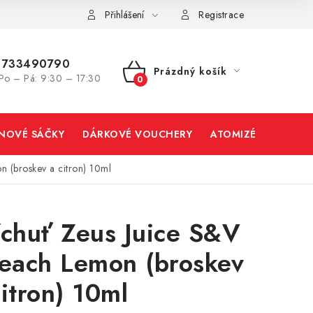
Přihlášení
Registrace
733490790
Prázdný košík
Po – Pá: 9:30 – 17:30
NÁKUPNÍ
KOŠÍK
INOVÉ SÁČKY
DÁRKOVÉ VOUCHERY
ATOMIZÉRY A CART
n (broskev a citron) 10ml
íchuť Zeus Juice S&V
Peach Lemon (broskev
citron) 10ml