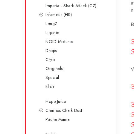
a
Imperia - Shark Attack (CZ)
n
Infamous (HR)
LongZ
B
Liqonic
NOID Mixtures
Drops
Cryo
Originals
V
Special
Elixir
Hope Juice
Charlies Chalk Dust
Pacha Mama