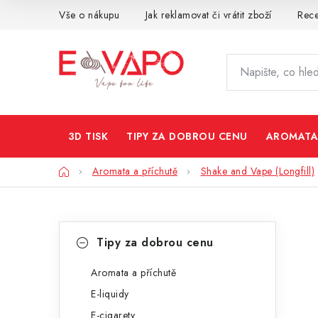
Přejít
Vše o nákupu
Jak reklamovat či vrátit zboží
Rec
na
obsah
3D TISK
TIPY ZA DOBROU CENU
AROMATA
Domů
Aromata a příchutě
Shake and Vape (Longfill)
P
K
Přeskočit
Tipy za dobrou cenu
kategorie
a
o
t
Aromata a příchutě
s
E-liquidy
e
t
E-cigarety