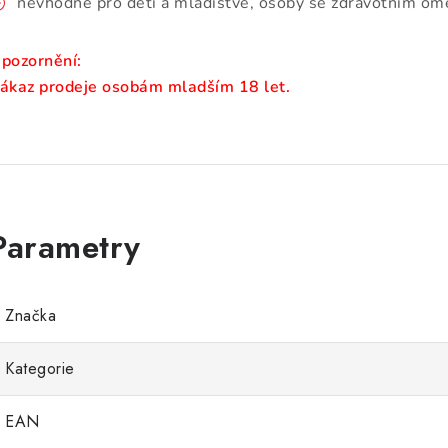
nevhodné pro děti a mladistvé, osoby se zdravotním ome
pozornění:
ákaz prodeje osobám mladším 18 let.
Značka
Kategorie
EAN