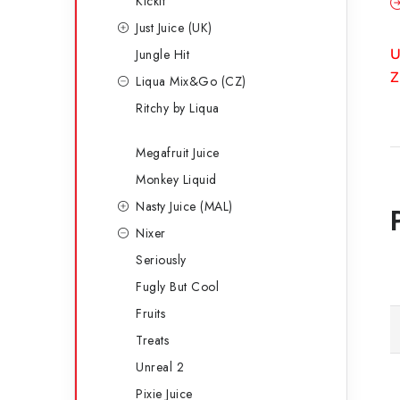
Kickit
Just Juice (UK)
U
Jungle Hit
Z
Liqua Mix&Go (CZ)
Ritchy by Liqua
Megafruit Juice
Monkey Liquid
Nasty Juice (MAL)
Nixer
Seriously
Fugly But Cool
Fruits
Treats
Unreal 2
Pixie Juice