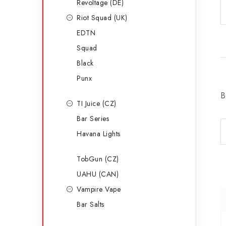
Revoltage (DE)
Riot Squad (UK)
EDTN
Squad
Black
Punx
B
TI Juice (CZ)
Bar Series
Havana Lights
TobGun (CZ)
UAHU (CAN)
Vampire Vape
Bar Salts