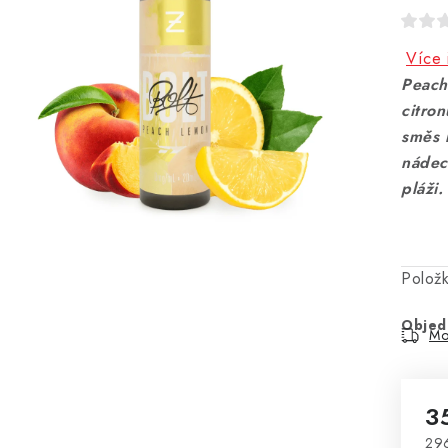
Více 
Peach
citron
směs 
nádec
pláži.
Polož
Objed
Mo
3
29