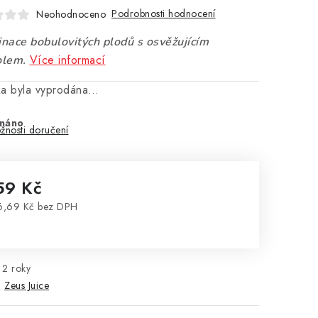
Podrobnosti hodnocení
Neohodnoceno
nace bobulovitých plodů s osvěžujícím
Více informací
lem.
ka byla vyprodána…
náno
žnosti doručení
59 Kč
6,69 Kč bez DPH
rná cena:
2 roky
:
Zeus Juice