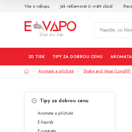
Přejít
Vše o nákupu
Jak reklamovat či vrátit zboží
Rec
na
obsah
3D TISK
TIPY ZA DOBROU CENU
AROMATA
Domů
Aromata a příchutě
Shake and Vape (Longfill)
P
K
Přeskočit
Tipy za dobrou cenu
kategorie
a
o
t
Aromata a příchutě
s
E-liquidy
e
t
E-cigarety