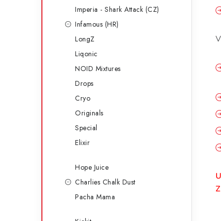
Imperia - Shark Attack (CZ)
Infamous (HR)
V
LongZ
Liqonic
NOID Mixtures
Drops
Cryo
Originals
Special
Elixir
Hope Juice
U
Charlies Chalk Dust
Z
Pacha Mama