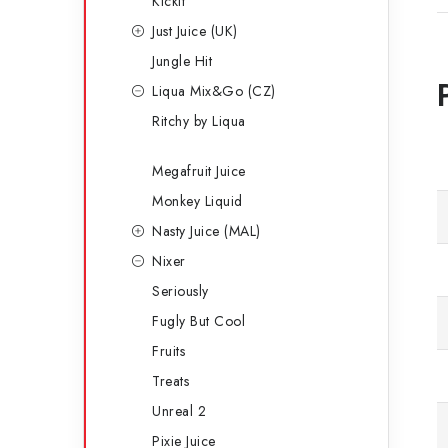
Kickit
Just Juice (UK)
Jungle Hit
Liqua Mix&Go (CZ)
Ritchy by Liqua
Megafruit Juice
Monkey Liquid
Nasty Juice (MAL)
Nixer
Seriously
Fugly But Cool
Fruits
Treats
Unreal 2
Pixie Juice