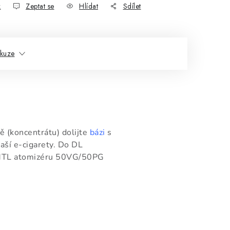
k
Zeptat se
Hlídat
Sdílet
skuze
ě (koncentrátu) dolijte
bázi
s
aší e-cigarety. Do DL
MTL atomizéru 50VG/50PG