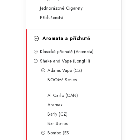
g
r
Jednorázové Cigarety
o
Příslušenství
a
r
n
i
Aromata a příchutě
e
n
Klasické příchutě (Aromata)
í
Shake and Vape (Longfill)
p
Adams Vape (CZ)
a
BOOM! Series
n
Al Carlo (CAN)
e
Aramax
l
Barly (CZ)
Bar Series
Bombo (ES)