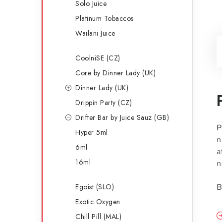
Solo Juice
Platinum Tobaccos
Wailani Juice
CoolniSE (CZ)
Core by Dinner Lady (UK)
Dinner Lady (UK)
Drippin Party (CZ)
Drifter Bar by Juice Sauz (GB)
P
Hyper 5ml
n
6ml
a
16ml
n
Egoist (SLO)
B
Exotic Oxygen
Chill Pill (MAL)