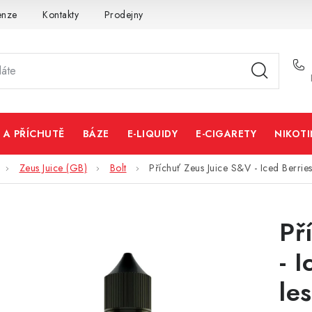
enze
Kontakty
Prodejny
Volná místa
 A PŘÍCHUTĚ
BÁZE
E-LIQUIDY
E-CIGARETY
NIKOT
Zeus Juice (GB)
Bolt
Příchuť Zeus Juice S&V - Iced Berries
Př
- 
le