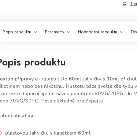
Tis
Popis produktu
Parametry
Hodnocení produktu
Di
Popis produktu
ostup přípravy e-liquidu :
Do
60ml
lahvičky s
10ml
příchut
ikotinem nebo bez nikotinu. Hustotu báze zvolte dle typu v
tomizéru doporučujeme bázi s poměrem 80VG/20PG, do 
ebo 70VG/30PG. Poté důkladně protřepejte.
alení obsahuje:
plastovou lahvičku s kapátkem
60ml