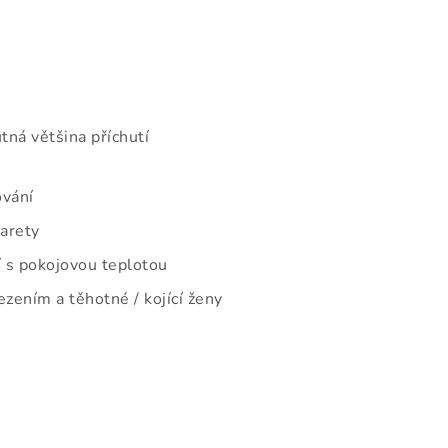
tná většina příchutí
ování
garety
 s pokojovou teplotou
zením a těhotné / kojící ženy