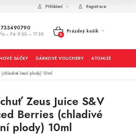
Přihlášení
Registrace
733490790
Prázdný košík
Po – Pá: 9:30 – 17:30
NÁKUPNÍ
KOŠÍK
INOVÉ SÁČKY
DÁRKOVÉ VOUCHERY
ATOMIZÉRY A CART
 (chladivé lesní plody) 10ml
íchuť Zeus Juice S&V
Iced Berries (chladivé
sní plody) 10ml