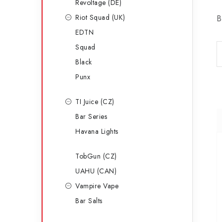
Revoltage (DE)
Riot Squad (UK)
B
EDTN
Squad
Black
Punx
TI Juice (CZ)
Bar Series
Havana Lights
TobGun (CZ)
UAHU (CAN)
Vampire Vape
Bar Salts