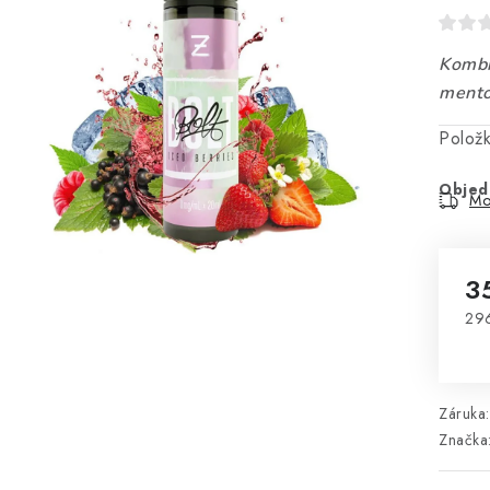
Kombi
mento
Polož
Objed
Mo
3
29
Mě
Záruka
:
Značka