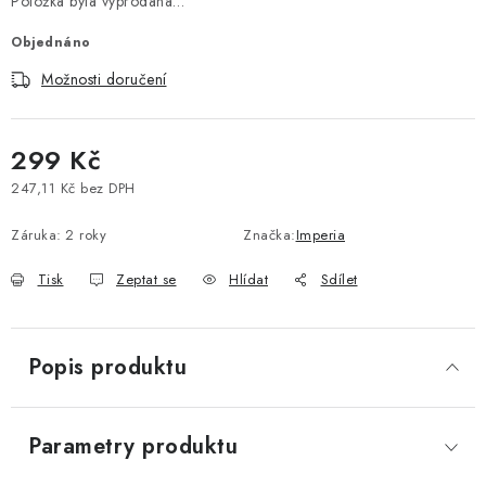
Položka byla vyprodána…
Vše o nákupu
Jak reklamovat či vrátit zboží
Recenze
Objednáno
Kontakty
Prodejny
Volná místa
Možnosti doručení
299 Kč
247,11 Kč bez DPH
Měrná cena:
Záruka
:
2 roky
Značka:
Imperia
Tisk
Zeptat se
Hlídat
Sdílet
Popis produktu
Parametry produktu