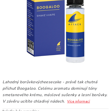
DÁRKOVÉ VOUCHERY
ATOMIZÉRY A CARTRIDGE
DIY
BATERIE A NABÍJEČKY
GRIPY & MODY
JEDNORÁZOVÉ A DOBÍJECÍ E-CIGARETY
NIKOTINOVÝ FILM
Lahodný borůvkovýcheesecake - právě tak chutná
příchuť Boogaloo. Celému aromatu dominují tóny
PŘÍSLUŠENSTVÍ
smetanového krému, máslové sušenky a lesní borůvky.
V závěru ucítíte chladivý nádech.
Více informací
ZNAČKY