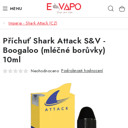
Přejít
Hleda
na
obsah
Imperia - Shark Attack (CZ)
3D TISK
Příchuť Shark Attack S&V -
TIPY ZA DOBROU CENU
Boogaloo (mléčné borůvky)
AROMATA A PŘÍCHUTĚ
10ml
BÁZE
Podrobnosti hodnocení
Neohodnoceno
E-LIQUIDY
E-CIGARETY
NIKOTINOVÉ SÁČKY