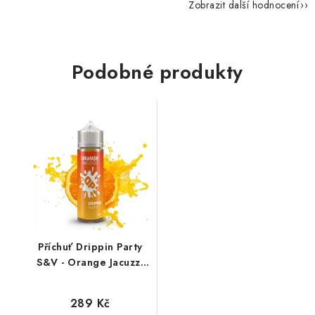
Zobrazit další hodnocení
Podobné produkty
Příchuť Drippin Party
S&V - Orange Jacuzzi
(pomerančové
bonbóny) 10ml
289 Kč