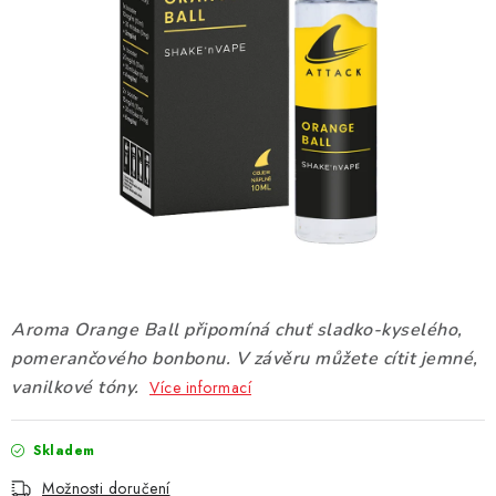
DÁRKOVÉ VOUCHERY
ATOMIZÉRY A CARTRIDGE
DIY
BATERIE A NABÍJEČKY
GRIPY & MODY
JEDNORÁZOVÉ A DOBÍJECÍ E-CIGARETY
Aroma Orange Ball připomíná chuť sladko-kyselého,
NIKOTINOVÝ FILM
pomerančového bonbonu. V závěru můžete cítit jemné,
vanilkové tóny.
Více informací
PŘÍSLUŠENSTVÍ
Skladem
ZNAČKY
Možnosti doručení