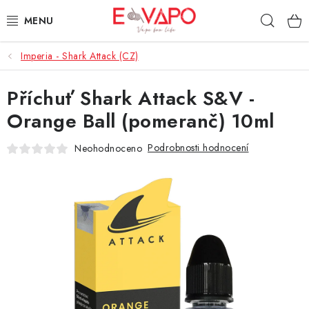
Přejít
Hleda
na
obsah
Imperia - Shark Attack (CZ)
3D TISK
Příchuť Shark Attack S&V -
TIPY ZA DOBROU CENU
Orange Ball (pomeranč) 10ml
AROMATA A PŘÍCHUTĚ
Podrobnosti hodnocení
Neohodnoceno
BÁZE
E-LIQUIDY
E-CIGARETY
NIKOTINOVÉ SÁČKY