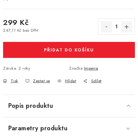
Vše o nákupu
Jak reklamovat či vrátit zboží
Recenze
Kontakty
Prodejny
Volná místa
299 Kč
247,11 Kč bez DPH
Měrná cena:
PŘIDAT DO KOŠÍKU
Záruka
:
2 roky
Značka:
Imperia
Tisk
Zeptat se
Hlídat
Sdílet
Popis produktu
Parametry produktu