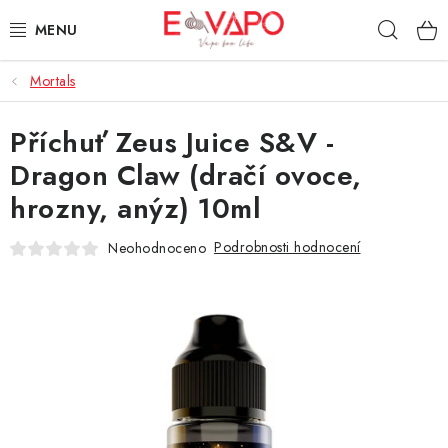
Přejít
Hleda
na
obsah
Mortals
3D TISK
Příchuť Zeus Juice S&V -
TIPY ZA DOBROU CENU
Dragon Claw (dračí ovoce,
AROMATA A PŘÍCHUTĚ
hrozny, anýz) 10ml
BÁZE
Podrobnosti hodnocení
Neohodnoceno
E-LIQUIDY
E-CIGARETY
NIKOTINOVÉ SÁČKY