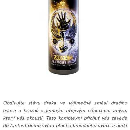
DÁRKOVÉ VOUCHERY
ATOMIZÉRY A CARTRIDGE
DIY
BATERIE A NABÍJEČKY
GRIPY & MODY
JEDNORÁZOVÉ A DOBÍJECÍ E-CIGARETY
NIKOTINOVÝ FILM
Obdivujte slávu draka ve výjimečné směsi dračího
PŘÍSLUŠENSTVÍ
ovoce a hroznů s jemným hřejivým nádechem anýzu,
který vás okouzlí. Tato komplexní příchuť vás zavede
ZNAČKY
do fantastického světa plného lahodného ovoce a dodá