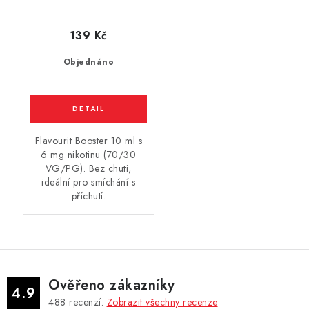
(70VG/30PG) 10ml /
6mg
139 Kč
Objednáno
Flavourit Booster 10 ml s
6 mg nikotinu (70/30
VG/PG). Bez chuti,
ideální pro smíchání s
příchutí.
Ověřeno zákazníky
4.9
488
recenzí.
Zobrazit všechny recenze