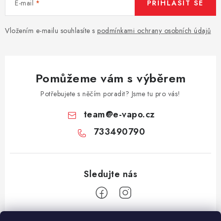
E-mail
PŘIHLÁSIT SE
Vložením e-mailu souhlasíte s
podmínkami ochrany osobních údajů
Pomůžeme vám s výběrem
Potřebujete s něčím poradit? Jsme tu pro vás!
team
@
e-vapo.cz
733490790
Z