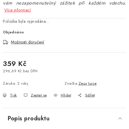
vám nezapomenutelný zážitek při každém vdechu.
Vše o nákupu
Jak reklamovat či vrátit zboží
Recenze
Více informací
Kontakty
Prodejny
Volná místa
Položka byla vyprodána…
Objednáno
Možnosti doručení
359 Kč
296,69 Kč bez DPH
Měrná cena:
Záruka
:
2 roky
Značka:
Zeus Juice
Tisk
Zeptat se
Hlídat
Sdílet
Popis produktu