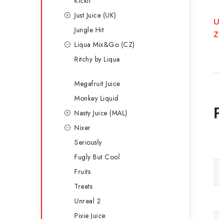
Kickit
Just Juice (UK)
U
Jungle Hit
Z
Liqua Mix&Go (CZ)
Ritchy by Liqua
Megafruit Juice
Monkey Liquid
Nasty Juice (MAL)
Nixer
Seriously
Fugly But Cool
Fruits
Treats
Unreal 2
Pixie Juice