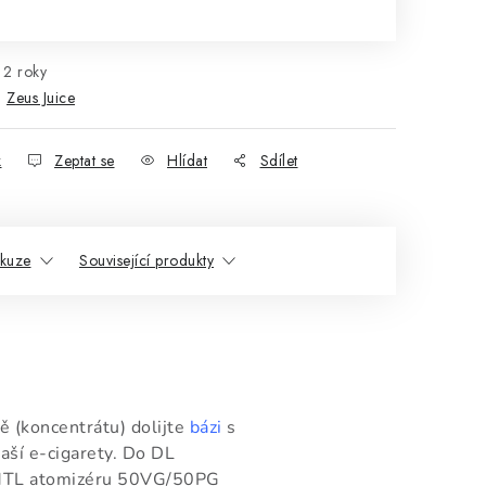
rná cena:
2 roky
:
Zeus Juice
k
Zeptat se
Hlídat
Sdílet
skuze
Související produkty
ě (koncentrátu) dolijte
bázi
s
aší e-cigarety. Do DL
MTL atomizéru 50VG/50PG