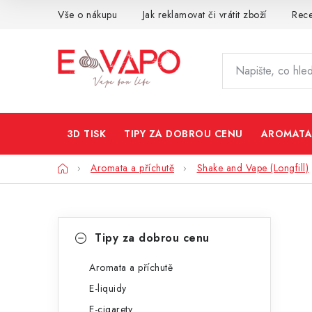
Přejít
Vše o nákupu
Jak reklamovat či vrátit zboží
Rec
na
obsah
3D TISK
TIPY ZA DOBROU CENU
AROMATA
Domů
Aromata a příchutě
Shake and Vape (Longfill)
P
K
Přeskočit
Tipy za dobrou cenu
kategorie
a
o
t
Aromata a příchutě
s
E-liquidy
e
t
E-cigarety