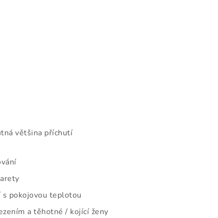
tná většina příchutí
ování
garety
 s pokojovou teplotou
zením a těhotné / kojící ženy