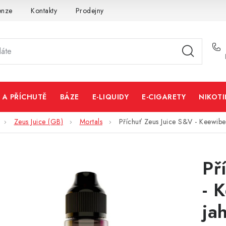
enze
Kontakty
Prodejny
Volná místa
 A PŘÍCHUTĚ
BÁZE
E-LIQUIDY
E-CIGARETY
NIKOT
Zeus Juice (GB)
Mortals
Příchuť Zeus Juice S&V - Keewiber
Př
- 
ja