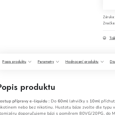
Mě
Záruka
:
Značka
Tis
Popis produktu
Parametry
Hodnocení produktu
Di
Popis produktu
ostup přípravy e-liquidu :
Do
60ml
lahvičky s
10ml
příchut
ikotinem nebo bez nikotinu. Hustotu báze zvolte dle typu v
tomizéru doporučujeme bázi s poměrem 80VG/20PG, do 