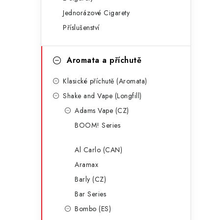
g
r
Jednorázové Cigarety
o
Příslušenství
a
r
n
i
Aromata a příchutě
e
n
Klasické příchutě (Aromata)
í
Shake and Vape (Longfill)
p
Adams Vape (CZ)
a
BOOM! Series
n
Al Carlo (CAN)
e
Aramax
l
Barly (CZ)
Bar Series
Bombo (ES)