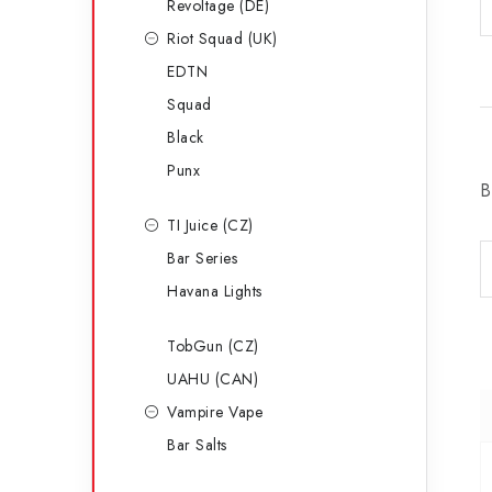
Revoltage (DE)
Riot Squad (UK)
EDTN
Squad
Black
Punx
B
TI Juice (CZ)
Bar Series
Havana Lights
TobGun (CZ)
UAHU (CAN)
Vampire Vape
Bar Salts