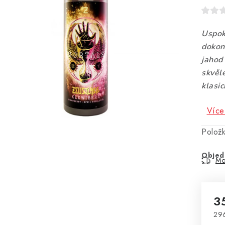
Uspok
dokon
jahod
skvěl
klasi
Více
Polož
Objed
Mo
3
29