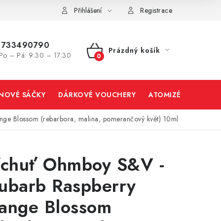
Přihlášení
Registrace
733490790
Prázdný košík
Po – Pá: 9:30 – 17:30
NÁKUPNÍ
KOŠÍK
INOVÉ SÁČKY
DÁRKOVÉ VOUCHERY
ATOMIZÉRY A CART
ge Blossom (rebarbora, malina, pomerančový květ) 10ml
íchuť Ohmboy S&V -
ubarb Raspberry
ange Blossom