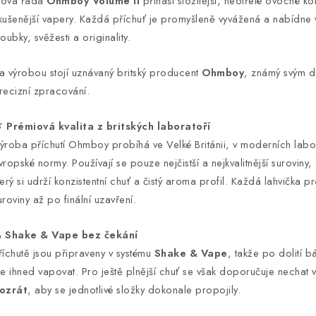
ová řada
Ohmboy Volume II
přináší složitější, neotřelé ovocné k
kušenější vapery. Každá příchuť je promyšleně vyvážená a nabídne ví
loubky, svěžesti a originality.
a výrobou stojí uznávaný britský producent
Ohmboy
, známý svým dů
recizní zpracování.

Prémiová kvalita z britských laboratoří
ýroba příchutí Ohmboy probíhá ve Velké Británii, v moderních labor
vropské normy. Používají se pouze nejčistší a nejkvalitnější suroviny
terý si udrží konzistentní chuť a čistý aroma profil. Každá lahvička p
uroviny až po finální uzavření.
️
Shake & Vape bez čekání
říchutě jsou připraveny v systému
Shake & Vape
, takže po dolití 
ze ihned vapovat. Pro ještě plnější chuť se však doporučuje nechat 
ozrát
, aby se jednotlivé složky dokonale propojily.