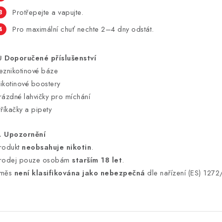
Protřepejte a vapujte.
Pro maximální chuť nechte 2–4 dny odstát.

Doporučené příslušenství
eznikotinové báze
ikotinové boostery
rázdné lahvičky pro míchání
tříkačky a pipety
️
Upozornění
rodukt
neobsahuje nikotin
.
rodej pouze osobám
starším 18 let
.
měs
není klasifikována jako nebezpečná
dle nařízení (ES) 127