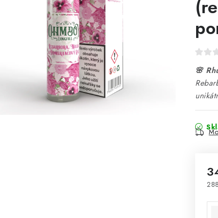
(r
po
🌸 Rh
Rebar
unikát
Sk
Mo
3
288
Mě