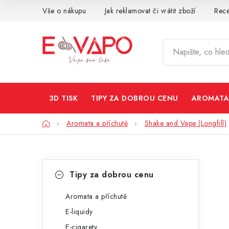
Přejít
Vše o nákupu
Jak reklamovat či vrátit zboží
Rec
na
obsah
3D TISK
TIPY ZA DOBROU CENU
AROMATA
Domů
Aromata a příchutě
Shake and Vape (Longfill)
P
K
Přeskočit
Tipy za dobrou cenu
kategorie
a
o
t
Aromata a příchutě
s
E-liquidy
e
t
E-cigarety