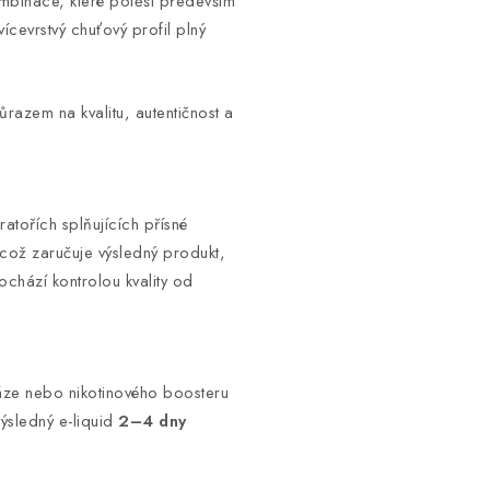
ombinace, které potěší především
cevrstvý chuťový profil plný
razem na kvalitu, autentičnost a
atořích splňujících přísné
, což zaručuje výsledný produkt,
rochází kontrolou kvality od
báze nebo nikotinového boosteru
výsledný e-liquid
2–4 dny