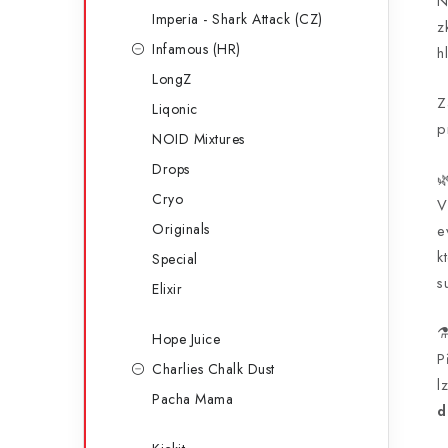
N
Imperia - Shark Attack (CZ)
z
Infamous (HR)
h
LongZ
Z
Liqonic
p
NOID Mixtures
Drops

Cryo
V
Originals
e
k
Special
s
Elixir
⚗
Hope Juice
P
Charlies Chalk Dust
l
Pacha Mama
d