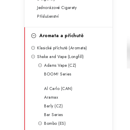
g
r
Jednorázové Cigarety
o
Příslušenství
a
r
n
i
Aromata a příchutě
e
n
Klasické příchutě (Aromata)
í
Shake and Vape (Longfill)
p
Adams Vape (CZ)
a
BOOM! Series
n
Al Carlo (CAN)
e
Aramax
l
Barly (CZ)
Bar Series
Bombo (ES)