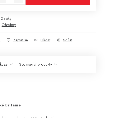
2 roky
:
Ohmboy
k
Zeptat se
Hlídat
Sdílet
skuze
Související produkty
ké Británie