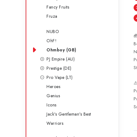
Fancy Fruits
Fruza
NUBO

OhF!
B
Ohmboy (GB)
N
PJ Empire (AU)
P
S
Prestige (DE)
Pro Vape (LT)
⚠
Heroes
P
Genius
P
Icons
S
Jack's Gentleman's Best
Warriors