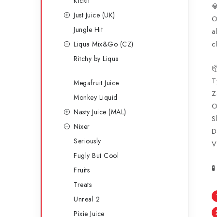
Kickit

Just Juice (UK)
O
Jungle Hit
a
c
Liqua Mix&Go (CZ)
Ritchy by Liqua

T
Megafruit Juice
Z
Monkey Liquid
O
Nasty Juice (MAL)
S
Nixer
D
Seriously
V
Fugly But Cool

Fruits
Treats
Unreal 2
Pixie Juice