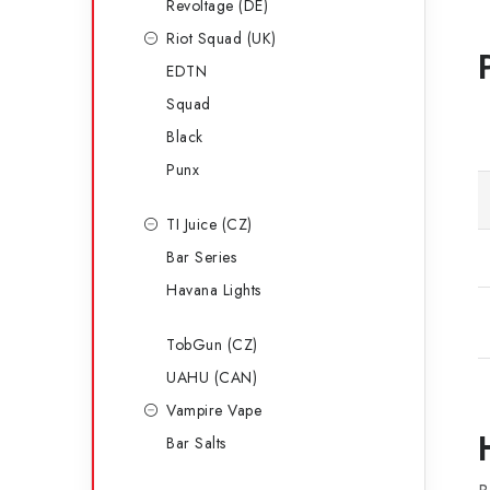
Revoltage (DE)
Riot Squad (UK)
EDTN
Squad
Black
Punx
TI Juice (CZ)
Bar Series
Havana Lights
TobGun (CZ)
UAHU (CAN)
Vampire Vape
Bar Salts