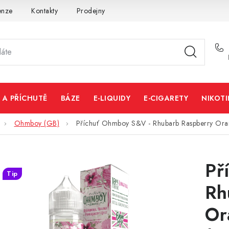
enze
Kontakty
Prodejny
Volná místa
 A PŘÍCHUTĚ
BÁZE
E-LIQUIDY
E-CIGARETY
NIKOT
Ohmboy (GB)
Příchuť Ohmboy S&V - Rhubarb Raspberry Oran
Př
Tip
Rh
Or