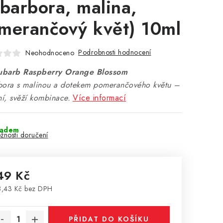
ebarbora, malina,
merančový květ) 10ml
Podrobnosti hodnocení
Neohodnoceno
ubarb Raspberry Orange Blossom
bora s malinou a dotekem pomerančového květu –
ní, svěží kombinace.
Více informací
ladem
žnosti doručení
49 Kč
,43 Kč bez DPH
rná cena:
PŘIDAT DO KOŠÍKU