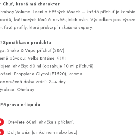

Chuť, která má charakter
hmboy Volume II není o běžných tónech – každá příchuť je kombin
kordů, květinových tónů či osvěžujících bylin. Výsledkem jsou výraz
huťové profily, které překvapí i zkušené vapery.

Specifikace produktu
yp: Shake & Vape příchuť (S&V)
emě původu: Velká Británie 🇬🇧
bjem lahvičky: 60 ml (obsahuje 10 ml příchutě)
ložení: Propylene Glycol (E1520), aroma
oporučená doba zrání: 2–4 dny
ýrobce: Ohmboy

Příprava e-liquidu
Otevřete 60ml lahvičku s příchutí.
Dolijte bázi (s nikotinem nebo bez).