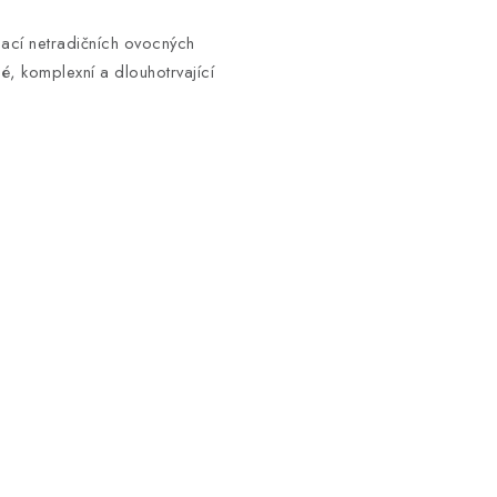
ací netradičních ovocných
né, komplexní a dlouhotrvající