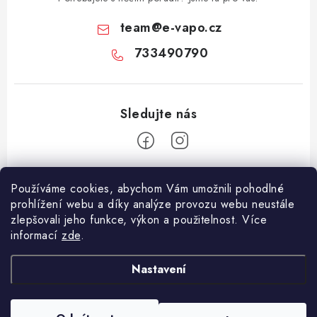
team
@
e-vapo.cz
733490790
Z
Používáme cookies, abychom Vám umožnili pohodlné
á
prohlížení webu a díky analýze provozu webu neustále
Facebook
p
zlepšovali jeho funkce, výkon a použitelnost. Více
informací
zde
.
a
Informace pro vás
t
Nastavení
í
Vše o nákupu
Copyright 2026
E-Vapo.cz
. Všechna práva vyhrazena.
Upravit nastavení
Jak reklamovat či vrátit zboží
cookies