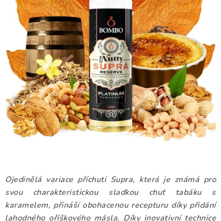
DÁRKOVÉ VOUCHERY
ATOMIZÉRY A CARTRIDGE
DIY
BATERIE A NABÍJEČKY
GRIPY & MODY
JEDNORÁZOVÉ A DOBÍJECÍ E-CIGARETY
NIKOTINOVÝ FILM
Ojedinělá variace příchuti Supra, která je známá pro
PŘÍSLUŠENSTVÍ
svou charakteristickou sladkou chuť tabáku s
karamelem, přináší obohacenou recepturu díky přidání
ZNAČKY
lahodného oříškového másla. Díky inovativní technice