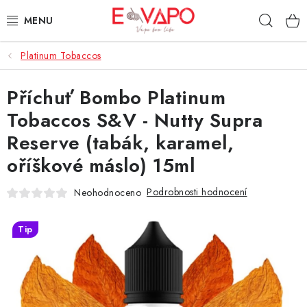
Přejít
Hleda
na
obsah
Platinum Tobaccos
3D TISK
Příchuť Bombo Platinum
TIPY ZA DOBROU CENU
Tobaccos S&V - Nutty Supra
AROMATA A PŘÍCHUTĚ
Reserve (tabák, karamel,
oříškové máslo) 15ml
BÁZE
Podrobnosti hodnocení
Neohodnoceno
E-LIQUIDY
Tip
E-CIGARETY
NIKOTINOVÉ SÁČKY