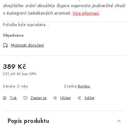
dvojitého zrání dosáhla Supra naprosto jedinečné chuti
Vše o nákupu
Jak reklamovat či vrátit zboží
Recenze
v kategorii tabákových aromat.
Více informací
Kontakty
Prodejny
Volná místa
Položka byla vyprodána…
Objednáno
Možnosti doručení
389 Kč
321,49 Kč bez DPH
Měrná cena:
Záruka
:
2 roky
Značka:
Bombo
Tisk
Zeptat se
Hlídat
Sdílet
Popis produktu