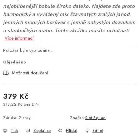
nejoblíbenější bobule široko daleko. Najdete zde proto
Vše o nákupu
Jak reklamovat či vrátit zboží
Recenze
harmonický a vyvážený mix šťavnatých zralých jahod,
Kontakty
Prodejny
Volná místa
jemných modrých borůvek s jemně nakyslým dozvukem
a slaďoučkých malin. Tohle zkrátka musíte ochutnat!
Více informací
Položka byla vyprodána…
Objednáno
Možnosti doručení
379 Kč
313,22 Kč bez DPH
Měrná cena:
Záruka
:
2 roky
Značka:
Riot Squad
Tisk
Zeptat se
Hlídat
Sdílet