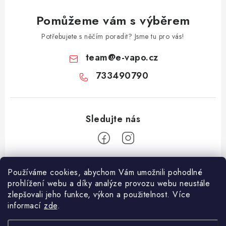
Pomůžeme vám s výběrem
Potřebujete s něčím poradit? Jsme tu pro vás!
team
@
e-vapo.cz
733490790
Z
Používáme cookies, abychom Vám umožnili pohodlné
á
prohlížení webu a díky analýze provozu webu neustále
Facebook
p
zlepšovali jeho funkce, výkon a použitelnost. Více
informací
zde
.
a
Informace pro vás
t