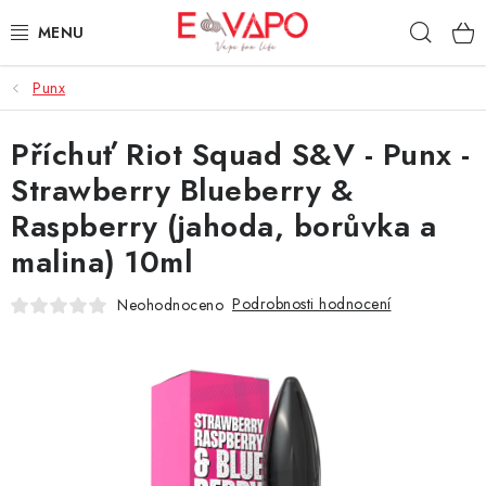
Přejít
Hleda
na
obsah
Punx
3D TISK
Příchuť Riot Squad S&V - Punx -
TIPY ZA DOBROU CENU
Strawberry Blueberry &
AROMATA A PŘÍCHUTĚ
Raspberry (jahoda, borůvka a
malina) 10ml
BÁZE
Podrobnosti hodnocení
Neohodnoceno
E-LIQUIDY
E-CIGARETY
NIKOTINOVÉ SÁČKY