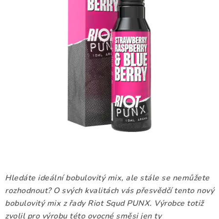
DÁRKOVÉ VOUCHERY
ATOMIZÉRY A CARTRIDGE
DIY
BATERIE A NABÍJEČKY
GRIPY & MODY
JEDNORÁZOVÉ A DOBÍJECÍ E-CIGARETY
NIKOTINOVÝ FILM
Hledáte ideální bobulovitý mix, ale stále se nemůžete
PŘÍSLUŠENSTVÍ
rozhodnout? O svých kvalitách vás přesvědčí tento nový
bobulovitý mix z řady Riot Squd PUNX. Výrobce totiž
ZNAČKY
zvolil pro výrobu této ovocné směsi jen ty