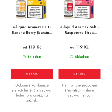
e-liquid Aramax Salt -
e-liquid Aramax Salt -
Banana Berry (banán a
Raspberry Straw
lesní plody) 10ml
(maliny a jahody) 10ml
119 Kč
119 Kč
od
od
Skladem
Skladem
Dokonalá kombinace
Harmonické propojení
zralých banánů a sladkých
šťavnatých malin a
bobulí pro osvěžující
sladkých jahod.
zážitek.