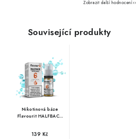
Zobrazit další hodnocení
Související produkty
Nikotinová báze
Flavourit HALFBACK
(50VG/50PG) 10ml /
6mg
139 Kč