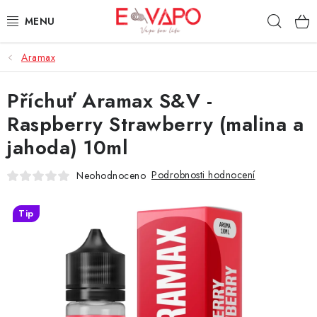
Přejít
Hleda
na
obsah
Aramax
3D TISK
Příchuť Aramax S&V -
TIPY ZA DOBROU CENU
Raspberry Strawberry (malina a
AROMATA A PŘÍCHUTĚ
jahoda) 10ml
BÁZE
Podrobnosti hodnocení
Neohodnoceno
E-LIQUIDY
Tip
E-CIGARETY
NIKOTINOVÉ SÁČKY