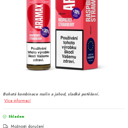
DÁRKOVÉ VOUCHERY
ATOMIZÉRY A CARTRIDGE
DIY
BATERIE A NABÍJEČKY
GRIPY & MODY
JEDNORÁZOVÉ A DOBÍJECÍ E-CIGARETY
NIKOTINOVÝ FILM
Bohatá kombinace malin a jahod, sladké potěšení.
Více informací
PŘÍSLUŠENSTVÍ
Skladem
ZNAČKY
Možnosti doručení