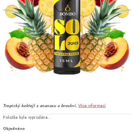
DÁRKOVÉ VOUCHERY
ATOMIZÉRY A CARTRIDGE
DIY
BATERIE A NABÍJEČKY
GRIPY & MODY
JEDNORÁZOVÉ A DOBÍJECÍ E-CIGARETY
NIKOTINOVÝ FILM
Tropický koktejl z ananasu a broskví.
Více informací
PŘÍSLUŠENSTVÍ
Položka byla vyprodána…
ZNAČKY
Objednáno