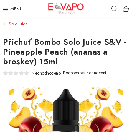
Přejít
Hleda
na
obsah
Solo Juice
3D TISK
Příchuť Bombo Solo Juice S&V -
TIPY ZA DOBROU CENU
Pineapple Peach (ananas a
AROMATA A PŘÍCHUTĚ
broskev) 15ml
BÁZE
Podrobnosti hodnocení
Neohodnoceno
E-LIQUIDY
E-CIGARETY
NIKOTINOVÉ SÁČKY