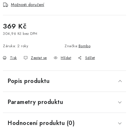
Možnosti doručení
Vše o nákupu
Jak reklamovat či vrátit zboží
Recenze
Kontakty
Prodejny
Volná místa
369 Kč
304,96 Kč bez DPH
Měrná cena:
Záruka
:
2 roky
Značka:
Bombo
Tisk
Zeptat se
Hlídat
Sdílet
Popis produktu
Parametry produktu
Hodnocení produktu (0)