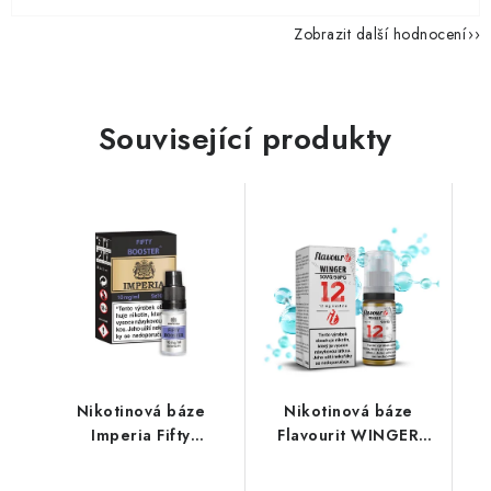
Zobrazit další hodnocení
Související produkty
Nikotinová báze
Nikotinová báze
Imperia Fifty
Flavourit WINGER
(50VG/50PG) : 5x10ml
(50VG/50PG) 10ml /
/ 10mg
12mg