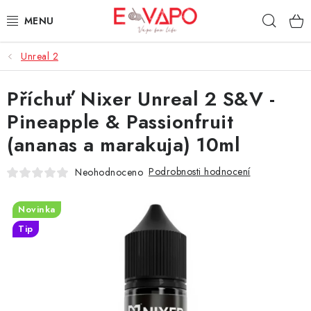
Přejít
Hleda
na
obsah
Unreal 2
3D TISK
Příchuť Nixer Unreal 2 S&V -
TIPY ZA DOBROU CENU
Pineapple & Passionfruit
AROMATA A PŘÍCHUTĚ
(ananas a marakuja) 10ml
BÁZE
Podrobnosti hodnocení
Neohodnoceno
E-LIQUIDY
Novinka
Tip
E-CIGARETY
NIKOTINOVÉ SÁČKY