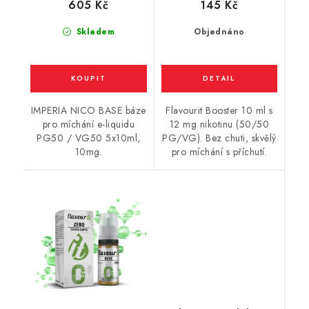
605 Kč
145 Kč
Skladem
Objednáno
IMPERIA NICO BASE báze
Flavourit Booster 10 ml s
pro míchání e-liquidu
12 mg nikotinu (50/50
PG50 / VG50 5x10ml,
PG/VG). Bez chuti, skvělý
10mg.
pro míchání s příchutí.