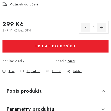
Možnosti doručení
Vše o nákupu
Jak reklamovat či vrátit zboží
Recenze
Kontakty
Prodejny
Volná místa
299 Kč
247,11 Kč bez DPH
Měrná cena:
PŘIDAT DO KOŠÍKU
Záruka
:
2 roky
Značka:
Nixer
Tisk
Zeptat se
Hlídat
Sdílet
Popis produktu
Parametry produktu