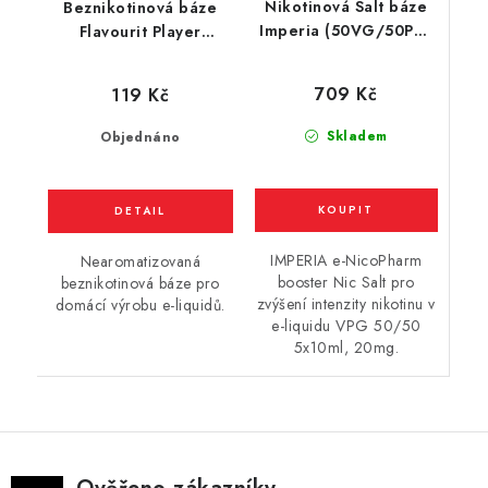
Nikotinová Salt báze
Beznikotinová báze
Imperia (50VG/50PG)
Flavourit Player
5x10ml / 20mg
(50VG/50PG) 10ml
709 Kč
119 Kč
Skladem
Objednáno
IMPERIA e-NicoPharm
Nearomatizovaná
booster Nic Salt pro
beznikotinová báze pro
zvýšení intenzity nikotinu v
domácí výrobu e-liquidů.
e-liquidu VPG 50/50
5x10ml, 20mg.