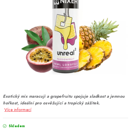
DÁRKOVÉ VOUCHERY
ATOMIZÉRY A CARTRIDGE
DIY
BATERIE A NABÍJEČKY
GRIPY & MODY
JEDNORÁZOVÉ A DOBÍJECÍ E-CIGARETY
NIKOTINOVÝ FILM
Exotický mix maracuji a grapefruitu spojuje sladkost a jemnou
hořkost, ideální pro osvěžující a tropický zážitek.
PŘÍSLUŠENSTVÍ
Více informací
ZNAČKY
Skladem