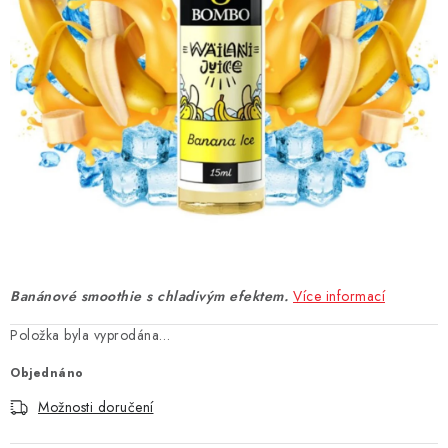
DÁRKOVÉ VOUCHERY
ATOMIZÉRY A CARTRIDGE
DIY
BATERIE A NABÍJEČKY
GRIPY & MODY
JEDNORÁZOVÉ A DOBÍJECÍ E-CIGARETY
Banánové smoothie s chladivým efektem.
Více informací
NIKOTINOVÝ FILM
Položka byla vyprodána…
PŘÍSLUŠENSTVÍ
Objednáno
Možnosti doručení
ZNAČKY