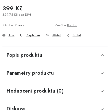
399 Kč
Vše o nákupu
Jak reklamovat či vrátit zboží
Recenze
Kontakty
Prodejny
Volná místa
329,75 Kč bez DPH
Měrná cena:
Záruka
:
2 roky
Značka:
Bombo
Tisk
Zeptat se
Hlídat
Sdílet
Popis produktu
Parametry produktu
Hodnocení produktu (0)
Diskuze