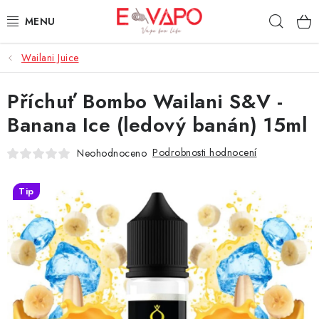
Přejít
Hleda
na
obsah
Wailani Juice
3D TISK
Příchuť Bombo Wailani S&V -
TIPY ZA DOBROU CENU
Banana Ice (ledový banán) 15ml
AROMATA A PŘÍCHUTĚ
Podrobnosti hodnocení
Neohodnoceno
BÁZE
Tip
E-LIQUIDY
E-CIGARETY
NIKOTINOVÉ SÁČKY