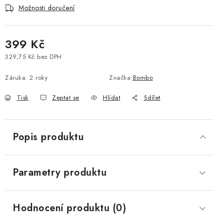
Možnosti doručení
Vše o nákupu
Jak reklamovat či vrátit zboží
Recenze
Kontakty
Prodejny
Volná místa
399 Kč
329,75 Kč bez DPH
Měrná cena:
Záruka
:
2 roky
Značka:
Bombo
Tisk
Zeptat se
Hlídat
Sdílet
Popis produktu
Parametry produktu
Hodnocení produktu (0)