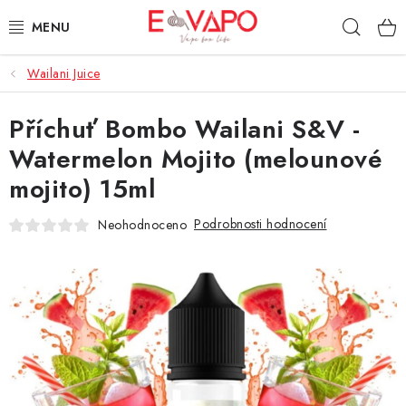
Přejít
Hleda
na
obsah
Wailani Juice
3D TISK
Příchuť Bombo Wailani S&V -
TIPY ZA DOBROU CENU
Watermelon Mojito (melounové
AROMATA A PŘÍCHUTĚ
mojito) 15ml
BÁZE
Podrobnosti hodnocení
Neohodnoceno
E-LIQUIDY
E-CIGARETY
NIKOTINOVÉ SÁČKY