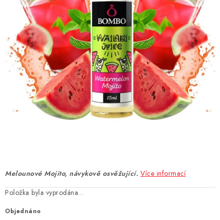
DÁRKOVÉ VOUCHERY
ATOMIZÉRY A CARTRIDGE
DIY
BATERIE A NABÍJEČKY
GRIPY & MODY
JEDNORÁZOVÉ A DOBÍJECÍ E-CIGARETY
NIKOTINOVÝ FILM
Melounové Mojito, návykově osvěžující.
Více informací
PŘÍSLUŠENSTVÍ
Položka byla vyprodána…
ZNAČKY
Objednáno