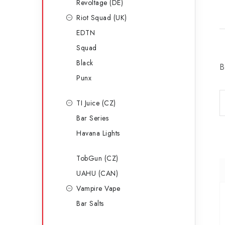
Revoltage (DE)
Riot Squad (UK)
EDTN
Squad
Black
B
Punx
TI Juice (CZ)
Bar Series
Havana Lights
TobGun (CZ)
UAHU (CAN)
Vampire Vape
Bar Salts