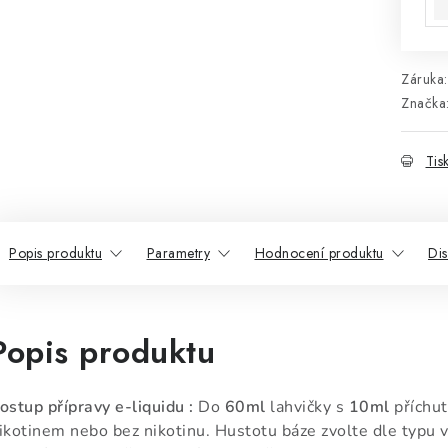
Záruka
:
Značka
Tis
Popis produktu
Parametry
Hodnocení produktu
Di
Popis produktu
ostup přípravy e-liquidu :
Do
60ml
lahvičky s
10ml
příchut
ikotinem nebo bez nikotinu. Hustotu báze zvolte dle typu v