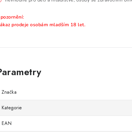
nevhodné pro děti a mladistvé, osoby se zdravotním ome
pozornění:
ákaz prodeje osobám mladším 18 let.
Značka
Kategorie
EAN