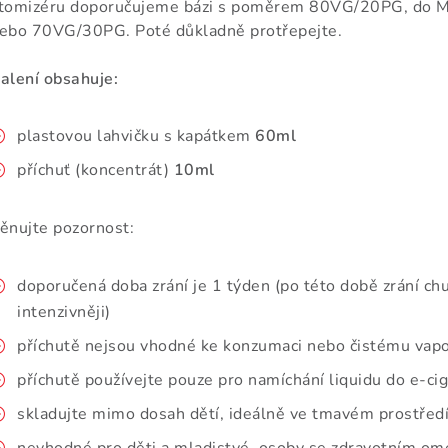
tomizéru doporučujeme bázi s poměrem 80VG/20PG, do 
ebo 70VG/30PG. Poté důkladně protřepejte.
alení obsahuje:
plastovou lahvičku s kapátkem
60ml
příchuť (koncentrát)
10ml
ěnujte pozornost:
doporučená doba zrání je 1 týden (po této době zrání chu
intenzivněji)
příchutě nejsou vhodné ke konzumaci nebo čistému vap
příchutě používejte pouze pro namíchání liquidu do e-ci
skladujte mimo dosah dětí, ideálně ve tmavém prostředí