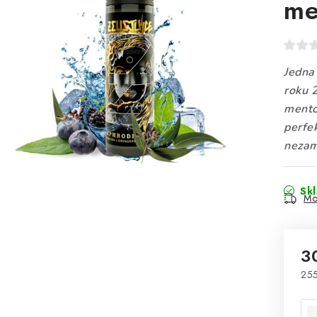
me
Jedna 
roku 
mento
perfe
nezam
Sk
Mo
3
255
Mě