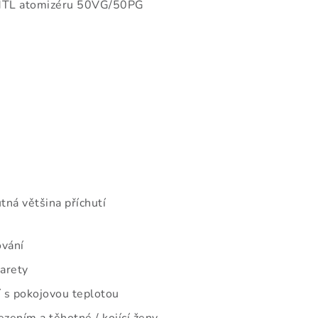
MTL atomizéru 50VG/50PG
tná většina příchutí
ování
garety
 s pokojovou teplotou