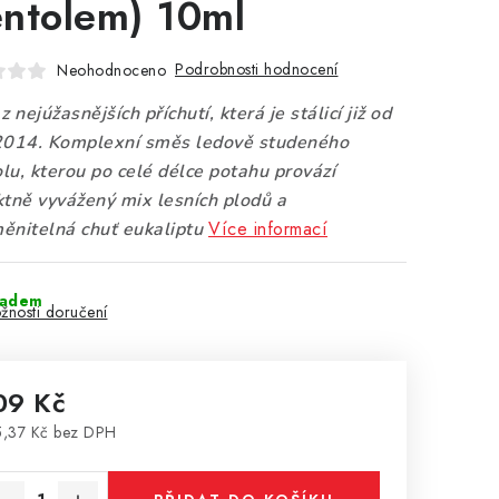
ntolem) 10ml
Podrobnosti hodnocení
Neohodnoceno
z nejúžasnějších příchutí, která je stálicí již od
2014. Komplexní směs ledově studeného
lu, kterou po celé délce potahu provází
ktně vyvážený mix lesních plodů a
Více informací
ěnitelná chuť eukaliptu
ladem
žnosti doručení
09 Kč
,37 Kč bez DPH
rná cena: