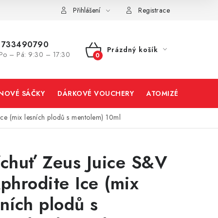
Přihlášení
Registrace
733490790
Prázdný košík
Po – Pá: 9:30 – 17:30
NÁKUPNÍ
KOŠÍK
INOVÉ SÁČKY
DÁRKOVÉ VOUCHERY
ATOMIZÉRY A CART
Ice (mix lesních plodů s mentolem) 10ml
íchuť Zeus Juice S&V
Aphrodite Ice (mix
sních plodů s