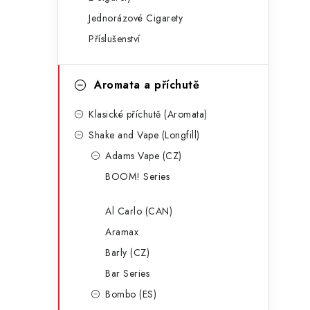
g
r
Jednorázové Cigarety
o
Příslušenství
a
r
n
i
Aromata a příchutě
e
n
Klasické příchutě (Aromata)
í
Shake and Vape (Longfill)
p
Adams Vape (CZ)
a
BOOM! Series
n
Al Carlo (CAN)
e
Aramax
l
Barly (CZ)
Bar Series
Bombo (ES)