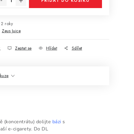
PŘIDAT DO KOŠÍKU
2 roky
:
Zeus Juice
k
Zeptat se
Hlídat
Sdílet
skuze
ě (koncentrátu) dolijte
bázi
s
aší e-cigarety. Do DL