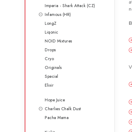
a
Imperia - Shark Attack (CZ)
n
Infamous (HR)
B
LongZ
Liqonic
NOID Mixtures
Drops
Cryo
V
Originals
Special
Elixir
Hope Juice
Charlies Chalk Dust
Pacha Mama