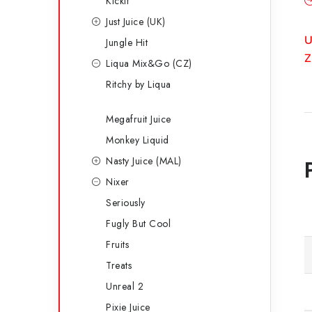
Kickit
Just Juice (UK)
U
Jungle Hit
Z
Liqua Mix&Go (CZ)
Ritchy by Liqua
Megafruit Juice
Monkey Liquid
Nasty Juice (MAL)
Nixer
Seriously
Fugly But Cool
Fruits
Treats
Unreal 2
Pixie Juice