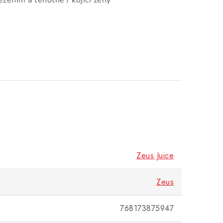
zením a těhotné / kojící ženy
Zeus Juice
Zeus
768173875947