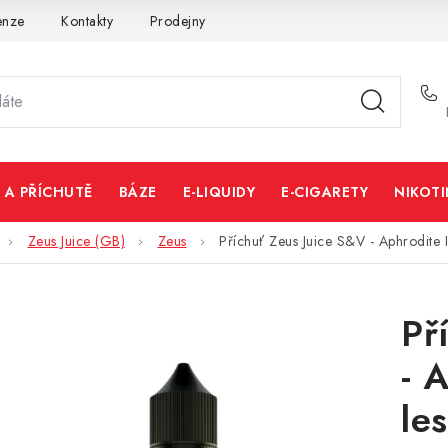
enze
Kontakty
Prodejny
Volná místa
 A PŘÍCHUTĚ
BÁZE
E-LIQUIDY
E-CIGARETY
NIKOT
Zeus Juice (GB)
Zeus
Příchuť Zeus Juice S&V - Aphrodite 
Př
- 
le