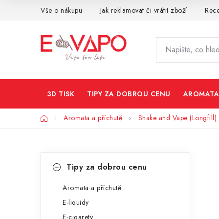
Přejít
Vše o nákupu
Jak reklamovat či vrátit zboží
Rec
na
obsah
3D TISK
TIPY ZA DOBROU CENU
AROMATA
Domů
Aromata a příchutě
Shake and Vape (Longfill)
P
K
Přeskočit
Tipy za dobrou cenu
kategorie
a
o
t
Aromata a příchutě
s
E-liquidy
e
t
E-cigarety