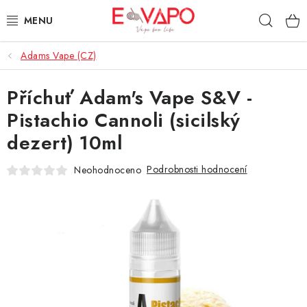
Přejít
Hleda
na
obsah
Adams Vape (CZ)
3D TISK
Příchuť Adam's Vape S&V -
TIPY ZA DOBROU CENU
Pistachio Cannoli (sicilský
AROMATA A PŘÍCHUTĚ
dezert) 10ml
BÁZE
Podrobnosti hodnocení
Neohodnoceno
E-LIQUIDY
E-CIGARETY
NIKOTINOVÉ SÁČKY