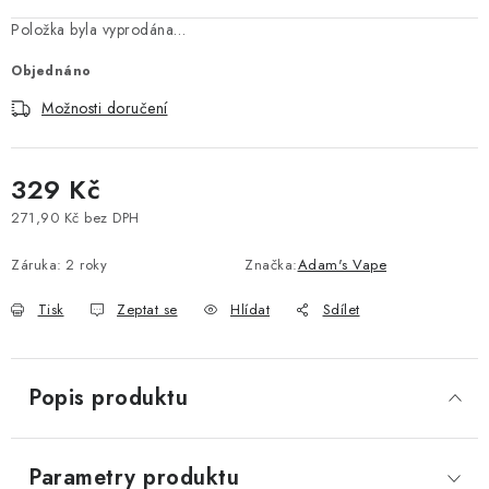
Vše o nákupu
Jak reklamovat či vrátit zboží
Recenze
Položka byla vyprodána…
Kontakty
Prodejny
Volná místa
Objednáno
Možnosti doručení
329 Kč
271,90 Kč bez DPH
Měrná cena:
Záruka
:
2 roky
Značka:
Adam's Vape
Tisk
Zeptat se
Hlídat
Sdílet
Popis produktu
Parametry produktu