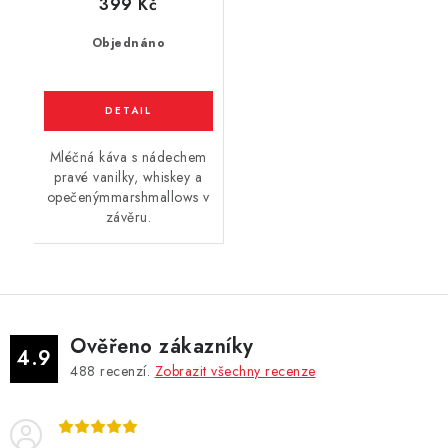
399 Kč
Objednáno
Mléčná káva s nádechem
pravé vanilky, whiskey a
opečenýmmarshmallows v
závěru.
Ověřeno zákazníky
4.9
488
recenzí.
Zobrazit všechny recenze