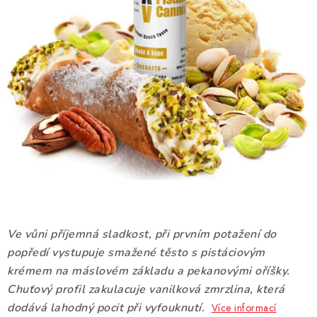
DÁRKOVÉ VOUCHERY
ATOMIZÉRY A CARTRIDGE
DIY
BATERIE A NABÍJEČKY
GRIPY & MODY
JEDNORÁZOVÉ A DOBÍJECÍ E-CIGARETY
NIKOTINOVÝ FILM
Ve vůni příjemná sladkost, při prvním potažení do
popředí vystupuje smažené těsto s pistáciovým
PŘÍSLUŠENSTVÍ
krémem na máslovém základu a pekanovými oříšky.
Chuťový profil zakulacuje vanilková zmrzlina, která
ZNAČKY
dodává lahodný pocit při vyfouknutí.
Více informací