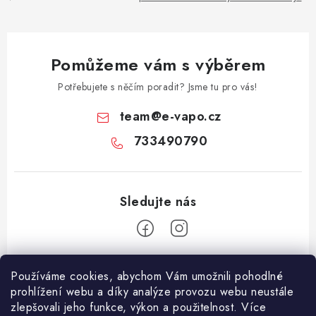
Pomůžeme vám s výběrem
Potřebujete s něčím poradit? Jsme tu pro vás!
team
@
e-vapo.cz
733490790
Z
Používáme cookies, abychom Vám umožnili pohodlné
á
prohlížení webu a díky analýze provozu webu neustále
Facebook
p
zlepšovali jeho funkce, výkon a použitelnost. Více