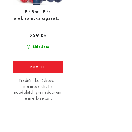
Elf Bar - Elfa
elektronická cigareta -
Blueberry Sour
Raspberry (kyselá
259 Kč
borůvka a malina)
20mg
Skladem
Tradiční borůvkovo -
malinová chuť s
neodolatelným nádechem
jemné kyselosti.