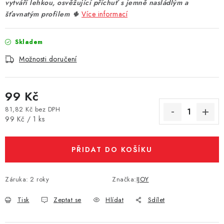
vytváří lehkou, osvěžující příchuť s jemně nasládlým a
Vše o nákupu
Jak reklamovat či vrátit zboží
Recenze
šťavnatým profilem 🌵
Více informací
Kontakty
Prodejny
Volná místa
Skladem
Možnosti doručení
99 Kč
81,82 Kč bez DPH
Měrná cena:
99 Kč / 1 ks
PŘIDAT DO KOŠÍKU
Záruka
:
2 roky
Značka:
IJOY
Tisk
Zeptat se
Hlídat
Sdílet