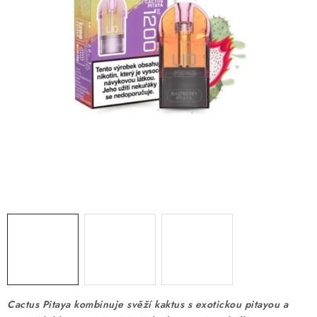
DÁRKOVÉ VOUCHERY
ATOMIZÉRY A CARTRIDGE
DIY
BATERIE A NABÍJEČKY
GRIPY & MODY
JEDNORÁZOVÉ A DOBÍJECÍ E-CIGARETY
NIKOTINOVÝ FILM
PŘÍSLUŠENSTVÍ
ZNAČKY
Cactus Pitaya kombinuje svěží kaktus s exotickou pitayou a