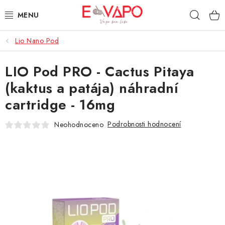
Přejít
Hleda
na
obsah
Lio Nano Pod
3D TISK
LIO Pod PRO - Cactus Pitaya
TIPY ZA DOBROU CENU
(kaktus a patája) náhradní
AROMATA A PŘÍCHUTĚ
cartridge - 16mg
BÁZE
Podrobnosti hodnocení
Neohodnoceno
E-LIQUIDY
E-CIGARETY
NIKOTINOVÉ SÁČKY