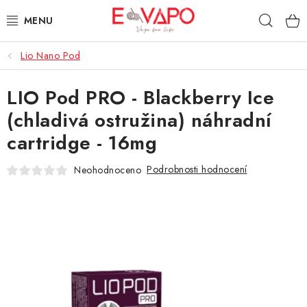
Přejít
Hleda
na
obsah
Lio Nano Pod
3D TISK
LIO Pod PRO - Blackberry Ice
TIPY ZA DOBROU CENU
(chladivá ostružina) náhradní
AROMATA A PŘÍCHUTĚ
cartridge - 16mg
BÁZE
Podrobnosti hodnocení
Neohodnoceno
E-LIQUIDY
E-CIGARETY
NIKOTINOVÉ SÁČKY