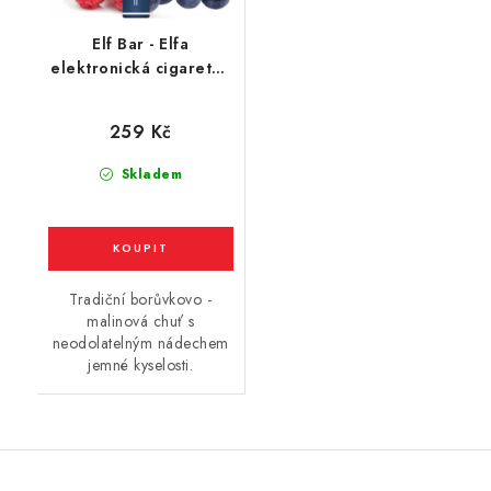
Elf Bar - Elfa
elektronická cigareta -
Blueberry Sour
Raspberry (kyselá
259 Kč
borůvka a malina)
20mg
Skladem
Tradiční borůvkovo -
malinová chuť s
neodolatelným nádechem
jemné kyselosti.