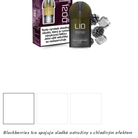
DÁRKOVÉ VOUCHERY
ATOMIZÉRY A CARTRIDGE
DIY
BATERIE A NABÍJEČKY
GRIPY & MODY
JEDNORÁZOVÉ A DOBÍJECÍ E-CIGARETY
NIKOTINOVÝ FILM
PŘÍSLUŠENSTVÍ
ZNAČKY
Blackberries Ice spojuje sladké ostružiny s chladivým efektem