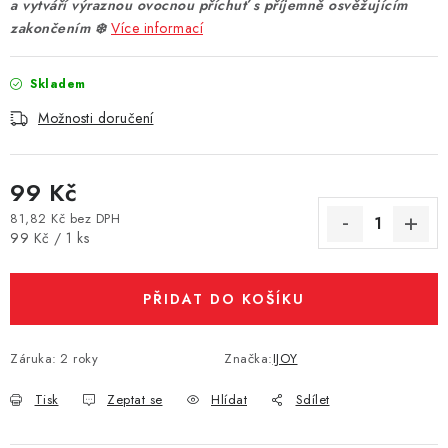
a vytváří výraznou ovocnou příchuť s příjemně osvěžujícím
Vše o nákupu
Jak reklamovat či vrátit zboží
Recenze
zakončením ❄️
Více informací
Kontakty
Prodejny
Volná místa
Skladem
Možnosti doručení
99 Kč
81,82 Kč bez DPH
Měrná cena:
99 Kč / 1 ks
PŘIDAT DO KOŠÍKU
Záruka
:
2 roky
Značka:
IJOY
Tisk
Zeptat se
Hlídat
Sdílet