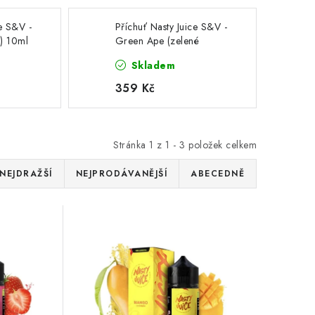
ce S&V -
Příchuť Nasty Juice S&V -
) 10ml
Green Ape (zelené
jablko) 10ml
Skladem
359 Kč
Stránka
1
z
1
-
3
položek celkem
NEJDRAŽŠÍ
NEJPRODÁVANĚJŠÍ
ABECEDNĚ