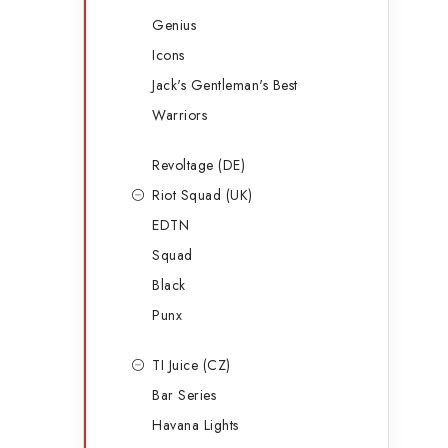
Genius
Icons
Jack's Gentleman's Best
Warriors
Revoltage (DE)
Riot Squad (UK)
EDTN
Squad
Black
Punx
TI Juice (CZ)
Bar Series
Havana Lights