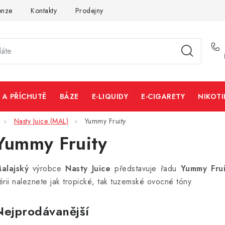
enze
Kontakty
Prodejny
Volná místa
 A PŘÍCHUTĚ
BÁZE
E-LIQUIDY
E-CIGARETY
NIKOT
Nasty Juice (MAL)
Yummy Fruity
Yummy Fruity
alajský
výrobce
Nasty Juice
představuje řadu
Yummy Frui
érii naleznete jak tropické, tak tuzemské ovocné tóny.
Nejprodávanější