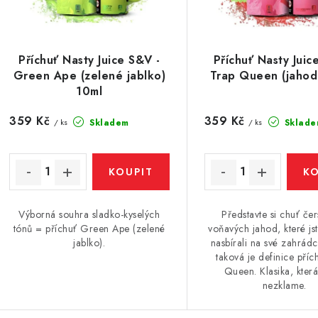
s
p
p
r
r
Příchuť Nasty Juice S&V -
Příchuť Nasty Juic
o
Green Ape (zelené jablko)
Trap Queen (jahod
o
d
10ml
d
u
359 Kč
359 Kč
Skladem
Sklade
/ ks
/ ks
u
k
k
t
ů
Výborná souhra sladko-kyselých
Představte si chuť čer
ů
tónů = příchuť Green Ape (zelené
voňavých jahod, které jst
jablko).
nasbírali na své zahrádc
taková je definice příc
Queen. Klasika, která
nezklame.