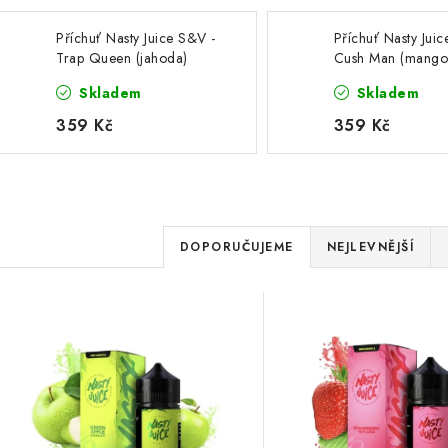
Příchuť Nasty Juice S&V -
Příchuť Nasty Jui
Trap Queen (jahoda)
Cush Man (mango
10ml
Skladem
Skladem
359 Kč
359 Kč
Ř
DOPORUČUJEME
NEJLEVNĚJŠÍ
a
V
z
ý
e
p
n
í