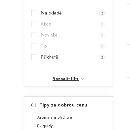
a
Na skladě
3
n
Akce
0
n
Novinka
0
í
Tip
0
p
Příchutě
3
a
n
Rozbalit filtr
e
l
K
Přeskočit
Tipy za dobrou cenu
kategorie
a
t
Aromata a příchutě
i
E-liquidy
e