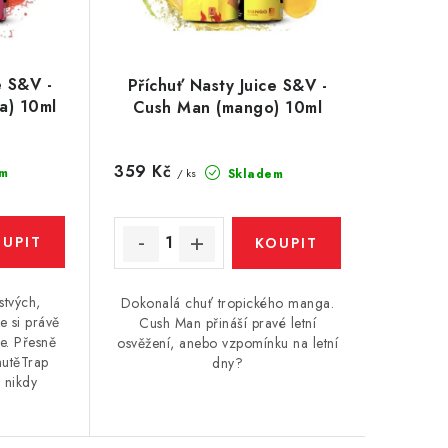
e S&V -
Příchuť Nasty Juice S&V -
a) 10ml
Cush Man (mango) 10ml
359 Kč
m
Skladem
/ ks
stvých,
Dokonalá chuť tropického manga.
e si právě
Cush Man přináší pravé letní
e. Přesně
osvěžení, anebo vzpomínku na letní
hutěTrap
dny?
 nikdy