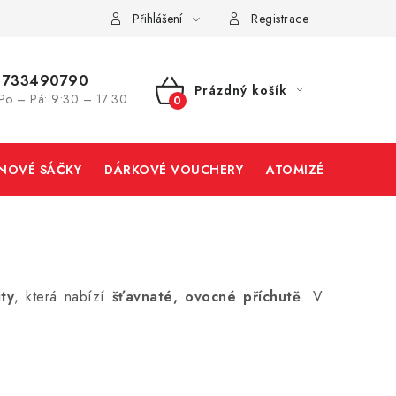
Přihlášení
Registrace
733490790
Prázdný košík
Po – Pá: 9:30 – 17:30
NÁKUPNÍ
KOŠÍK
INOVÉ SÁČKY
DÁRKOVÉ VOUCHERY
ATOMIZÉRY A CART
ty
, která nabízí
šťavnaté, ovocné příchutě
. V