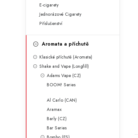
E-cigarety
g
Jednorázové Cigarety
o
Příslušenství
r
i
Aromata a příchutě
e
Klasické příchutě (Aromata)
Shake and Vape (Longfill)
Adams Vape (CZ)
t
BOOM! Series
Al Carlo (CAN)
Aramax
Barly (CZ)
Bar Series
Bombo (ES)