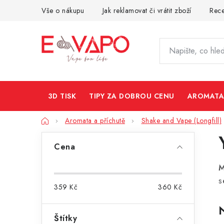
Přejít
Vše o nákupu
Jak reklamovat či vrátit zboží
Rec
na
obsah
3D TISK
TIPY ZA DOBROU CENU
AROMATA
Domů
Aromata a příchutě
Shake and Vape (Longfill)
P
Cena
o
M
s
s
359
Kč
360
Kč
t
r
Štítky