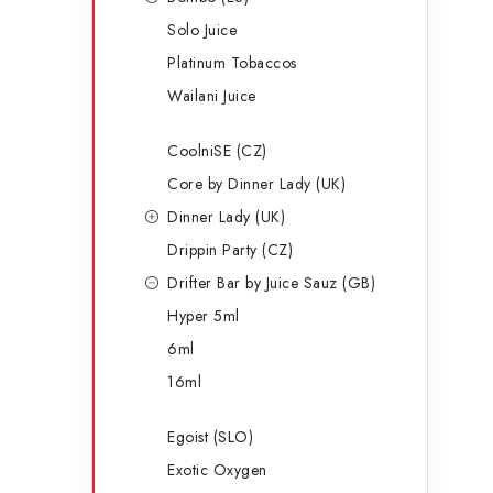
Solo Juice
Platinum Tobaccos
Wailani Juice
l
CoolniSE (CZ)
Core by Dinner Lady (UK)
Dinner Lady (UK)
Drippin Party (CZ)
Drifter Bar by Juice Sauz (GB)
Hyper 5ml
í
6ml
16ml
r
Egoist (SLO)
Exotic Oxygen