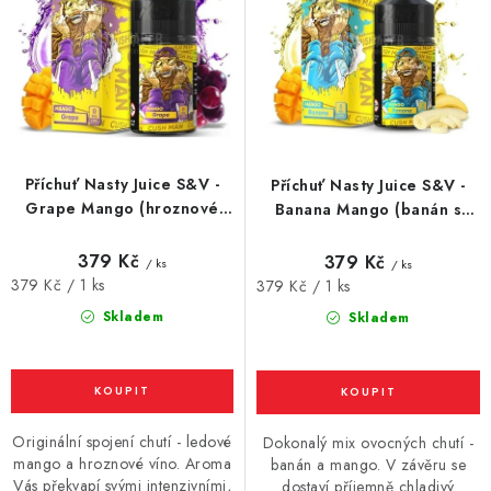
o
r
Vše o nákupu
Jak reklamovat či vrátit zboží
Recenze
d
o
Kontakty
Prodejny
Volná místa
u
d
k
u
t
k
ů
t
Příchuť Nasty Juice S&V -
Příchuť Nasty Juice S&V -
ů
Grape Mango (hroznové
Banana Mango (banán s
víno s mangem) 10ml
mangem) 10ml
379 Kč
379 Kč
/ ks
/ ks
Měrná
379 Kč / 1 ks
Měrná
379 Kč / 1 ks
cena:
cena:
Skladem
Skladem
Originální spojení chutí - ledové
Dokonalý mix ovocných chutí -
mango a hroznové víno. Aroma
banán a mango. V závěru se
Vás překvapí svými intenzivními,
dostaví příjemně chladivý