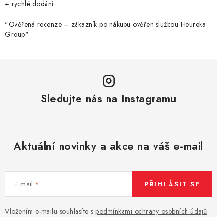
r
+ rychlé dodání
v
k
"Ověřená recenze – zákazník po nákupu ověřen službou Heureka
Group"
y
v
ý
p
i
Sledujte nás na Instagramu
s
u
Aktuální novinky a akce na váš e-mail
E-mail
PŘIHLÁSIT SE
Vložením e-mailu souhlasíte s
podmínkami ochrany osobních údajů