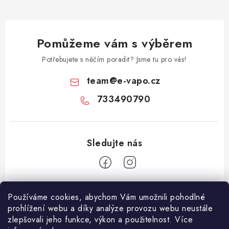
Pomůžeme vám s výběrem
Potřebujete s něčím poradit? Jsme tu pro vás!
team
@
e-vapo.cz
733490790
Z
Používáme cookies, abychom Vám umožnili pohodlné
á
prohlížení webu a díky analýze provozu webu neustále
Facebook
p
zlepšovali jeho funkce, výkon a použitelnost. Více