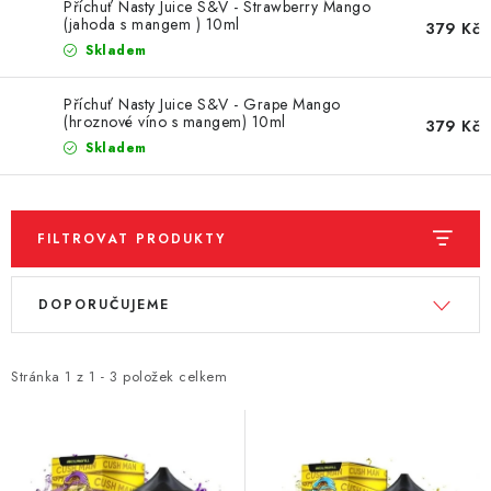
DÁRKOVÉ VOUCHERY
Příchuť Nasty Juice S&V - Strawberry Mango
(jahoda s mangem ) 10ml
379 Kč
Skladem
ATOMIZÉRY A CARTRIDGE
Příchuť Nasty Juice S&V - Grape Mango
DIY
(hroznové víno s mangem) 10ml
379 Kč
Skladem
BATERIE A NABÍJEČKY
GRIPY & MODY
FILTROVAT PRODUKTY
V
Ř
JEDNORÁZOVÉ A DOBÍJECÍ E-CIGARETY
DOPORUČUJEME
ý
a
p
z
NIKOTINOVÝ FILM
i
e
Stránka
1
z
1
-
3
položek celkem
PŘÍSLUŠENSTVÍ
s
n
p
í
ZNAČKY
r
p