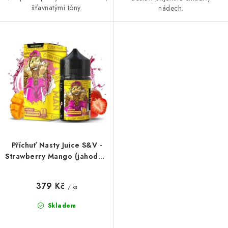
šťavnatými tóny.
nádech.
Příchuť Nasty Juice S&V -
Strawberry Mango (jahoda s
mangem ) 10ml
379 Kč
/ ks
Skladem