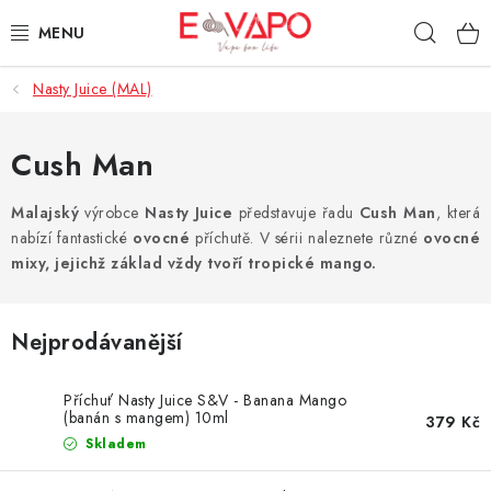
Přejít
Hleda
na
obsah
Nasty Juice (MAL)
3D TISK
TIPY ZA DOBROU CENU
Cush Man
AROMATA A PŘÍCHUTĚ
Malajský
výrobce
Nasty Juice
představuje řadu
Cush
Man
, která
nabízí fantastické
ovocné
příchutě
. V sérii naleznete různé
ovocné
mixy, jejichž základ vždy tvoří tropické mango.
BÁZE
E-LIQUIDY
Nejprodávanější
E-CIGARETY
Příchuť Nasty Juice S&V - Banana Mango
(banán s mangem) 10ml
379 Kč
NIKOTINOVÉ SÁČKY
Skladem