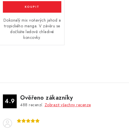
Dokonalý mix voňavých jahod a
tropického manga. V závěru se
dočkáte ledově chladivé
koncovky.
O
v
l
á
d
Ověřeno zákazníky
a
4.9
488
recenzí.
Zobrazit všechny recenze
c
í
p