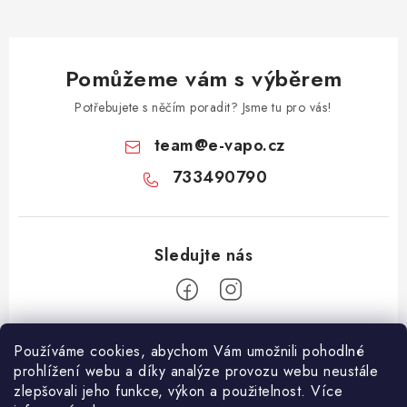
Pomůžeme vám s výběrem
Potřebujete s něčím poradit? Jsme tu pro vás!
team
@
e-vapo.cz
733490790
Z
Používáme cookies, abychom Vám umožnili pohodlné
á
prohlížení webu a díky analýze provozu webu neustále
Facebook
p
zlepšovali jeho funkce, výkon a použitelnost. Více