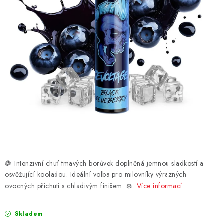
DÁRKOVÉ VOUCHERY
ATOMIZÉRY A CARTRIDGE
DIY
BATERIE A NABÍJEČKY
GRIPY & MODY
JEDNORÁZOVÉ A DOBÍJECÍ E-CIGARETY
NIKOTINOVÝ FILM
🍇 Intenzivní chuť tmavých borůvek doplněná jemnou sladkostí a
osvěžující kooladou. Ideální volba pro milovníky výrazných
PŘÍSLUŠENSTVÍ
ovocných příchutí s chladivým finišem. ❄️
Více informací
ZNAČKY
Skladem