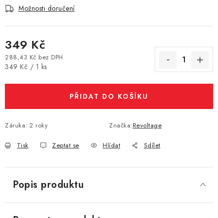
Možnosti doručení
Vše o nákupu
Jak reklamovat či vrátit zboží
Recenze
Kontakty
Prodejny
Volná místa
349 Kč
288,43 Kč bez DPH
Měrná cena:
349 Kč / 1 ks
PŘIDAT DO KOŠÍKU
Záruka
:
2 roky
Značka:
Revoltage
Tisk
Zeptat se
Hlídat
Sdílet
Popis produktu