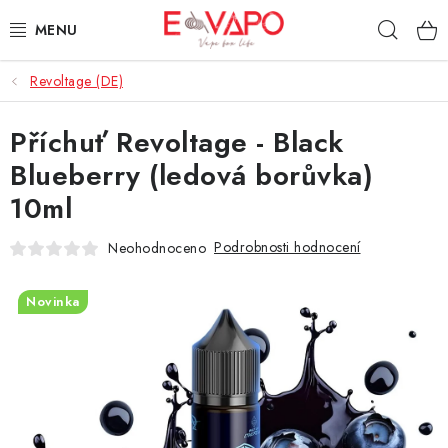
Přejít
Hleda
na
obsah
Revoltage (DE)
3D TISK
Příchuť Revoltage - Black
TIPY ZA DOBROU CENU
Blueberry (ledová borůvka)
AROMATA A PŘÍCHUTĚ
10ml
BÁZE
Podrobnosti hodnocení
Neohodnoceno
E-LIQUIDY
Novinka
E-CIGARETY
NIKOTINOVÉ SÁČKY