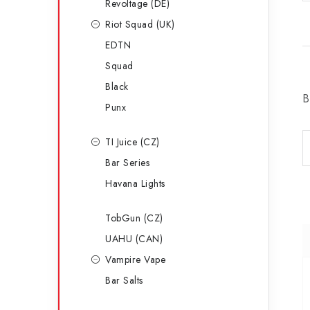
Revoltage (DE)
Riot Squad (UK)
EDTN
Squad
Black
B
Punx
TI Juice (CZ)
Bar Series
Havana Lights
TobGun (CZ)
UAHU (CAN)
Vampire Vape
Bar Salts