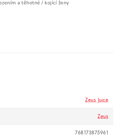
zením a těhotné / kojící ženy
Zeus Juice
Zeus
768173875961