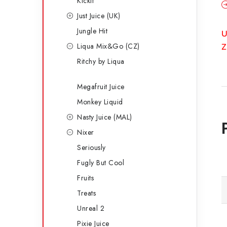
Kickit
Just Juice (UK)
Jungle Hit
U
Liqua Mix&Go (CZ)
Z
Ritchy by Liqua
Megafruit Juice
Monkey Liquid
Nasty Juice (MAL)
Nixer
Seriously
Fugly But Cool
Fruits
Treats
Unreal 2
Pixie Juice