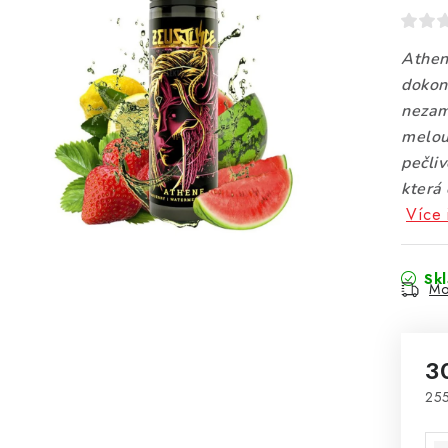
Athen
dokona
nezam
melou
pečli
která 
Více 
Sk
Mo
3
255
Mě