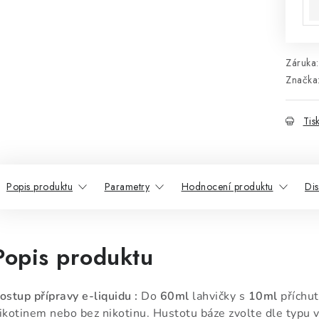
Záruka
:
Značka
Tis
Popis produktu
Parametry
Hodnocení produktu
Di
Popis produktu
ostup přípravy e-liquidu :
Do
60ml
lahvičky s
10ml
příchut
ikotinem nebo bez nikotinu. Hustotu báze zvolte dle typu v