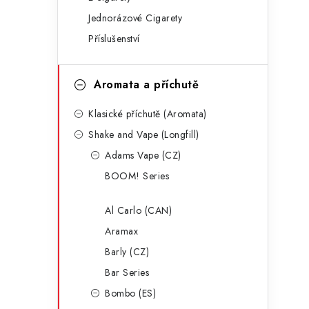
g
r
Jednorázové Cigarety
o
Příslušenství
a
r
n
i
Aromata a příchutě
e
n
Klasické příchutě (Aromata)
í
Shake and Vape (Longfill)
p
Adams Vape (CZ)
a
BOOM! Series
n
Al Carlo (CAN)
e
Aramax
l
Barly (CZ)
Bar Series
Bombo (ES)