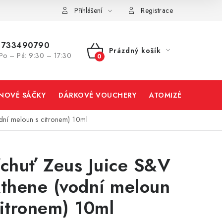
Přihlášení
Registrace
733490790
Prázdný košík
Po – Pá: 9:30 – 17:30
NÁKUPNÍ
KOŠÍK
INOVÉ SÁČKY
DÁRKOVÉ VOUCHERY
ATOMIZÉRY A CART
odní meloun s citronem) 10ml
íchuť Zeus Juice S&V
Athene (vodní meloun
citronem) 10ml