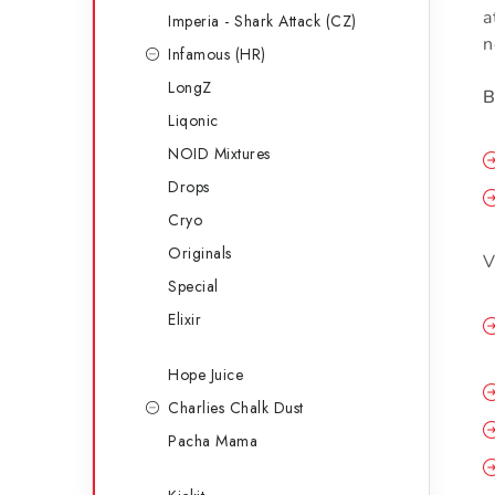
a
Imperia - Shark Attack (CZ)
n
Infamous (HR)
LongZ
B
Liqonic
NOID Mixtures
Drops
Cryo
Originals
V
Special
Elixir
Hope Juice
Charlies Chalk Dust
Pacha Mama