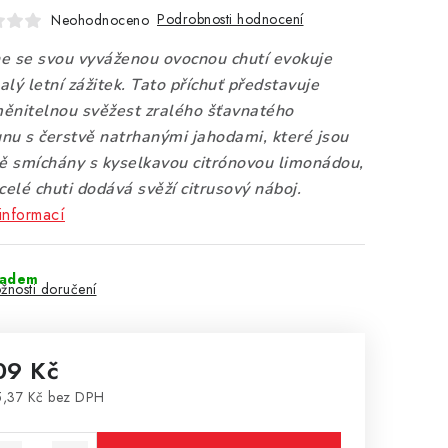
Podrobnosti hodnocení
Neohodnoceno
e se svou vyváženou ovocnou chutí evokuje
lý letní zážitek. Tato příchuť představuje
ěnitelnou svěžest zralého šťavnatého
nu s čerstvě natrhanými jahodami, které jsou
vě smíchány s kyselkavou citrónovou limonádou,
celé chuti dodává svěží citrusový náboj.
informací
ladem
žnosti doručení
09 Kč
,37 Kč bez DPH
rná cena: