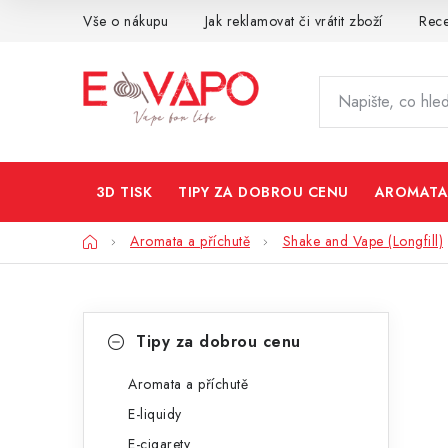
Přejít
Vše o nákupu
Jak reklamovat či vrátit zboží
Rec
na
obsah
3D TISK
TIPY ZA DOBROU CENU
AROMATA
Domů
Aromata a příchutě
Shake and Vape (Longfill)
P
K
Přeskočit
Tipy za dobrou cenu
kategorie
a
o
t
Aromata a příchutě
s
E-liquidy
e
t
E-cigarety