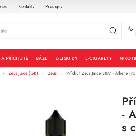
enze
Kontakty
Prodejny
Volná místa
 A PŘÍCHUTĚ
BÁZE
E-LIQUIDY
E-CIGARETY
NIKOT
Zeus Juice (GB)
Zeus
Příchuť Zeus Juice S&V - Athene (v
Př
- 
s 