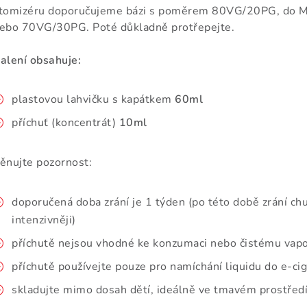
tomizéru doporučujeme bázi s poměrem 80VG/20PG, do 
ebo 70VG/30PG. Poté důkladně protřepejte.
alení obsahuje:
plastovou lahvičku s kapátkem
60ml
příchuť (koncentrát)
10ml
ěnujte pozornost:
doporučená doba zrání je 1 týden (po této době zrání chu
intenzivněji)
příchutě nejsou vhodné ke konzumaci nebo čistému vap
příchutě používejte pouze pro namíchání liquidu do e-ci
skladujte mimo dosah dětí, ideálně ve tmavém prostředí