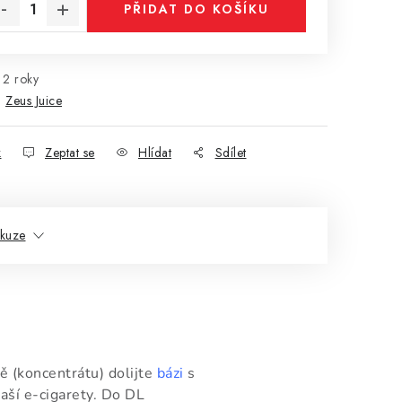
PŘIDAT DO KOŠÍKU
2 roky
:
Zeus Juice
k
Zeptat se
Hlídat
Sdílet
skuze
ě (koncentrátu) dolijte
bázi
s
aší e-cigarety. Do DL