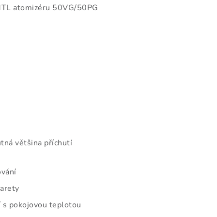
MTL atomizéru 50VG/50PG
tná většina příchutí
ování
garety
 s pokojovou teplotou