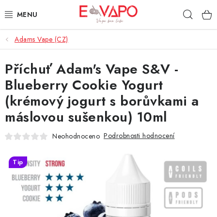
Přejít
Hleda
na
obsah
Adams Vape (CZ)
3D TISK
Příchuť Adam's Vape S&V -
TIPY ZA DOBROU CENU
Blueberry Cookie Yogurt
AROMATA A PŘÍCHUTĚ
(krémový jogurt s borůvkami a
máslovou sušenkou) 10ml
BÁZE
Podrobnosti hodnocení
Neohodnoceno
E-LIQUIDY
Tip
E-CIGARETY
NIKOTINOVÉ SÁČKY