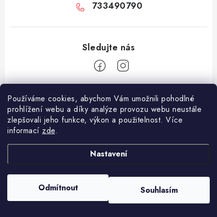
733490790
Z
Používáme cookies, abychom Vám umožnili pohodlné
á
prohlížení webu a díky analýze provozu webu neustále
Facebook
p
zlepšovali jeho funkce, výkon a použitelnost. Více
informací
zde
.
a
Informace pro vás
t
Nastavení
í
Vše o nákupu
Copyright 2026
E-Vapo.cz
. Všechna práva vyhrazena.
Upravit nastavení
Jak reklamovat či vrátit zboží
cookies
Odmítnout
Souhlasím
Vytvořil Shoptet
Recenze
Používáme
ověření věku Adulto
Kontakty