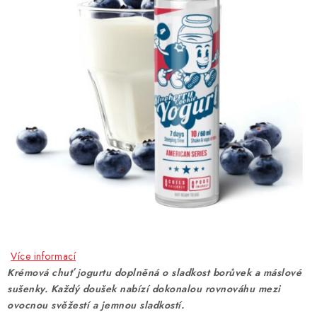
DÁRKOVÉ VOUCHERY
ATOMIZÉRY A CARTRIDGE
DIY
BATERIE A NABÍJEČKY
GRIPY & MODY
JEDNORÁZOVÉ A DOBÍJECÍ E-CIGARETY
NIKOTINOVÝ FILM
Více informací
PŘÍSLUŠENSTVÍ
Krémová chuť jogurtu doplněná o sladkost borůvek a máslové
sušenky. Každý doušek nabízí dokonalou rovnováhu mezi
ZNAČKY
ovocnou svěžestí a jemnou sladkostí.