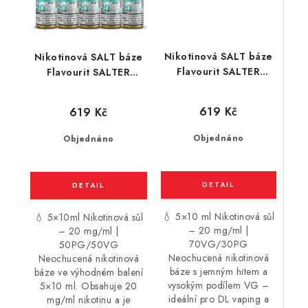
Nikotinová SALT báze
Nikotinová SALT báze
Flavourit SALTER
Flavourit SALTER
(70VG/30PG) 5 x 10ml
(50VG/50PG) 5 x 10ml
/ 20mg
/ 20mg
619 Kč
619 Kč
Objednáno
Objednáno
💧 5×10 ml Nikotinová sůl
💧 5×10ml Nikotinová sůl
– 20 mg/ml |
– 20 mg/ml |
70VG/30PG
50PG/50VG
Neochucená nikotinová
Neochucená nikotinová
báze s jemným hitem a
báze ve výhodném balení
vysokým podílem VG –
5×10 ml. Obsahuje 20
ideální pro DL vaping a
mg/ml nikotinu a je