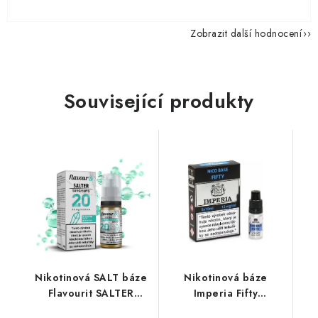
Zobrazit další hodnocení
Související produkty
Nikotinová SALT báze
Nikotinová báze
Flavourit SALTER
Imperia Fifty
(50VG/50PG) 10ml /
(50VG/50PG) : 5x10ml