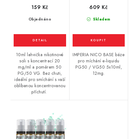
20mg
/ 12mg
159 Kč
609 Kč
Objednáno
Skladem
10ml lahvička nikotinové
IMPERIA NICO BASE báze
soli s koncentrací 20
pro míchání e-liquidu
mg/ml a poměrem 50
PG50 / VG50 5x10ml,
PG/50 VG. Bez chuti,
12mg.
ideální pro smíchání s vaší
oblíbenou koncentrovanou
příchutí.