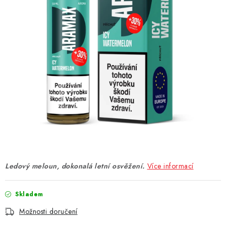
DÁRKOVÉ VOUCHERY
ATOMIZÉRY A CARTRIDGE
DIY
BATERIE A NABÍJEČKY
GRIPY & MODY
JEDNORÁZOVÉ A DOBÍJECÍ E-CIGARETY
NIKOTINOVÝ FILM
Ledový meloun, dokonalá letní osvěžení.
Více informací
PŘÍSLUŠENSTVÍ
Skladem
ZNAČKY
Možnosti doručení