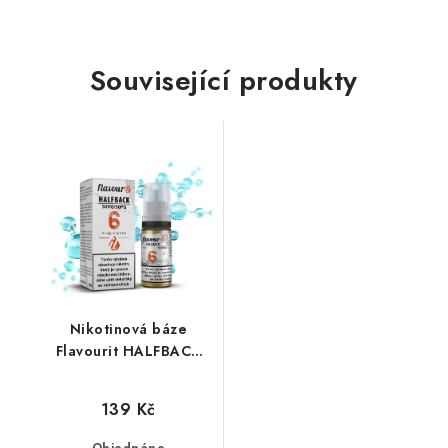
Související produkty
Nikotinová báze
Flavourit HALFBACK
(50VG/50PG) 10ml /
6mg
139 Kč
Objednáno