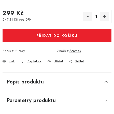
Vše o nákupu
Jak reklamovat či vrátit zboží
Recenze
299 Kč
Kontakty
Prodejny
Volná místa
247,11 Kč bez DPH
Měrná cena:
PŘIDAT DO KOŠÍKU
Záruka
:
2 roky
Značka:
Aramax
Tisk
Zeptat se
Hlídat
Sdílet
Popis produktu
Parametry produktu