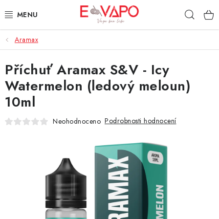
Přejít
Hleda
na
obsah
Aramax
3D TISK
Příchuť Aramax S&V - Icy
TIPY ZA DOBROU CENU
Watermelon (ledový meloun)
AROMATA A PŘÍCHUTĚ
10ml
BÁZE
Podrobnosti hodnocení
Neohodnoceno
E-LIQUIDY
E-CIGARETY
NIKOTINOVÉ SÁČKY