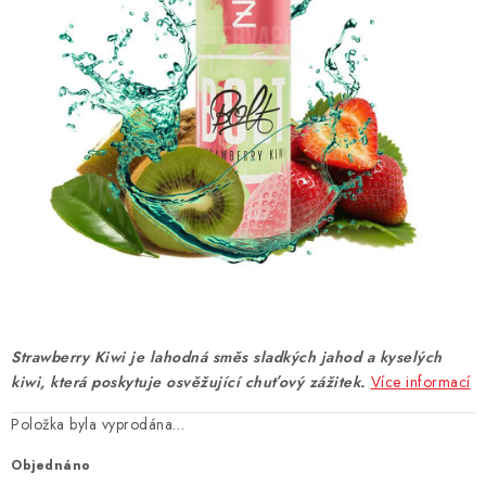
DÁRKOVÉ VOUCHERY
ATOMIZÉRY A CARTRIDGE
DIY
BATERIE A NABÍJEČKY
GRIPY & MODY
JEDNORÁZOVÉ A DOBÍJECÍ E-CIGARETY
NIKOTINOVÝ FILM
Strawberry Kiwi je lahodná směs sladkých jahod a kyselých
kiwi, která poskytuje osvěžující chuťový zážitek.
Více informací
PŘÍSLUŠENSTVÍ
Položka byla vyprodána…
ZNAČKY
Objednáno