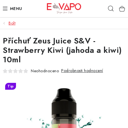
Přejít
Hleda
na
obsah
Bolt
3D TISK
Příchuť Zeus Juice S&V -
TIPY ZA DOBROU CENU
Strawberry Kiwi (jahoda a kiwi)
AROMATA A PŘÍCHUTĚ
10ml
BÁZE
Podrobnosti hodnocení
Neohodnoceno
E-LIQUIDY
Tip
E-CIGARETY
NIKOTINOVÉ SÁČKY