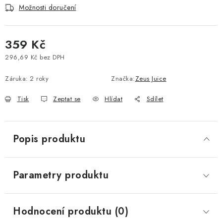
Možnosti doručení
Vše o nákupu
Jak reklamovat či vrátit zboží
Recenze
Kontakty
Prodejny
Volná místa
359 Kč
296,69 Kč bez DPH
Měrná cena:
Záruka
:
2 roky
Značka:
Zeus Juice
Tisk
Zeptat se
Hlídat
Sdílet
Popis produktu
Parametry produktu
Hodnocení produktu (0)