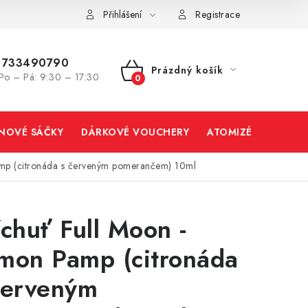
Přihlášení
Registrace
733490790
Prázdný košík
Po – Pá: 9:30 – 17:30
NÁKUPNÍ
KOŠÍK
INOVÉ SÁČKY
DÁRKOVÉ VOUCHERY
ATOMIZÉRY A CART
amp (citronáda s červeným pomerančem) 10ml
íchuť Full Moon -
mon Pamp (citronáda
červeným