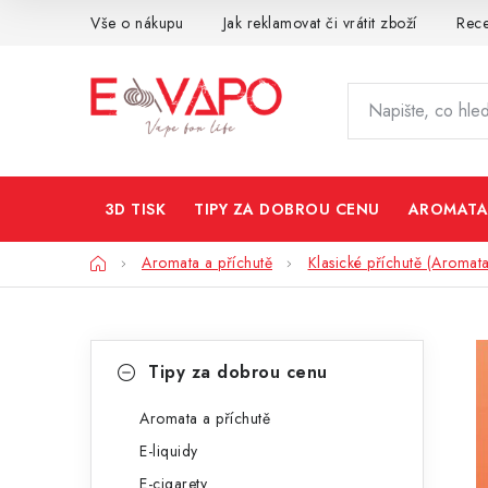
Přejít
Vše o nákupu
Jak reklamovat či vrátit zboží
Rec
na
obsah
3D TISK
TIPY ZA DOBROU CENU
AROMATA
Domů
Aromata a příchutě
Klasické příchutě (Aromata
P
K
Přeskočit
Tipy za dobrou cenu
kategorie
a
o
t
Aromata a příchutě
s
E-liquidy
e
t
E-cigarety