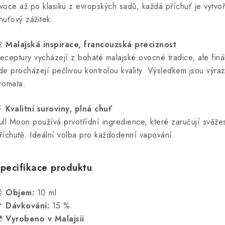
voce až po klasiku z evropských sadů, každá příchuť je vytvoř
huťový zážitek.

Malajská inspirace, francouzská preciznost
eceptury vycházejí z bohaté malajské ovocné tradice, ale finá
de procházejí pečlivou kontrolou kvality. Výsledkem jsou výraz
romata.

Kvalitní suroviny, plná chuť
ull Moon používá prvotřídní ingredience, které zaručují svěžest
říchutě. Ideální volba pro každodenní vapování.
pecifikace produktu

Objem:
10 ml

Dávkování:
15 %

Vyrobeno v Malajsii