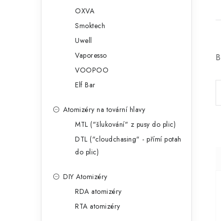
OXVA
Smoktech
Uwell
Vaporesso
B
VOOPOO
Elf Bar
Atomizéry na tovární hlavy
MTL ("šlukování" z pusy do plic)
DTL ("cloudchasing" - přímí potah
do plic)
DIY Atomizéry
RDA atomizéry
RTA atomizéry