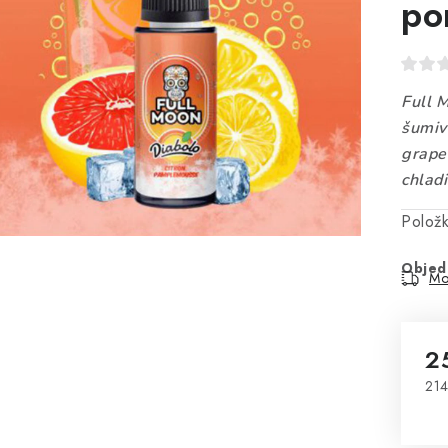
po
Full 
šumiv
grapef
chlad
Polož
Objed
Mo
2
214
Mě