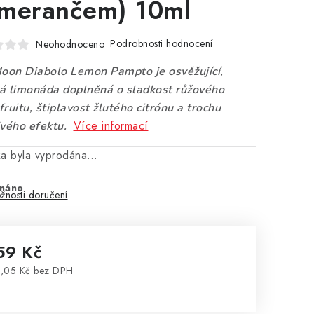
merančem) 10ml
Podrobnosti hodnocení
Neohodnoceno
Moon Diabolo Lemon Pampto je osvěžující,
á limonáda doplněná o sladkost růžového
ruitu, štiplavost žlutého citrónu a trochu
Více informací
ivého efektu.
ka byla vyprodána…
náno
žnosti doručení
59 Kč
,05 Kč bez DPH
rná cena: