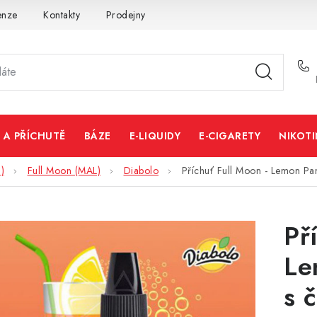
enze
Kontakty
Prodejny
Volná místa
 A PŘÍCHUTĚ
BÁZE
E-LIQUIDY
E-CIGARETY
NIKOT
)
Full Moon (MAL)
Diabolo
Příchuť Full Moon - Lemon P
Př
Le
s 