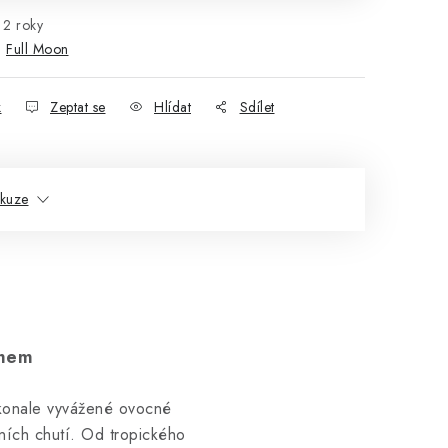
2 roky
:
Full Moon
k
Zeptat se
Hlídat
Sdílet
skuze
rmem
okonale vyvážené ovocné
lních chutí. Od tropického