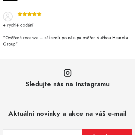
DÁRKOVÉ VOUCHERY
ATOMIZÉRY A CARTRIDGE
+ rychlé dodání
DIY
"Ověřená recenze – zákazník po nákupu ověřen službou Heureka
Group"
BATERIE A NABÍJEČKY
GRIPY & MODY
JEDNORÁZOVÉ A DOBÍJECÍ E-CIGARETY
Sledujte nás na Instagramu
NIKOTINOVÝ FILM
PŘÍSLUŠENSTVÍ
Aktuální novinky a akce na váš e-mail
ZNAČKY