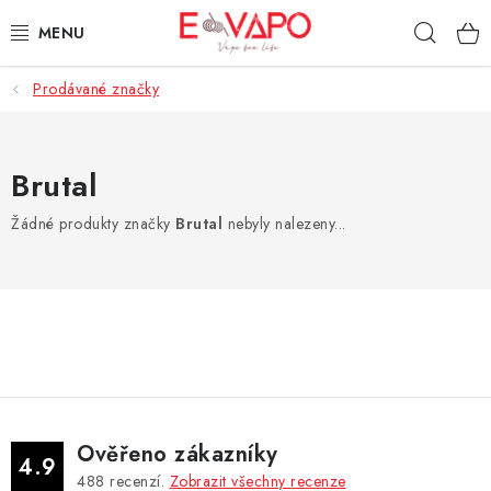
Přejít
Hleda
na
obsah
Prodávané značky
3D TISK
TIPY ZA DOBROU CENU
Brutal
AROMATA A PŘÍCHUTĚ
Žádné produkty značky
Brutal
nebyly nalezeny...
BÁZE
E-LIQUIDY
E-CIGARETY
NIKOTINOVÉ SÁČKY
Ověřeno zákazníky
4.9
488
recenzí.
Zobrazit všechny recenze