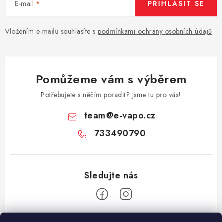
E-mail
PŘIHLÁSIT SE
Vše o nákupu
Jak reklamovat či vrátit zboží
Recenze
Kontakty
Prodejny
Volná místa
Vložením e-mailu souhlasíte s
podmínkami ochrany osobních údajů
Pomůžeme vám s výběrem
Potřebujete s něčím poradit? Jsme tu pro vás!
team
@
e-vapo.cz
733490790