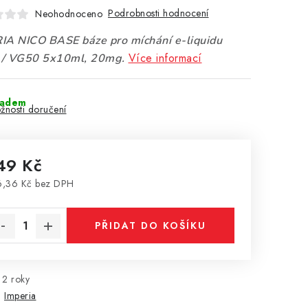
Podrobnosti hodnocení
Neohodnoceno
IA NICO BASE báze pro míchání e-liquidu
Více informací
/ VG50 5x10ml, 20mg.
ladem
žnosti doručení
49 Kč
6,36 Kč bez DPH
rná cena:
PŘIDAT DO KOŠÍKU
2 roky
:
Imperia