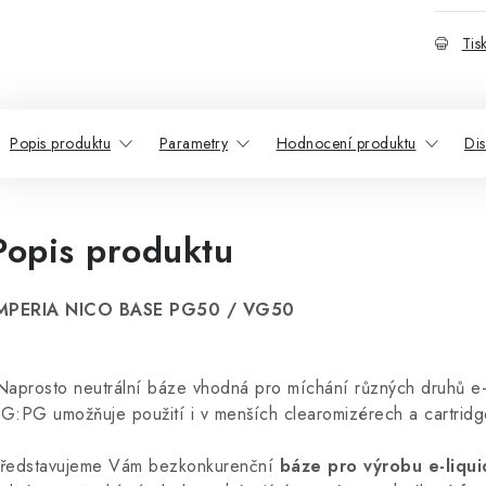
Tis
Popis produktu
Parametry
Hodnocení produktu
Di
Popis produktu
MPERIA NICO BASE PG50 / VG50
aprosto neutrální báze vhodná pro míchání různých druhů e-
G:PG umožňuje použití i v menších clearomizérech a cartridg
ředstavujeme Vám bezkonkurenční
báze pro výrobu e-liq