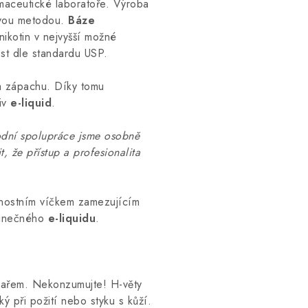
maceutické laboratoře. Výroba
ovou metodou.
Báze
 nikotin v nejvyšší možné
ost dle standardu USP.
 a zápachu. Díky tomu
iv
e-liquid
.
dní spolupráce jsme osobně
, že přístup a profesionalita
nostním víčkem zamezujícím
dinečného
e-liquidu
.
ékařem. Nekonzumujte! H-věty
při požití nebo styku s kůží.