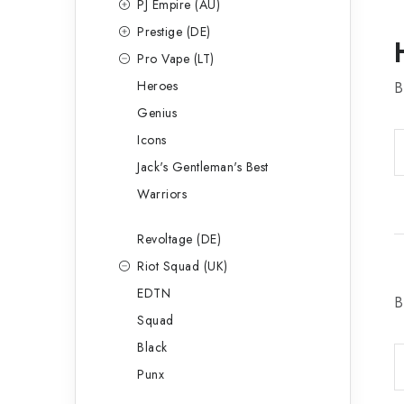
PJ Empire (AU)
Prestige (DE)
Pro Vape (LT)
Heroes
B
Genius
Icons
Jack's Gentleman's Best
Warriors
Revoltage (DE)
Riot Squad (UK)
EDTN
B
Squad
Black
Punx