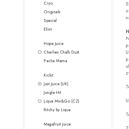
Cryo
S
o
Originals
n
Special
Elixir
N
N
Hope Juice
p
U
Charlies Chalk Dust
p
Pacha Mama
u
z
Kickit
Just Juice (UK)
T
Jungle Hit
U
Liqua Mix&Go (CZ)
Ritchy by Liqua
T
Megafruit Juice
Z