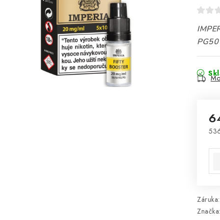
IMPER
PG50 
Sk
Mo
6
53
Mě
Záruka
:
Značka