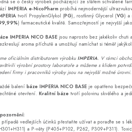
edná se o český výrobek pocházející ze státem schválené far
ází
IMPERIA
e-NicoPharm
probíhá nejmodernější ultrazvuk
MPERIA
tvoří PropylenGlykol (
PG
), rostlinný Glycerol (
VG
) a
99,99%
) farmaceutické kvalitě. Samozřejmostí je nejvyšší jak
áze IMPERIA NICO BASE
jsou naprosto bez jakékoliv chuti
ezkreslují aroma příchutě a umožňují namíchat si téměř jakýkol
sme oficiálním distributorem výrobku
IMPERIA
.
V rámci obcho
avštívili výrobní prostory laboratoře a můžeme s klidem potvrdit
edení firmy i pracovníků výroby jsou na nejvyšší možné úrovni.
aždé balení
báze IMPERIA NICO BASE
je opatřeno bezpeč
echtěné otevření.
Kvalitní báze
tvoří polovinu skvělého a je
pozornění:
 případě vedlejších účinků přestaňte užívat a poraďte se s l
H301+H311) a P-věty (P405+P102, P262, P309+P311). Toxický 