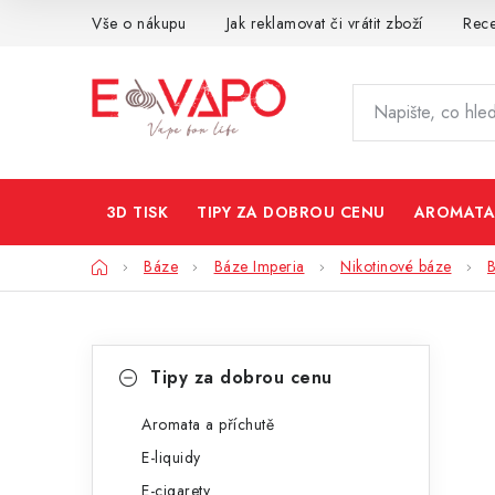
Přejít
Vše o nákupu
Jak reklamovat či vrátit zboží
Rec
na
obsah
3D TISK
TIPY ZA DOBROU CENU
AROMATA
Domů
Báze
Báze Imperia
Nikotinové báze
P
K
Přeskočit
Tipy za dobrou cenu
kategorie
a
o
t
Aromata a příchutě
s
E-liquidy
e
t
E-cigarety