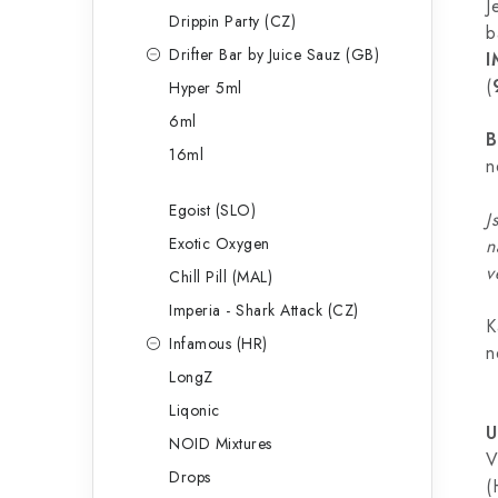
J
Drippin Party (CZ)
b
Drifter Bar by Juice Sauz (GB)
I
(
Hyper 5ml
6ml
B
16ml
n
Egoist (SLO)
J
Exotic Oxygen
n
v
Chill Pill (MAL)
Imperia - Shark Attack (CZ)
K
Infamous (HR)
n
LongZ
Liqonic
U
NOID Mixtures
V
Drops
(