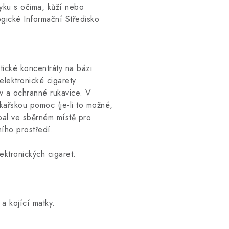
yku s očima, kůží nebo
ogické Informační Středisko
tické koncentráty na bázi
lektronické cigarety.
v a ochranné rukavice. V
ékařskou pomoc (je-li to možné,
obal ve sběrném místě pro
ího prostředí.
ktronických cigaret.
a kojící matky.