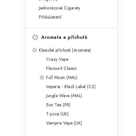
g
r
Jednorázové Cigarety
o
Příslušenství
a
r
n
i
Aromata a příchutě
e
n
Klasické příchutě (Aromata)
í
Crazy Vape
p
Flavourit Classic
a
Full Moon (MAL)
Imperia - Black Label (CZ)
n
Jungle Wave (MAL)
e
Sun Tea (FR)
l
T-juice (UK)
Vampire Vape (UK)