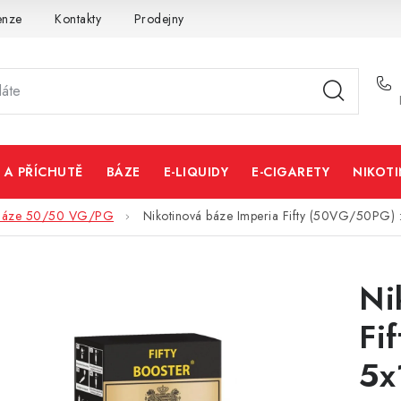
enze
Kontakty
Prodejny
Volná místa
 A PŘÍCHUTĚ
BÁZE
E-LIQUIDY
E-CIGARETY
NIKOT
Báze 50/50 VG/PG
Nikotinová báze Imperia Fifty (50VG/50PG)
Ni
Fi
5x