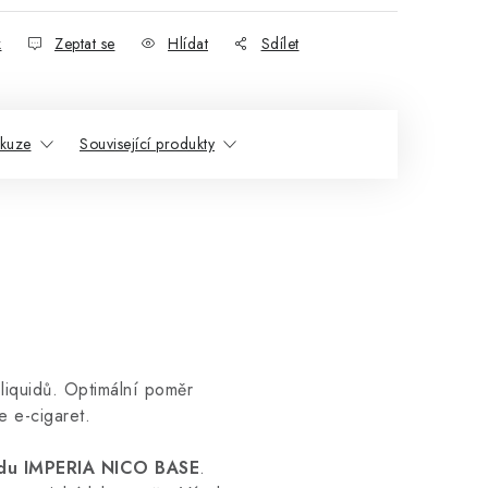
k
Zeptat se
Hlídat
Sdílet
skuze
Související produkty
liquidů. Optimální poměr
e e-cigaret.
uidu IMPERIA NICO BASE
.