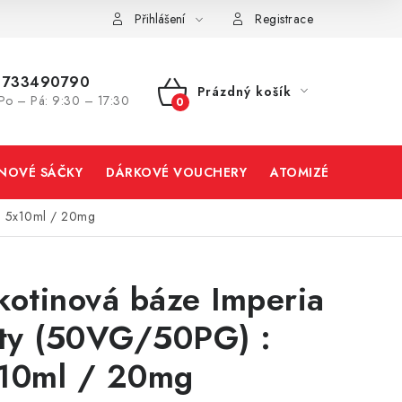
Přihlášení
Registrace
733490790
Prázdný košík
Po – Pá: 9:30 – 17:30
NÁKUPNÍ
KOŠÍK
INOVÉ SÁČKY
DÁRKOVÉ VOUCHERY
ATOMIZÉRY A CART
 : 5x10ml / 20mg
kotinová báze Imperia
fty (50VG/50PG) :
10ml / 20mg