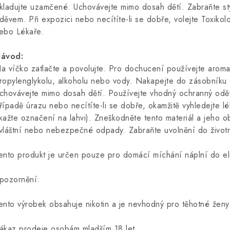
kladujte uzamčené. Uchovávejte mimo dosah dětí. Zabraňte st
děvem. Při expozici nebo necítíte-li se dobře, volejte Toxikol
ebo Lékaře.
ávod:
a víčko zatlačte a povolujte. Pro dochucení používejte aroma
ropylenglykolu, alkoholu nebo vody. Nakapejte do zásobníku e
chovávejte mimo dosah dětí. Používejte vhodný ochranný odě
řípadě úrazu nebo necítíte-li se dobře, okamžitě vyhledejte l
kažte označení na lahvi). Zneškodněte tento materiál a jeho 
vláštní nebo nebezpečné odpady. Zabraňte uvolnění do životn
ento produkt je určen pouze pro domácí míchání náplní do ele
pozornění:
ento výrobek obsahuje nikotin a je nevhodný pro těhotné ženy 
ákaz prodeje osobám mladším 18 let.