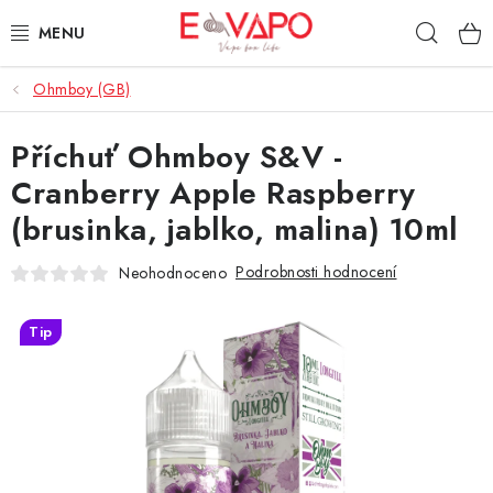
Přejít
Hleda
na
obsah
Ohmboy (GB)
3D TISK
Příchuť Ohmboy S&V -
TIPY ZA DOBROU CENU
Cranberry Apple Raspberry
AROMATA A PŘÍCHUTĚ
(brusinka, jablko, malina) 10ml
BÁZE
Podrobnosti hodnocení
Neohodnoceno
E-LIQUIDY
Tip
E-CIGARETY
NIKOTINOVÉ SÁČKY