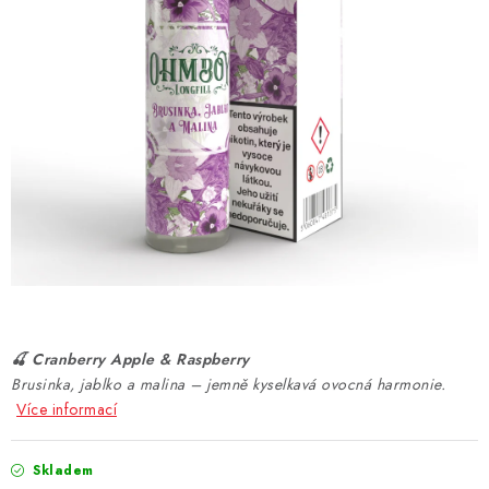
DÁRKOVÉ VOUCHERY
ATOMIZÉRY A CARTRIDGE
DIY
BATERIE A NABÍJEČKY
GRIPY & MODY
JEDNORÁZOVÉ A DOBÍJECÍ E-CIGARETY
NIKOTINOVÝ FILM
🍒 Cranberry Apple & Raspberry
Brusinka, jablko a malina – jemně kyselkavá ovocná harmonie.
PŘÍSLUŠENSTVÍ
Více informací
ZNAČKY
Skladem