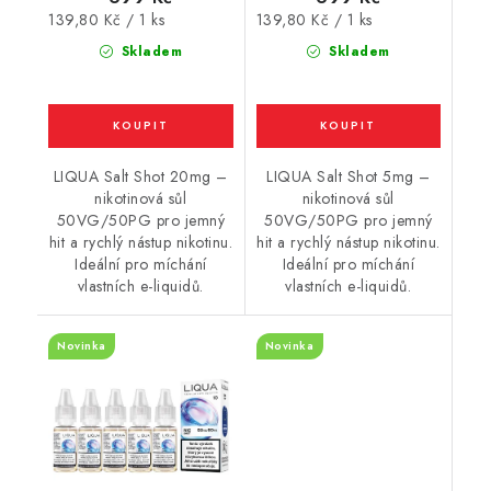
Měrná
Měrná
139,80 Kč / 1 ks
139,80 Kč / 1 ks
cena:
cena:
Skladem
Skladem
LIQUA Salt Shot 20mg –
LIQUA Salt Shot 5mg –
nikotinová sůl
nikotinová sůl
50VG/50PG pro jemný
50VG/50PG pro jemný
hit a rychlý nástup nikotinu.
hit a rychlý nástup nikotinu.
Ideální pro míchání
Ideální pro míchání
vlastních e-liquidů.
vlastních e-liquidů.
Novinka
Novinka