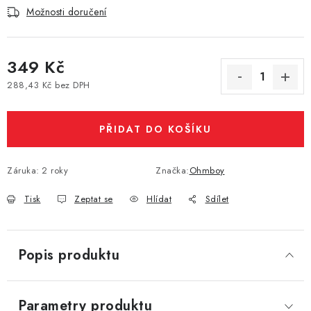
Možnosti doručení
Vše o nákupu
Jak reklamovat či vrátit zboží
Recenze
Kontakty
Prodejny
Volná místa
349 Kč
288,43 Kč bez DPH
Měrná cena:
PŘIDAT DO KOŠÍKU
Záruka
:
2 roky
Značka:
Ohmboy
Tisk
Zeptat se
Hlídat
Sdílet
Popis produktu
Parametry produktu