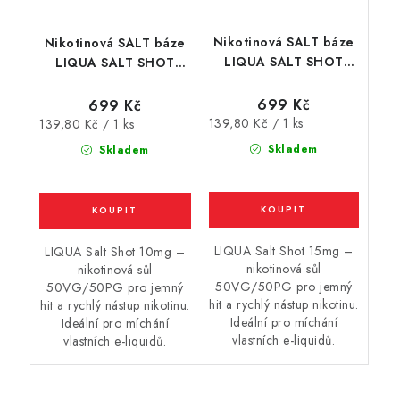
Nikotinová SALT báze
Nikotinová SALT báze
LIQUA SALT SHOT
LIQUA SALT SHOT
(50VG/50PG) : 5x10ml
(50VG/50PG) : 5x10ml
/ 15mg
/ 10mg
699 Kč
699 Kč
Měrná
Měrná
139,80 Kč / 1 ks
139,80 Kč / 1 ks
cena:
cena:
Skladem
Skladem
LIQUA Salt Shot 15mg –
LIQUA Salt Shot 10mg –
nikotinová sůl
nikotinová sůl
50VG/50PG pro jemný
50VG/50PG pro jemný
hit a rychlý nástup nikotinu.
hit a rychlý nástup nikotinu.
Ideální pro míchání
Ideální pro míchání
vlastních e-liquidů.
vlastních e-liquidů.