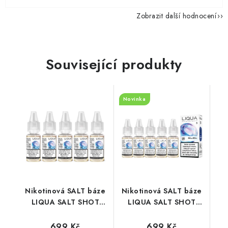
Zobrazit další hodnocení
Související produkty
Novinka
Nikotinová SALT báze
Nikotinová SALT báze
LIQUA SALT SHOT
LIQUA SALT SHOT
(50VG/50PG) : 5x10ml
(50VG/50PG) : 5x10ml
/ 20mg
/ 5mg
699 Kč
699 Kč